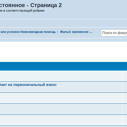
стоянное - Страница 2
ие в соответствующей рубрике
 или условно-безвозмездная помощь
Жильё: временное и постоянное
атает на первоначальный взнос