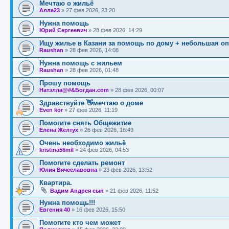
Мечтаю о жильё
Алла23
»
27 фев 2026, 23:20
Нужна помощь
Юрий Сергеевич
»
28 фев 2026, 14:29
Ищу жилье в Казани за помощь по дому + небольшая оп
Raushan
»
28 фев 2026, 14:08
Нужна помощь с жильем
Raushan
»
28 фев 2026, 01:48
Прошу помощь
Натэлла@#&Богдан.com
»
28 фев 2026, 00:07
Здравствуйте 👋мечтаю о доме
Even kor
»
27 фев 2026, 11:19
Помогите снять Общежитие
Елена Желтух
»
26 фев 2026, 16:49
Очень необходимо жильё
kristina56mil
»
24 фев 2026, 04:53
Помогите сделать ремонт
Юлия Вячеславовна
»
23 фев 2026, 13:52
Квартира.
Вадим Андрея сын
»
21 фев 2026, 11:52
Нужна помощь!!!
Евгения 40
»
16 фев 2026, 15:50
Помогите кто чем может