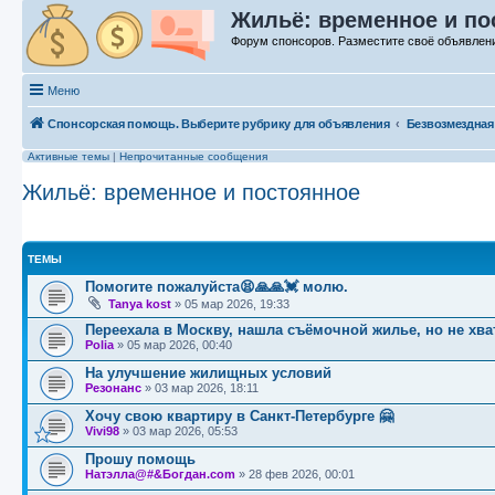
Жильё: временное и по
Форум спонсоров. Разместите своё объявлен
Меню
Спонсорская помощь. Выберите рубрику для объявления
Безвозмездная
Активные темы
|
Непрочитанные сообщения
Жильё: временное и постоянное
ТЕМЫ
Помогите пожалуйста😫🙏🙏💓 молю.
Tanya kost
»
05 мар 2026, 19:33
Переехала в Москву, нашла съёмочной жилье, но не хв
Polia
»
05 мар 2026, 00:40
На улучшение жилищных условий
Резонанс
»
03 мар 2026, 18:11
Хочу свою квартиру в Санкт-Петербурге 🤗
Vivi98
»
03 мар 2026, 05:53
Прошу помощь
Натэлла@#&Богдан.com
»
28 фев 2026, 00:01