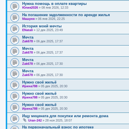
Нужна помощь в оплате квартиры
Юлия2026
»
08 янв 2026, 12:33
На погашение задолженности по аренде жилья
Машуня
»
06 янв 2026, 22:25
История моей мечты
ENatali
»
12 дек 2025, 23:49
Мечта
Zak678
»
06 дек 2025, 17:37
Мечта
Zak678
»
06 дек 2025, 17:37
Мечта
Zak678
»
06 дек 2025, 17:30
Мечта
Zak678
»
06 дек 2025, 17:30
Нужно своё жильё
Ирина788
»
05 дек 2025, 20:30
Нужно своё жильё
Ирина788
»
05 дек 2025, 20:30
Нужно своё жильё
Ирина788
»
05 дек 2025, 20:30
Ищу мецената для покупки или ремонта дома
Uran-242
»
28 ноя 2025, 18:07
На первоначальный взнос по ипотеке