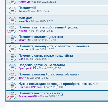
AntonLib
»
23 ноя 2025, 21:32
Помогите!!!
Кася
»
31 окт 2025, 05:54
Мой дом
мама3х
»
03 ноя 2025, 22:51
Помогите купить собственный уголок
Инзиля
»
01 ноя 2025, 19:13
Помогите оплатить долг жкх
Maria1998
»
08 окт 2025, 12:18
Помогите, пожалуйста, с оплатой общежития
Арслан
»
29 сен 2025, 15:07
Помогите снять жилье пожалуйста
Cas
»
09 сен 2025, 02:27
Подселю Девушку. Бесплатно
Григорий123
»
01 сен 2025, 05:55
Помогите пожалуйста с оплатой жилья
ERJ
»
30 авг 2025, 23:52
Нужна возмездия помощь с приобретением жилья
Николай 124124
»
11 авг 2025, 20:03
Помогите накопить на мечту
Екатерина835
»
06 фев 2025, 20:47