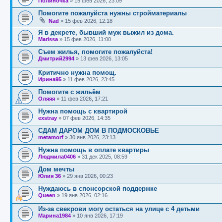
Полиночка
»
15 фев 2026, 23:09
Помогите пожалуйста нужны стройматериалы
Nad
»
15 фев 2026, 12:18
Я в декрете, бывший муж выжил из дома.
Marissa
»
15 фев 2026, 11:00
Съем жилья, помогите пожалуйста!
Дмитрий2994
»
13 фев 2026, 13:05
Критично нужна помощ.
Ирина95
»
11 фев 2026, 23:45
Помогите с жильём
Оляяя
»
11 фев 2026, 17:21
Нужна помощь с квартирой
exstray
»
07 фев 2026, 14:35
СДАМ ДАРОМ ДОМ В ПОДМОСКОВЬЕ
metamorf
»
30 янв 2026, 23:13
Нужна помощь в оплате квартиры
Людмила0406
»
31 дек 2025, 08:59
Дом мечты
Юлия 36
»
29 янв 2026, 00:23
Нуждаюсь в спонсорской поддержке
Queen
»
19 янв 2026, 02:16
Из-за свекрови могу остаться на улице с 4 детьми
Марина1984
»
10 янв 2026, 17:19