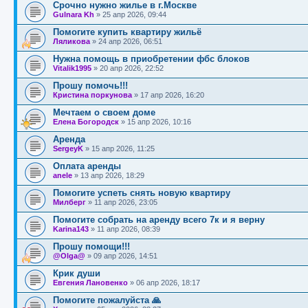
Срочно нужно жилье в г.Москве
Gulnara Kh
»
25 апр 2026, 09:44
Помогите купить квартиру жильё
Ляликова
»
24 апр 2026, 06:51
Нужна помощь в приобретении фбс блоков
Vitalik1995
»
20 апр 2026, 22:52
Прошу помочь!!!
Кристина поркунова
»
17 апр 2026, 16:20
Мечтаем о своем доме
Елена Богородск
»
15 апр 2026, 10:16
Аренда
SergeyK
»
15 апр 2026, 11:25
Оплата аренды
anele
»
13 апр 2026, 18:29
Помогите успеть снять новую квартиру
Милберг
»
11 апр 2026, 23:05
Помогите собрать на аренду всего 7к и я верну
Karina143
»
11 апр 2026, 08:39
Прошу помощи!!!
@Olga@
»
09 апр 2026, 14:51
Крик души
Евгения Лановенко
»
06 апр 2026, 18:17
Помогите пожалуйста 🙏