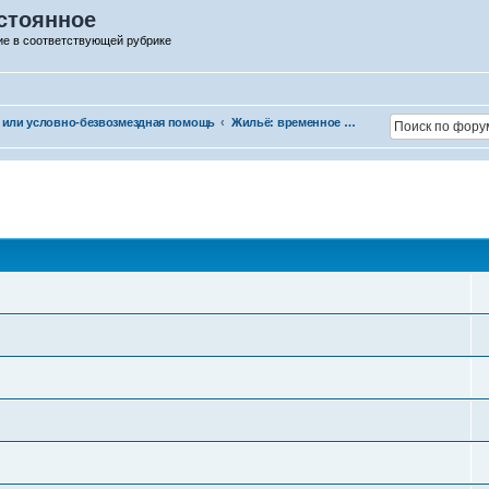
стоянное
ие в соответствующей рубрике
 или условно-безвозмездная помощь
Жильё: временное и постоянное