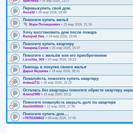
Христина
»
05 апр 2026, 23:27
Перевыкупить свой дом.
Анна32
»
28 мар 2026, 18:08
Помогите купить жильё
Мэри Полюшкевич
»
25 мар 2026, 21:19
Хочу восстановить дом после пожара
Валерий Ник.
»
24 мар 2026, 15:06
Помогите купить квартиру
Товарищ Сухов
»
25 мар 2026, 15:07
Помогите с жильём или его приобретением
Lizochka_003
»
24 мар 2026, 16:23
Помощь в покупке своего жилья
Дарья Якушева
»
19 мар 2026, 08:41
Пожалуйста, помогите купить квартиру
Алёна2711
»
16 мар 2026, 15:14
Осталась без квартиры помогите обрести квартиру нер
Алиса1990
»
15 мар 2026, 03:11
Помогите пожалуйста закрыть долг по квартире
Daniiiiiillllliiiii
»
12 мар 2026, 17:46
Помогите купить дом....
+79781026822
»
06 мар 2026, 17:05