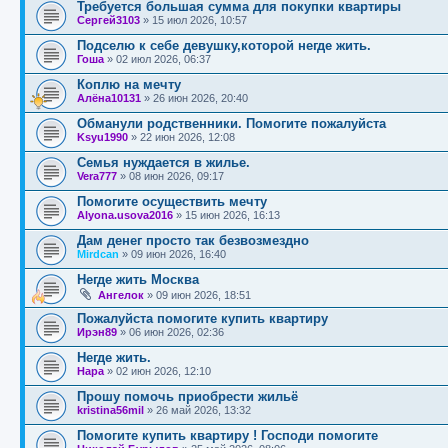
Требуется большая сумма для покупки квартиры
Сергей3103
»
15 июл 2026, 10:57
Подселю к себе девушку,которой негде жить.
Гоша
»
02 июл 2026, 06:37
Коплю на мечту
Алёна10131
»
26 июн 2026, 20:40
Обманули родственники. Помогите пожалуйста
Ksyu1990
»
22 июн 2026, 12:08
Семья нуждается в жилье.
Vera777
»
08 июн 2026, 09:17
Помогите осуществить мечту
Alyona.usova2016
»
15 июн 2026, 16:13
Дам денег просто так безвозмездно
Mirdcan
»
09 июн 2026, 16:40
Негде жить Москва
Ангелок
»
09 июн 2026, 18:51
Пожалуйста помогите купить квартиру
Ирэн89
»
06 июн 2026, 02:36
Негде жить.
Нара
»
02 июн 2026, 12:10
Прошу помочь приобрести жильё
kristina56mil
»
26 май 2026, 13:32
Помогите купить квартиру ! Господи помогите