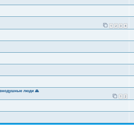
1
2
3
4
авнодушные люди 🙏
1
2