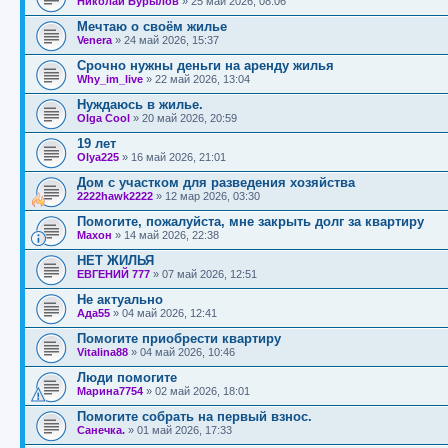
Николай Бурылов
»
25 май 2026, 08:06
Мечтаю о своём жилье
Venera
»
24 май 2026, 15:37
Срочно нужны деньги на аренду жилья
Why_im_live
»
22 май 2026, 13:04
Нуждаюсь в жилье.
Olga Cool
»
20 май 2026, 20:59
19 лет
Olya225
»
16 май 2026, 21:01
Дом с участком для разведения хозяйства
2222hawk2222
»
12 мар 2026, 03:30
Помогите, пожалуйста, мне закрыть долг за квартиру
Махон
»
14 май 2026, 22:38
НЕТ ЖИЛЬЯ
ЕВГЕНИЙ 777
»
07 май 2026, 12:51
Не актуально
Ада55
»
04 май 2026, 12:41
Помогите приобрести квартиру
Vitalina88
»
04 май 2026, 10:46
Люди помогите
Марина7754
»
02 май 2026, 18:01
Помогите собрать на первый взнос.
Санечка.
»
01 май 2026, 17:33