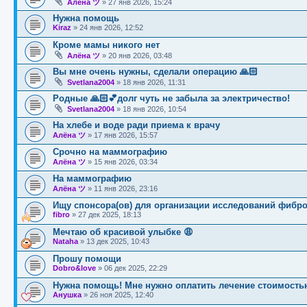
Алёна ツ
»
27 янв 2026, 15:24
Нужна помощь
Kiraz
»
24 янв 2026, 12:52
Кроме мамы никого нет
Алёна ツ
»
20 янв 2026, 03:48
Вы мне очень нужны, сделали операцию 🙏🏻
Svetlana2004
»
18 янв 2026, 11:31
Родные 🙏🏻💕долг чуть не забыла за электричество!
Svetlana2004
»
18 янв 2026, 10:54
На хлебе и воде ради приема к врачу
Алёна ツ
»
17 янв 2026, 15:57
Срочно на маммографию
Алёна ツ
»
15 янв 2026, 03:34
На маммографию
Алёна ツ
»
11 янв 2026, 23:16
Ищу спонсора(ов) для организации исследований фибро
fibro
»
27 дек 2025, 18:13
Мечтаю об красивой улыбке 😩
Nataha
»
13 дек 2025, 10:43
Прошу помощи
Dobro&love
»
06 дек 2025, 22:29
Нужна помощь! Мне нужно оплатить лечение стоимостью
Анушка
»
26 ноя 2025, 12:40