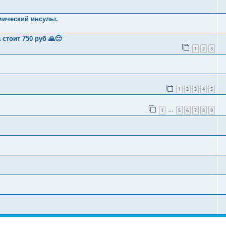
ический инсульт.
стоит 750 руб 🙏😔
1
2
3
1
2
3
4
5
1
5
6
7
8
9
…