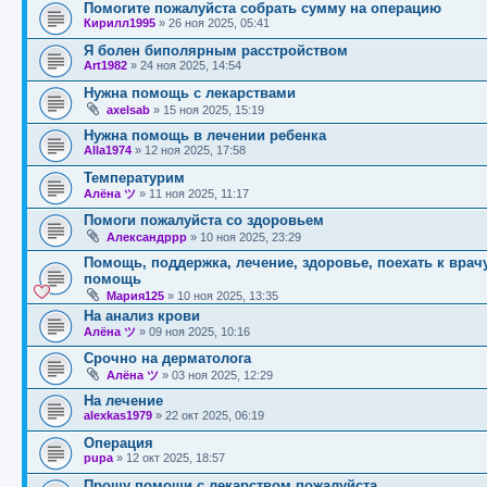
Помогите пожалуйста собрать сумму на операцию
Кирилл1995
»
26 ноя 2025, 05:41
Я болен биполярным расстройством
Art1982
»
24 ноя 2025, 14:54
Нужна помощь с лекарствами
axelsab
»
15 ноя 2025, 15:19
Нужна помощь в лечении ребенка
Alla1974
»
12 ноя 2025, 17:58
Температурим
Алёна ツ
»
11 ноя 2025, 11:17
Помоги пожалуйста со здоровьем
Александррр
»
10 ноя 2025, 23:29
Помощь, поддержка, лечение, здоровье, поехать к врач
помощь
Мария125
»
10 ноя 2025, 13:35
На анализ крови
Алёна ツ
»
09 ноя 2025, 10:16
Срочно на дерматолога
Алёна ツ
»
03 ноя 2025, 12:29
На лечение
alexkas1979
»
22 окт 2025, 06:19
Операция
pupa
»
12 окт 2025, 18:57
Прошу помощи с лекарством пожалуйста