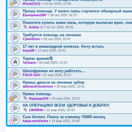
Илья@@@
»
10 окт 2025, 12:05
Прошу помощи. У моего папы случился обширный ишем
Екатерина1997
»
09 окт 2025, 02:37
Помогите купить маме мазь, которую выписал врач, она 
Алёна ツ
»
02 окт 2025, 06:01
Требуется помощь на лечение
CyberDrive
»
26 сен 2025, 03:47
17 лет в инвалидной коляске. Хочу встать
lesya38
»
12 июл 2025, 20:42
Теряю зрение😞
Tatsiana
»
06 май 2025, 13:24
Шизофрения не могу работать…
F20.01 Sofi
»
31 мар 2025, 20:17
Нужны деньги на лечение зубов
aleksandr.levanisov
»
26 мар 2025, 13:01
Нужна помощь
Надежда324
»
25 мар 2025, 20:22
НА ОПЕРАЦИЮ! ВСЕМ ЗДОРОВЬЯ И ДОБРА!!!
13839936
»
21 мар 2025, 02:43
Сын болеет. Плачу за клинику 76000 месяц.
katya.vershinina
»
19 мар 2025, 20:58