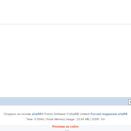
Создано на основе
phpBB
® Forum Software © phpBB Limited
Русская поддержка phpBB
Time: 0.059s
| Peak Memory Usage: 13.64 МБ | GZIP: On
Реклама на сайте