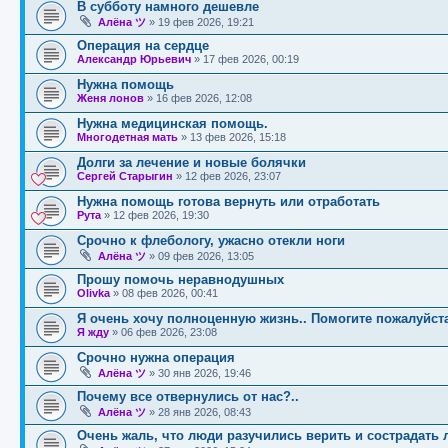
В субботу намного дешевле
Алёна ツ
»
19 фев 2026, 19:21
Операция на сердце
Александр Юрьевич
»
17 фев 2026, 00:19
Нужна помощь
Женя лонов
»
16 фев 2026, 12:08
Нужна медицинская помощь.
Многодетная мать
»
13 фев 2026, 15:18
Долги за лечение и новые болячки
Сергей Старыгин
»
12 фев 2026, 23:07
Нужна помощь готова вернуть или отработать
Рута
»
12 фев 2026, 19:30
Срочно к флебологу, ужасно отекли ноги
Алёна ツ
»
09 фев 2026, 13:05
Прошу помочь неравнодушных
Olivka
»
08 фев 2026, 00:41
Я очень хочу полноценную жизнь.. Помогите пожалуйста
Я жду
»
06 фев 2026, 23:08
Срочно нужна операция
Алёна ツ
»
30 янв 2026, 19:46
Почему все отвернулись от нас?..
Алёна ツ
»
28 янв 2026, 08:43
Очень жаль, что люди разучились верить и сострадать