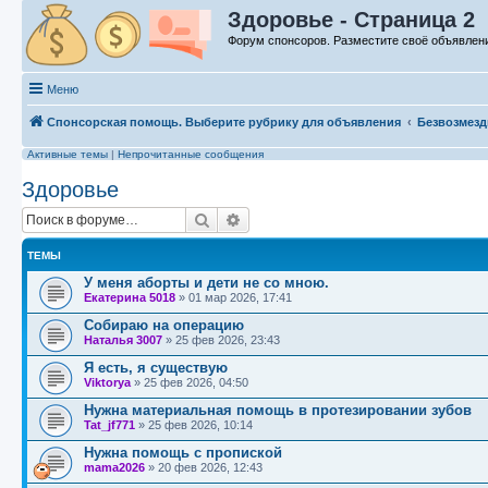
Здоровье - Страница 2
Форум спонсоров. Разместите своё объявлен
Меню
Спонсорская помощь. Выберите рубрику для объявления
Безвозмезд
Активные темы
|
Непрочитанные сообщения
Здоровье
Поиск
Расширенный поиск
ТЕМЫ
У меня аборты и дети не со мною.
Eкатерина 5018
»
01 мар 2026, 17:41
Собираю на операцию
Наталья 3007
»
25 фев 2026, 23:43
Я есть, я существую
Viktorya
»
25 фев 2026, 04:50
Нужна материальная помощь в протезировании зубов
Tat_jf771
»
25 фев 2026, 10:14
Нужна помощь с пропиской
mama2026
»
20 фев 2026, 12:43