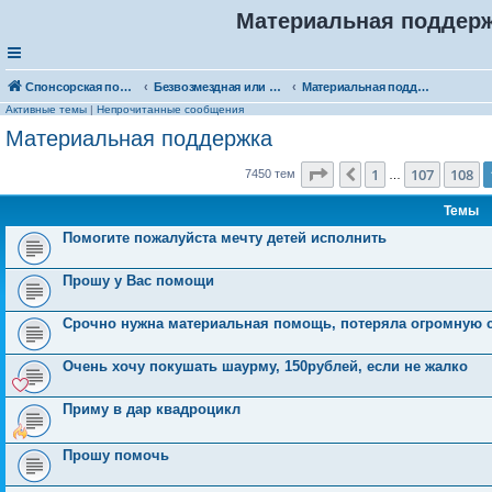
Материальная поддержк
Спонсорская помощь. Выберите рубрику для объявления
Безвозмездная или условно-безвозмездная помощь
Материальная поддержка
Активные темы
|
Непрочитанные сообщения
Материальная поддержка
Страница
109
из
149
1
107
108
Пред.
7450 тем
…
Темы
Помогите пожалуйста мечту детей исполнить
Прошу у Вас помощи
Срочно нужна материальная помощь, потеряла огромную с
Очень хочу покушать шаурму, 150рублей, если не жалко
Приму в дар квадроцикл
Прошу помочь