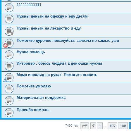
111111111111
Нужны деньги на одежду и еду детям
Нужны деньги на лекарство и еду
Помогите дурочке пожалуйста, залезла по самые уши
Нужна помощь
Интровер , боюсь людей ( а денюшки нужны
Мама инвалид на руках. Помогите выжить
Помогите умоляю
Материальная поддержка
Просьба помочь.
Страница
109
из
149
1
107
108
Пред.
7450 тем
…