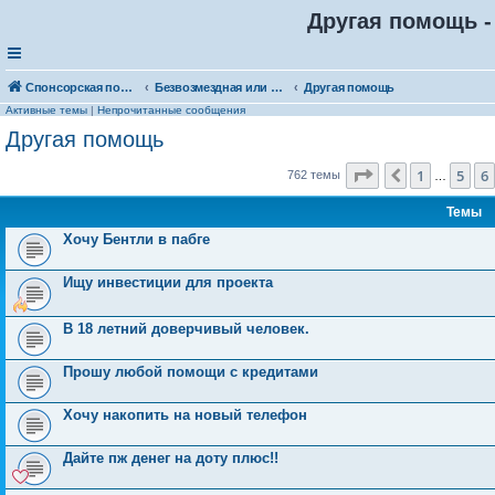
Другая помощь -
Спонсорская помощь. Выберите рубрику для объявления
Безвозмездная или условно-безвозмездная помощь
Другая помощь
Активные темы
|
Непрочитанные сообщения
Другая помощь
Страница
7
из
1
1
5
6
Пред.
762 темы
…
Темы
Хочу Бентли в пабге
Ищу инвестиции для проекта
В 18 летний доверчивый человек.
Прошу любой помощи с кредитами
Хочу накопить на новый телефон
Дайте пж денег на доту плюс!!