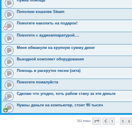
Нужна помощь
Пополню кошелек Steam
Помогите накопить на подарок!
Помогите с аудиоаппаратурой....
Меня обманули на крупную сумму денег
Выездной комплект оборудования
Помощь в раскрутке песни (хита)
Помогите пожалуйста
Сделаю что угодно, хоть рабом стану за эти деньги
Нужны деньги на компьютер, стоит 90 тысяч
Страница
7
из
1
1
5
6
Пред.
762 темы
…