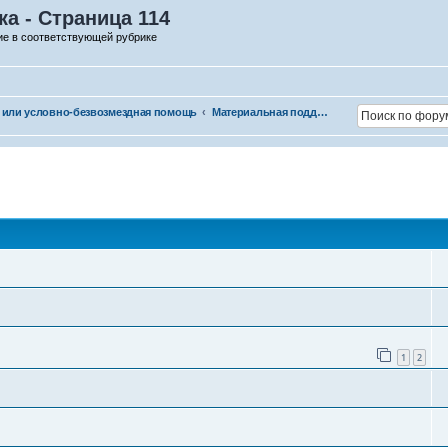
а - Страница 114
ие в соответствующей рубрике
 или условно-безвозмездная помощь
Материальная поддержка
1
2