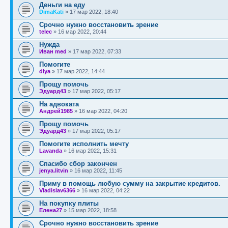
Деньги на еду
DimaKati
»
17 мар 2022, 18:40
Срочно нужно восстановить зрение
telec
»
16 мар 2022, 20:44
Нужда
Иван med
»
17 мар 2022, 07:33
Помогите
dlya
»
17 мар 2022, 14:44
Прощу помочь
Эдуард43
»
17 мар 2022, 05:17
На адвоката
Андрей1985
»
16 мар 2022, 04:20
Прощу помочь
Эдуард43
»
17 мар 2022, 05:17
Помогите исполнить мечту
Lavanda
»
16 мар 2022, 15:31
Спасибо сбор закончен
jenya.litvin
»
16 мар 2022, 11:45
Приму в помощь любую сумму на закрытие кредитов.
Vladislav6366
»
16 мар 2022, 04:22
На покупку плиты
Елена27
»
15 мар 2022, 18:58
Срочно нужно восстановить зрение