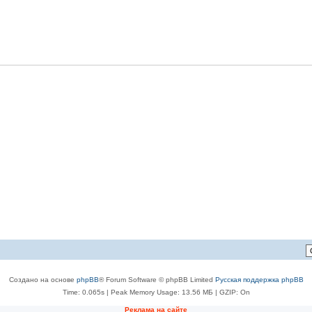
Создано на основе
phpBB
® Forum Software © phpBB Limited
Русская поддержка phpBB
Time: 0.065s
| Peak Memory Usage: 13.56 МБ | GZIP: On
Реклама на сайте