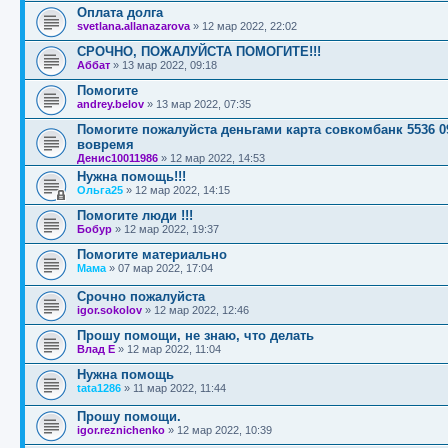
Оплата долга
svetlana.allanazarova
»
12 мар 2022, 22:02
СРОЧНО, ПОЖАЛУЙСТА ПОМОГИТЕ!!!
Аббат
»
13 мар 2022, 09:18
Помогите
andrey.belov
»
13 мар 2022, 07:35
Помогите пожалуйста деньгами карта совкомбанк 5536 09
вовремя
Денис10011986
»
12 мар 2022, 14:53
Нужна помощь!!!
Ольга25
»
12 мар 2022, 14:15
Помогите люди !!!
Бобур
»
12 мар 2022, 19:37
Помогите материально
Мама
»
07 мар 2022, 17:04
Срочно пожалуйста
igor.sokolov
»
12 мар 2022, 12:46
Прошу помощи, не знаю, что делать
Влад Е
»
12 мар 2022, 11:04
Нужна помощь
tata1286
»
11 мар 2022, 11:44
Прошу помощи.
igor.reznichenko
»
12 мар 2022, 10:39