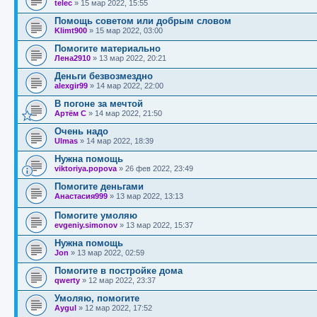
telec
»
15 мар 2022, 15:55
Помощь советом или добрым словом
Klimt900
»
15 мар 2022, 03:00
Помогите материально
Лена2910
»
13 мар 2022, 20:21
Деньги безвозмездно
alexgir99
»
14 мар 2022, 22:00
В погоне за мечтой
Артём С
»
14 мар 2022, 21:50
Очень надо
Ulmas
»
14 мар 2022, 18:39
Нужна помощь
viktoriya.popova
»
26 фев 2022, 23:49
Помогите деньгами
Анастасия999
»
13 мар 2022, 13:13
Помогите умоляю
evgeniy.simonov
»
13 мар 2022, 15:37
Нужна помощь
Jon
»
13 мар 2022, 02:59
Помогите в постройке дома
qwerty
»
12 мар 2022, 23:37
Умоляю, помогите
Aygul
»
12 мар 2022, 17:52