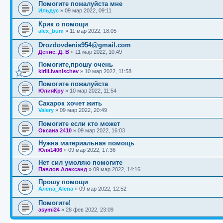
Помогите пожалуйста мне
Ильдус
»
09 мар 2022, 09:11
Крик о помощи
alex_bum
»
11 мар 2022, 18:05
Drozdovdenis954@gmail.com
Денис. Д. В
»
11 мар 2022, 10:49
Помогите,прошу очень
kirill.ivanischev
»
10 мар 2022, 11:58
Помогите пожалуйста
ЮлияКру
»
10 мар 2022, 11:54
Сахарок хочет жить
Valery
»
09 мар 2022, 20:49
Помогите если кто может
Оксана 2410
»
09 мар 2022, 16:03
Нужна материальная помощь
Юля1406
»
09 мар 2022, 17:36
Нет сил умоляю помогите
Павлов Александ
»
09 мар 2022, 14:16
Прошу помощи
Алёна_Alena
»
09 мар 2022, 12:52
Помогите!
asymi24
»
28 фев 2022, 23:09