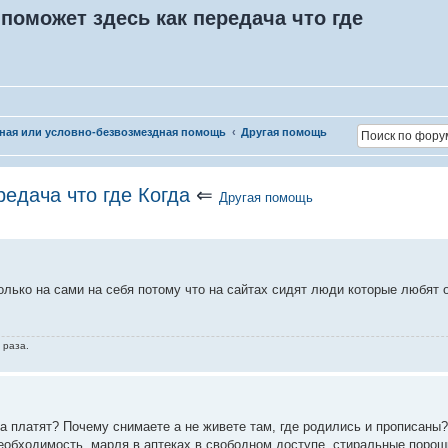
 поможет здесь как передача что где
ная или условно-безвозмездная помощь
Другая помощь
редача что где Когда
⇐
Другая помощь
олько на сами на себя потому что на сайтах сидят люди которые любят о
 раза.
а платят? Почему снимаете а не живете там, где родились и прописаны?
еобходимость, марля в аптеках в свободном доступе, стиральные порош