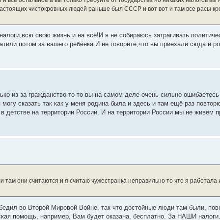
настоящих чистокровных людей раньше был СССР и вот вот и там все расы кр
алоги,всю свою жизнь и на всё!И я не собираюсь затрагивать политиче
тили потом за вашего ребёнка.И не говорите,что вы приехали сюда и ро
ко из-за гражданство то-то вы на самом деле очень сильно ошибаетесь
 могу сказать так как у меня родина была и здесь и там ещё раз повто
в детстве на территории России. И на территории России мы не живём п
и там они считаются и я считаю чужестранка неправильно то что я работала
бедил во Второй Мировой Войне, так что достойные люди там были, пов
нская помощь, например, Вам будет оказана, бесплатно. За НАШИ налоги