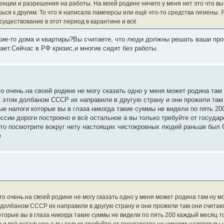
нции и разрешения на работы. На моей родине ничего у меня нет это что вы
ься к другим. То что я написала памперсы или ещё что-то средства гигиены.
существование в этот период в карантине и всё
акие-то дома и квартиры?Вы считаете, что люди должны решать ваши пр
ает.Сейчас в РФ кризис,и многие сидят без работы.
о очень.на своей родине не могу сказать одно у меня может родина там
в этом долбаном СССР их направили в другую страну и они прожили там
ые налоги которые вы в глаза никогда такие суммы не видели по пять 20
сии дороги построено и всё остальное а вы только требуйте от государ
сто посмотрите вокруг нету настоящих чистокровных людей раньше был 
е
о очень.на своей родине не могу сказать одно у меня может родина там ну м
м долбаном СССР их направили в другую страну и они прожили там они считаю
торые вы в глаза никогда такие суммы не видели по пять 200 каждый месяц т
и всё остальное а вы только требуйте от государства но никаких налогов вы 