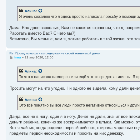
о
о
б
Алина
:
щ
е
Я очень сожалею что я здесь просто написала просьбу о помощи зд
н
и
е
Дама, Вас двое взрослых, Вам не кажется странным, что я, напри
Работать вместо Вас? С чего бы?)
Возможно, Вы меньше, чем я, хотите работать в этой жизни, это то
Re: Прошу помощь нам содержание своей маленькой дочки
С
inna
»
22 апр 2020, 12:50
о
о
б
Алина
:
щ
е
То что я написала памперсы или ещё что-то средства гигиены. Я 
н
и
е
Просить могут на что угодно. Ни одного не видела, кому дали денег
Алина
:
Это всё понятно вы все люди просто негативно относишься к друг
Да-да, все не в ногу, один я в ногу. Денег не дали, значит все п
деньги ребенка, конечно же воспринимается в штыки. Как можно, эт
Вот я чайник, когда родился первый ребенок, стирала марлевые по
предметы первой необходимости и просить на них денежку.