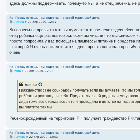
здесь должны поддерживать, почему-то мы, а не отец ребёнка, не р
Re: Прошу помощь нам содержание своей маленькой дочки
С
Алина
»
22 апр 2020, 12:37
о
о
Вы совсем не правы то что вы думаете что нас лечат здесь бесплат
б
отец ребёнка ещё раз повторюсь если вы читали что мы снимаем к
щ
е
просто попросила у вас помощи на памперсы питание и средства ги
н
ьт и порой Я очень сожалею что я здесь просто написала просьбу 
и
е
очень.
Re: Прошу помощь нам содержание своей маленькой дочки
С
nina
»
22 апр 2020, 12:38
о
о
б
Алина
:
щ
е
Гражданство Я не собираюсь получать если вы думаете что мы тол
н
ребёнка я рожала для себя. Предатель своей родины я могу сказат
и
е
дяди тоже все отсюда всё лето я проводила в детстве на территори
вы платите так мы
Ребёнок,рождённый на территории РФ,получает гражданство РФ,так 
Re: Прошу помощь нам содержание своей маленькой дочки
С
AgniaS
»
22 апр 2020, 12:43