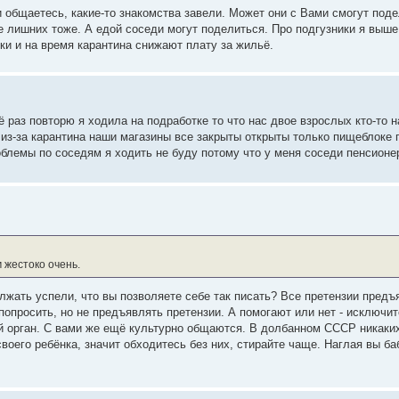
 общаетесь, какие-то знакомства завели. Может они с Вами смогут поде
не лишних тоже. А едой соседи могут поделиться. Про подгузники я выш
ки и на время карантина снижают плату за жильё.
 раз повторю я ходила на подработке то что нас двое взрослых кто-то н
о из-за карантина наши магазины все закрыты открыты только пищеблоке 
облемы по соседям я ходить не буду потому что у меня соседи пенсионе
 жестоко очень.
лжать успели, что вы позволяете себе так писать? Все претензии предъ
попросить, но не предъявлять претензии. А помогают или нет - исключи
й орган. С вами же ещё культурно общаются. В долбанном СССР никаки
воего ребёнка, значит обходитесь без них, стирайте чаще. Наглая вы ба