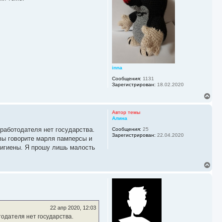
с
я
к
н
а
ч
а
л
у
inna
Сообщения:
1131
Зарегистрирован:
18.02.2020
В
е
р
Автор темы
н
Алина
у
 работодателя нет государства.
Сообщения:
25
т
Зарегистрирован:
22.04.2020
ь
 вы говорите марля памперсы и
с
 гигиены. Я прошу лишь малость
я
к
В
н
е
а
р
ч
н
а
у
л
т
у
ь
22 апр 2020, 12:03
с
тодателя нет государства.
я