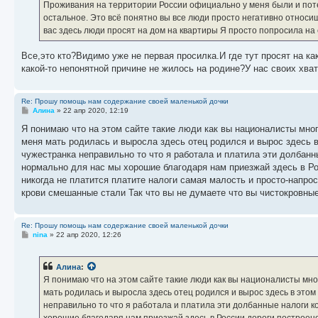
Проживания на территории России официально у меня были и поте
и
е
остальное. Это всё понятно вы все люди просто негативно относиш
вас здесь люди просят на дом на квартиры Я просто попросила на 
Все,это кто?Видимо уже не первая просилка.И где тут просят на к
какой-то непонятной причине не жилось на родине?У нас своих хват
Re: Прошу помощь нам содержание своей маленькой дочки
С
Алина
»
22 апр 2020, 12:19
о
о
Я понимаю что на этом сайте такие люди как вы националисты мног
б
меня мать родилась и выросла здесь отец родился и вырос здесь 
щ
е
чужестранка неправильно то что я работала и платила эти долбанн
н
нормально для нас мы хорошие благодаря нам приезжай здесь в Рос
и
е
никогда не платится платите налоги самая малость и просто-напро
крови смешанные стали Так что вы не думаете что вы чистокровны
Re: Прошу помощь нам содержание своей маленькой дочки
С
nina
»
22 апр 2020, 12:26
о
о
б
Алина
:
щ
е
Я понимаю что на этом сайте такие люди как вы националисты мног
н
мать родилась и выросла здесь отец родился и вырос здесь в это
и
е
неправильно то что я работала и платила эти долбанные налоги ко
хорошие благодаря нам приезжай здесь в России дороги построено 