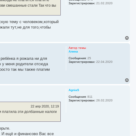
ч
Зарегистрирован:
21.02.2020
ови смешанные стали Так что вы
а
л
у
скую тему с человеком,который
жали тут,не для того,чтобы
В
е
р
Автор темы
н
Алина
у
 ребёнка я рожала ни для
Сообщения:
25
т
Зарегистрирован:
22.04.2020
ь
рю у меня родители отсюда
с
росто так мы также платим
я
к
В
н
е
а
р
ч
AgniaS
н
а
у
Сообщения:
811
л
Зарегистрирован:
26.02.2020
т
у
ь
22 апр 2020, 12:19
с
 и платила эти долбанные налоги
я
к
н
а
ерьте.
ч
. И ещё и финансово Вас все
а