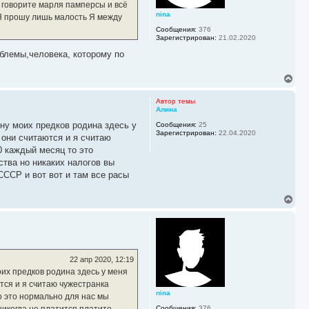
 говорите марля памперсы и всё
к
nina
н
 Я прошу лишь малость Я между
а
Сообщения:
376
ч
Зарегистрирован:
21.02.2020
а
облемы,человека, которому по
л
у
В
е
р
Автор темы
н
Алина
у
 ну моих предков родина здесь у
Сообщения:
25
т
Зарегистрирован:
22.04.2020
ь
 они считаются и я считаю
с
0 каждый месяц то это
я
ства но никаких налогов вы
к
СССР и вот вот и там все расы
н
а
ч
В
а
е
л
р
у
н
у
т
ь
22 апр 2020, 12:19
с
оих предков родина здесь у меня
я
тся и я считаю чужестранка
к
nina
н
о это нормально для нас мы
а
никогда не платится платите
Сообщения:
376