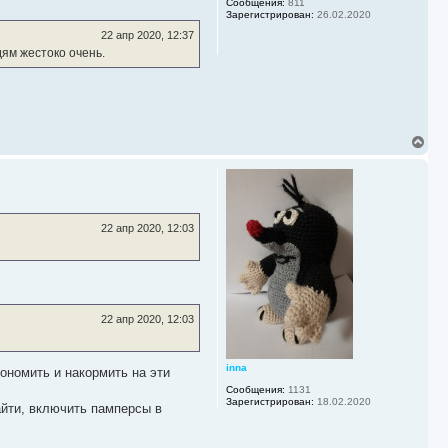
у
Сообщения:
811
Зарегистрирован:
26.02.2020
т
ь
22 апр 2020, 12:37
с
дям жестоко очень.
я
к
н
а
ч
а
В
л
е
у
р
н
у
т
ь
22 апр 2020, 12:03
с
я
к
н
а
ч
22 апр 2020, 12:03
а
л
у
inna
кономить и накормить на эти
Сообщения:
1131
Зарегистрирован:
18.02.2020
айти, включить памперсы в