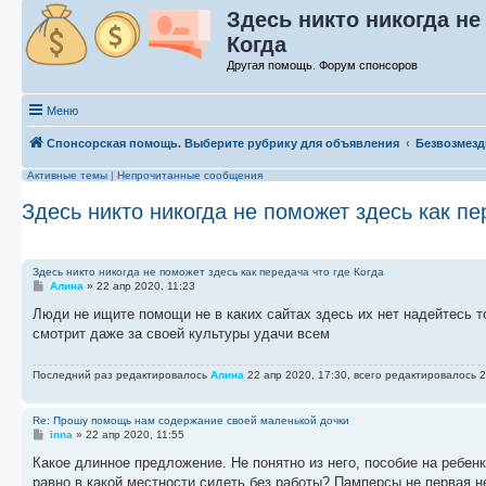
Здесь никто никогда не
Когда
Другая помощь. Форум спонсоров
Меню
Спонсорская помощь. Выберите рубрику для объявления
Безвозмезд
Активные темы
|
Непрочитанные сообщения
Здесь никто никогда не поможет здесь как пе
Здесь никто никогда не поможет здесь как передача что где Когда
С
Алина
»
22 апр 2020, 11:23
о
о
Люди не ищите помощи не в каких сайтах здесь их нет надейтесь т
б
смотрит даже за своей культуры удачи всем
щ
е
н
Последний раз редактировалось
Алина
22 апр 2020, 17:30, всего редактировалось 2
и
е
Re: Прошу помощь нам содержание своей маленькой дочки
С
inna
»
22 апр 2020, 11:55
о
о
Какое длинное предложение. Не понятно из него, пособие на ребенк
б
равно в какой местности сидеть без работы? Памперсы не первая н
щ