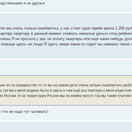
одственники и не друзья.
но мы очень сильно ошибаетесь у нас стоит один приём врача 1.200 руб 
вартиру квартиру в данный момент снимать немалые деньги отец ребёнка
гиены Я не просила у вас на оплату квартиры или ещё каких-нибудь до
о помощи здесь не люди Я здесь звери какие-то сидят вы наверно также
ько из-за гражданство то-то вы на самом деле очень сильно ошибаетесь ребё
ь так как у меня родина была и здесь и там ещё раз повторю у меня родител
и России. И на территории России мы не живём просто так мы также платим на
что не надо тут заливать!