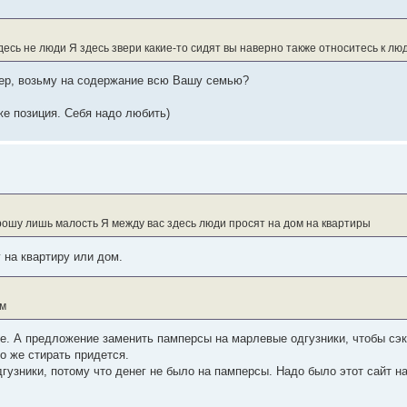
есь не люди Я здесь звери какие-то сидят вы наверно также относитесь к лю
мер, возьму на содержание всю Вашу семью?
же позиция. Себя надо любить)
прошу лишь малость Я между вас здесь люди просят на дом на квартиры
 на квартиру или дом.
им
лохие. А предложение заменить памперсы на марлевые одгузники, чтобы сэ
о же стирать придется.
дгузники, потому что денег не было на памперсы. Надо было этот сайт н