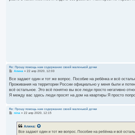
е
н
и
е
Re: Прошу помощь нам содержание своей маленькой дочки
С
Алина
»
22 апр 2020, 12:03
о
о
Все задают один и тот же вопрос. Пособие на ребёнка и всё осталь
б
Проживания на территории России официально у меня были и потенц
щ
е
всё остальное. Это всё понятно вы все люди просто негативно отн
н
Я между вас здесь люди просят на дом на квартиры Я просто попро
и
е
Re: Прошу помощь нам содержание своей маленькой дочки
С
nina
»
22 апр 2020, 12:15
о
о
б
Алина
:
щ
е
Все задают один и тот же вопрос. Пособие на ребёнка и всё осталь
н