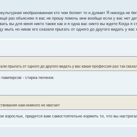
ультурная необразованная кто чем болеет то и думает Я никогда не бег
 ещё раз объясняю я вас не прошу помочь мне вообще если у вас нет де
вать вы для меня никто также как и я одна вас никто вы ждете Когда я с
у мыть но никак его сказали прыгать от одного до другого видать у вас 
али прыгать от одного до другого видать у вас какая профессия раз так сказа
 памперсов - стирка пеленок.
ствования нам немного не хватает
ое взрослых, придется вам самостоятельно кормить то, что вы настрога