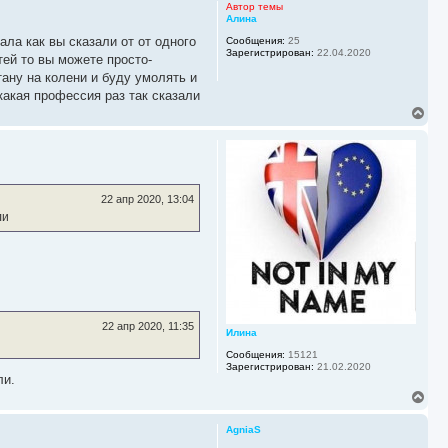
р
Автор темы
н
Алина
у
ала как вы сказали от от одного
Сообщения:
25
т
Зарегистрирован:
22.04.2020
ь
тей то вы можете просто-
с
тану на колени и буду умолять и
я
какая профессия раз так сказали
к
В
н
е
а
р
ч
н
а
у
л
т
у
ь
22 апр 2020, 13:04
с
ли
я
к
н
а
ч
а
л
у
22 апр 2020, 11:35
Илина
Сообщения:
15121
Зарегистрирован:
21.02.2020
ли.
В
е
р
AgniaS
н