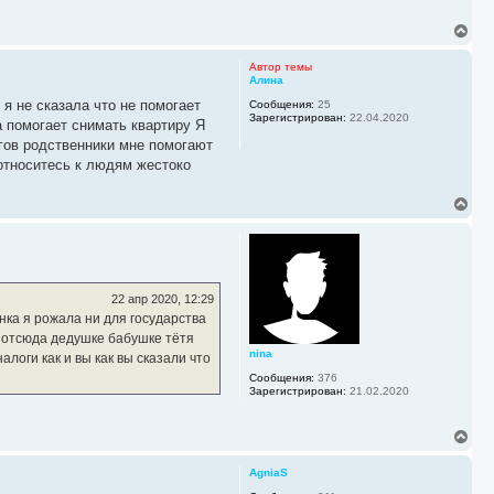
л
у
В
е
р
Автор темы
н
Алина
у
я не сказала что не помогает
Сообщения:
25
т
Зарегистрирован:
22.04.2020
ь
 помогает снимать квартиру Я
с
лгов родственники мне помогают
я
 относитесь к людям жестоко
к
н
а
В
ч
е
а
р
л
н
у
у
т
ь
22 апр 2020, 12:29
с
нка я рожала ни для государства
я
и отсюда дедушке бабушке тётя
к
nina
н
логи как и вы как вы сказали что
а
Сообщения:
376
ч
Зарегистрирован:
21.02.2020
а
л
у
В
е
р
AgniaS
н