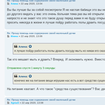
Re: Прошу помощь нам содержание своей маленькой дочки
С
Алина
»
22 апр 2020, 13:04
о
о
Вы бы лучше бы за собой посмотрели Я не наглая бабищи это вы нек
б
до другого видать у вас это очень больная тема раз вы её открыли
щ
е
напросто и не знает что это такое душу перед вами я не буду откры
н
просить никогда в жизни я лучше пойду работать полы драить посуд
и
е
Re: Прошу помощь нам содержание своей маленькой дочки
С
Илина
»
22 апр 2020, 13:06
о
о
б
Алина
:
щ
е
я лучше пойду работать полы драить посуду мыть но никак его сказ
н
и
е
Так кто мешает мыть и драить? Вперед. И экономить нужно. Вместо
Отправлено спустя 1 минуту 3 секунды:
Алина
:
конечно же на питание вещи игрушки нас есть а вот средство суще
На питание хватает. А что такое "средства существования"? Вас дв
Re: Прошу помощь нам содержание своей маленькой дочки
С
AgniaS
»
22 апр 2020, 13:08