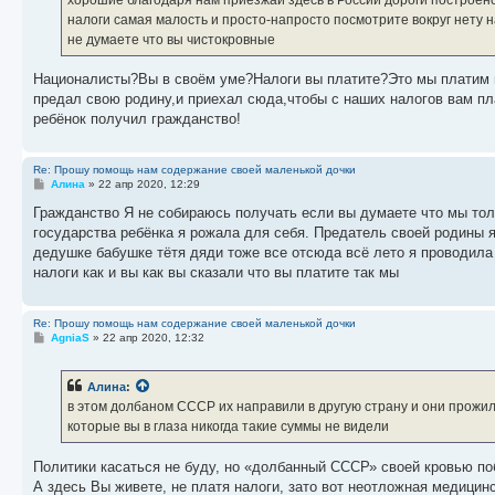
налоги самая малость и просто-напросто посмотрите вокруг нету 
не думаете что вы чистокровные
Националисты?Вы в своём уме?Налоги вы платите?Это мы платим н
предал свою родину,и приехал сюда,чтобы с наших налогов вам пла
ребёнок получил гражданство!
Re: Прошу помощь нам содержание своей маленькой дочки
С
Алина
»
22 апр 2020, 12:29
о
о
Гражданство Я не собираюсь получать если вы думаете что мы толь
б
государства ребёнка я рожала для себя. Предатель своей родины я
щ
е
дедушке бабушке тётя дяди тоже все отсюда всё лето я проводила 
н
налоги как и вы как вы сказали что вы платите так мы
и
е
Re: Прошу помощь нам содержание своей маленькой дочки
С
AgniaS
»
22 апр 2020, 12:32
о
о
б
Алина
:
щ
е
в этом долбаном СССР их направили в другую страну и они прожил
н
которые вы в глаза никогда такие суммы не видели
и
е
Политики касаться не буду, но «долбанный СССР» своей кровью по
А здесь Вы живете, не платя налоги, зато вот неотложная медици