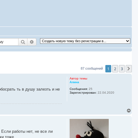
Поиск
Расширенный поиск
1
2
3
Сл
87 сообщений
Автор темы
Алина
босрать ть в душу залезть и не
Сообщения:
25
Зарегистрирован:
22.04.2020
В
е
р
н
у
 Если работы нет, не все ли
т
ь
ки тоже.