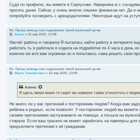
Судя по профилю, вы живете в Серпухове. Наверняка ж с соседями
просить денег. Сейчас у очень многих лишних финансов нет. Да и 
попробуйте поговорить с арендодателями. Некоторые идут на уступ
Re: Прошу помощь нам содержание своей маленькой дочки
С
Алина
»
22 апр 2020, 12:58
о
о
Насчёт работы я говорила Я пыталась найти работу в интернете ещё
б
работать ть я работала я ходила на подработке по 4 часа в день н
щ
е
конечно же всё вам огромная но я попытаюсь сама решить свои пр
н
и
е
Re: Прошу помощь нам содержание своей маленькой дочки
С
Марта Тимофеевна
»
22 апр 2020, 13:00
о
о
б
Алина
:
щ
е
Я здесь звери какие-то сидят вы наверно также относитесь к людям
н
и
е
Не много ли у вас претензий к посторонним людям? Когда вам задо
ребёнка и родных, если позволят. У посторонних людей вы можете 
своими претензиями заслуживаете не помощи, а посыла на мужско
стирали. Если ваш трахало не может заработать на памперсы для с
предъяляете претензии к её гражданам.