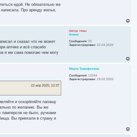
литься едой. Не обязательно же
е написала. Про аренду жилья,
В
е
р
Автор темы
н
Алина
у
аписал и сказал что не может
Сообщения:
25
т
Зарегистрирован:
22.04.2020
ь
при аптеке и всё спасибо
с
ра я им сама помогаю чем могу
я
В
к
е
н
р
а
Марта Тимофеевна
н
ч
у
Сообщения:
12244
а
Зарегистрирован:
18.02.2020
т
л
ь
у
22 апр 2020, 12:37
с
я
к
н
являйте и оскорбляйте папашу
а
тельно по желанию. Вы же
ч
х памперсов не было, ручками
а
бища. Вы приехали в страну и
л
у
В
е