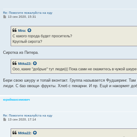
Re: Помогите пожалуйста на еду
С
13 сен 2020, 15:31
о
о
б
Mira
:
щ
е
С какого города будет проситель?
н
Круглый сирота?
и
е
Сиротка из Питера.
Mitka22
:
Ооо, какие "добрые" тут люди((( Пока сами не окажитесь в чужой шкур
Бери свою шкуру и топай вконтакт. Группа называется Фудшеринг. Там
люди. С баз овощи- фрукты. Хлеб с пекарни. И пр. Ещё и накормят до
юриймаксимович
Re: Помогите пожалуйста на еду
С
13 сен 2020, 17:14
о
о
б
Mitka22
:
щ