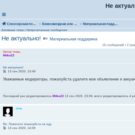
Не актуал
Спонсорская помощь. Выберите рубрику для объявления
Безвозмездная или условно-безвозмездная помощь
Материальная поддержка
Активные темы
|
Непрочитанные сообщения
Не актуально!
⇐
Материальная поддержка
16 сообщений • Стр
Автор темы
Mitka22
Не актуально!
С
13 сен 2020, 13:49
о
о
Уважаемые модераторы, пожалуйста удалите мое объявление и аккуан
б
щ
е
н
Последний раз редактировалось
Mitka22
13 сен 2020, 23:09, всего редактировалось 4 р
и
е
nina
Re: Помогите пожалуйста на еду
С
13 сен 2020, 14:06
о
о