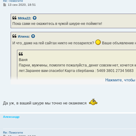
Re: Помогите
С
13 сен 2020, 18:51
о
о
б
Mitka22
:
щ
е
Пока сами не окажитесь в чужой шкуре-не поймете!
н
и
е
Илина
:
И что, даже на гей сайтах никто не позарился?
Ваше объявление на
Ваня
Парни, мужчины, помогите пожалуйста, денег совсем нет, хочется 
лет.Заранее вам спасибо! Карта сбербанка : 5469 3801 2734 5683
Нажмите, чтобы 
Возраст: 19
Параметры: 180/63/19
Роль в сексе: Пассив
Да уж, в вашей шкуре мы точно не окажемся
Александр
Re: Помогите