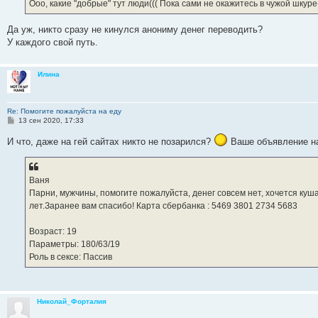
е
Ооо, какие "добрые" тут люди((( Пока сами не окажитесь в чужой шкур
н
и
е
Да уж, никто сразу не кинулся анониму денег переводить?
У каждого свой путь.
Илина
Re: Помогите пожалуйста на еду
С
13 сен 2020, 17:33
о
о
И что, даже на гей сайтах никто не позарился?
Ваше объявление на 
б
щ
е
н
и
Ваня
е
Парни, мужчины, помогите пожалуйста, денег совсем нет, хочется куша
лет.Заранее вам спасибо! Карта сбербанка : 5469 3801 2734 5683
Возраст: 19
Параметры: 180/63/19
Роль в сексе: Пассив
Николай_Форталия