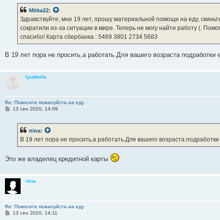
б
Mitka22
:
щ
е
Здравствуйте, мне 19 лет, прошу материальной помощи на еду, скиньте
н
сократили из-за ситуации в мире. Теперь не могу найти работу (. По
и
е
спасибо! Карта сбербанка : 5469 3801 2734 5683
В 19 лет пора не просить,а работать.Для вашего возраста подработки 
lyudmila
Re: Помогите пожалуйста на еду
С
13 сен 2020, 14:09
о
о
б
nina
:
щ
е
В 19 лет пора не просить,а работать.Для вашего возраста подработки
н
и
е
Это же владелец кредитной карты
nina
Re: Помогите пожалуйста на еду
С
13 сен 2020, 14:11
о