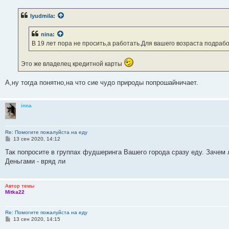
о
б
lyudmila
:
щ
е
н
nina
:
и
е
В 19 лет пора не просить,а работать.Для вашего возраста подрабо
Это же владелец кредитной карты
А,ну тогда понятно,на что сие чудо природы попрошайничает.
inna
Re: Помогите пожалуйста на еду
С
13 сен 2020, 14:12
о
о
Так попросите в группах фудшеринга Вашего города сразу еду. Зачем 
б
Деньгами - вряд ли
щ
е
н
и
Автор темы
е
Mitka22
Re: Помогите пожалуйста на еду
С
13 сен 2020, 14:15
о