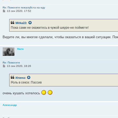
Re: Помогите пожалуйста на еду
С
13 сен 2020, 17:52
о
о
б
Mitka22
:
щ
е
Пока сами не окажитесь в чужой шкуре-не поймете!
н
и
е
Видите ли, вы многое сделали, чтобы оказаться в вашей ситуации. Пок
Hans
Re: Помогите
С
13 сен 2020, 18:26
о
о
б
Илина
:
щ
е
Роль в сексе: Пассив
н
и
е
очень кушать хотелось
Александр