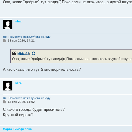
о
Ооо, какие "добрые" тут люди((( Пока сами не окажитесь в чужой шкур
б
щ
е
н
и
nina
е
Re: Помогите пожалуйста на еду
С
13 сен 2020, 14:21
о
о
б
Mitka22
:
щ
е
Ооо, какие "добрые" тут люди((( Пока сами не окажитесь в чужой шкур
н
и
е
А кто сказал,что тут благотворительность?
Mira
Re: Помогите пожалуйста на еду
С
13 сен 2020, 14:52
о
о
С какого города будет проситель?
б
Круглый сирота?
щ
е
н
и
Марта Тимофеевна
е