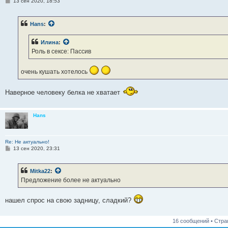
С
13 сен 2020, 18:53
о
о
б
Hans
:
щ
е
н
Илина
:
и
е
Роль в сексе: Пассив
очень кушать хотелось
Наверное человеку белка не хватает
Hans
Re: Не актуально!
С
13 сен 2020, 23:31
о
о
б
Mitka22
:
щ
е
Предложение более не актуально
н
и
е
нашел спрос на свою задницу, сладкий?
16 сообщений • Стр