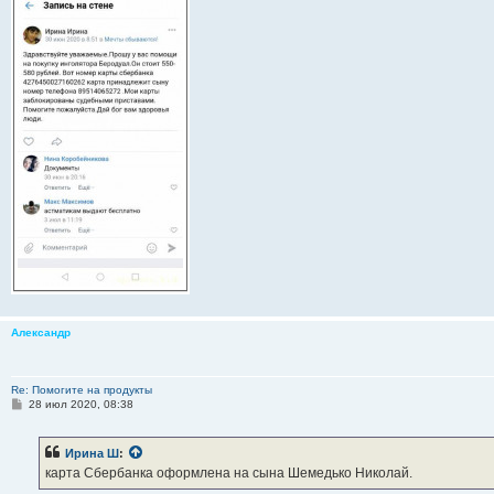
Александр
Re: Помогите на продукты
С
28 июл 2020, 08:38
о
о
б
Ирина Ш
:
щ
е
карта Сбербанка оформлена на сына Шемедько Николай.
н