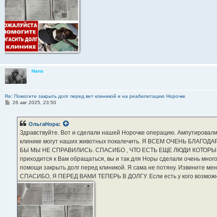
Hans
Re: Помогите закрыть долг перед вет клиникой и на реабилитацию Норочке
С
26 авг 2025, 23:50
о
о
б
ОльгаНора
:
щ
е
Здравствуйте. Вот и сделали нашей Норочке операцию. Ампутировали вс
н
клинике могут наших животных покалечить. Я ВСЕМ ОЧЕНЬ БЛАГ
и
е
БЫ МЫ НЕ СПРАВИЛИСЬ. СПАСИБО , ЧТО ЕСТЬ ЕЩЕ ЛЮДИ КОТОРЫЕ
приходится к Вам обращаться, вы и так для Норы сделали очень много
помощи закрыть долг перед клиникой. Я сама не потяну. Извините 
СПАСИБО, Я ПЕРЕД ВАМИ ТЕПЕРЬ В ДОЛГУ. Если есть у кого возможно