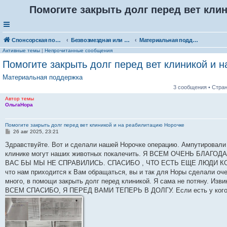
Помогите закрыть долг перед вет кли
Спонсорская помощь. Выберите рубрику для объявления
Безвозмездная или условно-безвозмездная помощь
Материальная поддержка
Активные темы
|
Непрочитанные сообщения
Помогите закрыть долг перед вет клиникой и 
Материальная поддержка
3 сообщения • Стра
Автор темы
ОльгаНора
Помогите закрыть долг перед вет клиникой и на реабилитацию Норочке
С
26 авг 2025, 23:21
о
о
Здравствуйте. Вот и сделали нашей Норочке операцию. Ампутировали в
б
клинике могут наших животных покалечить. Я ВСЕМ ОЧЕНЬ БЛА
щ
е
ВАС БЫ МЫ НЕ СПРАВИЛИСЬ. СПАСИБО , ЧТО ЕСТЬ ЕЩЕ ЛЮДИ К
н
что нам приходится к Вам обращаться, вы и так для Норы сделали оч
и
е
много, в помощи закрыть долг перед клиникой. Я сама не потяну. И
ВСЕМ СПАСИБО, Я ПЕРЕД ВАМИ ТЕПЕРЬ В ДОЛГУ. Если есть у кого во