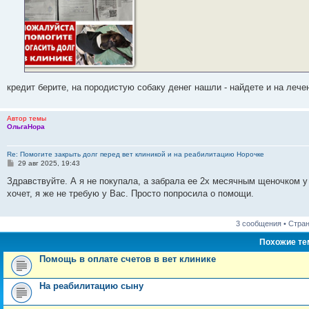
кредит берите, на породистую собаку денег нашли - найдете и на лече
Автор темы
ОльгаНора
Re: Помогите закрыть долг перед вет клиникой и на реабилитацию Норочке
С
29 авг 2025, 19:43
о
о
Здравствуйте. А я не покупала, а забрала ее 2х месячным щеночком 
б
хочет, я же не требую у Вас. Просто попросила о помощи.
щ
е
н
и
3 сообщения • Стра
е
Похожие т
Помощь в оплате счетов в вет клинике
На реабилитацию сыну