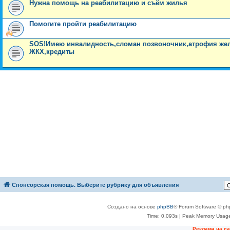
Нужна помощь на реабилитацию и съём жилья
Помогите пройти реабилитацию
SOS!Имею инвалидность,сломан позвоночник,атрофия желу
ЖКХ,кредиты
Спонсорская помощь. Выберите рубрику для объявления
Создано на основе
phpBB
® Forum Software © ph
Time: 0.093s
| Peak Memory Usage
Реклама на с