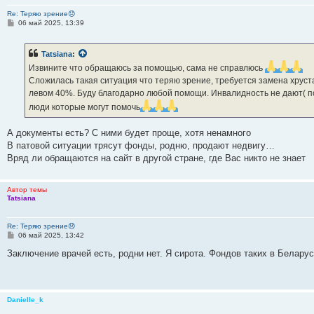
Re: Теряю зрение😞
С
06 май 2025, 13:39
о
о
б
Tatsiana
:
щ
е
Извините что обращаюсь за помощью, сама не справлюсь
н
Сложилась такая ситуация что теряю зрение, требуется замена хруста
и
е
левом 40%. Буду благодарно любой помощи. Инвалидность не дают( по
люди которые могут помочь
А документы есть? С ними будет проще, хотя ненамного
В патовой ситуации трясут фонды, родню, продают недвигу…
Вряд ли обращаются на сайт в другой стране, где Вас никто не знает
Автор темы
Tatsiana
Re: Теряю зрение😞
С
06 май 2025, 13:42
о
о
Заключение врачей есть, родни нет. Я сирота. Фондов таких в Белару
б
щ
е
н
и
Danielle_k
е