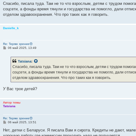
о
Спасибо, писала туда. Там не то что взрослым, детям с трудом помог
б
соцсети, а фонды время тянули и государства не помогло, дали отпи
щ
е
отделом здравоохранения. Что про таких как я говорить.
н
и
е
Danielle_k
Re: Теряю зрение😞
С
06 май 2025, 13:49
о
о
б
Tatsiana
:
щ
е
Спасибо, писала туда. Там не то что взрослым, детям с трудом помог
н
соцсети, а фонды время тянули и государства не помогло, дали отпи
и
е
отделом здравоохранения. Что про таких как я говорить.
У Вас трое детей?
Автор темы
Tatsiana
Re: Теряю зрение😞
С
06 май 2025, 13:51
о
о
Нет, детки с Беларуси. Я писала Вам я сирота. Кредиты не дают, мале
б
хорошую работу где коммиссии проходить надо не получается.