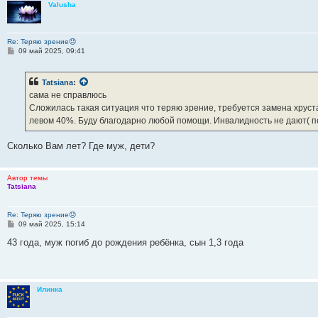
Valusha
Re: Теряю зрение😞
С
09 май 2025, 09:41
о
о
б
Tatsiana
:
щ
е
сама не справлюсь
н
Сложилась такая ситуация что теряю зрение, требуется замена хруста
и
е
левом 40%. Буду благодарно любой помощи. Инвалидность не дают( по
Сколько Вам лет? Где муж, дети?
Автор темы
Tatsiana
Re: Теряю зрение😞
С
09 май 2025, 15:14
о
о
43 года, муж погиб до рождения ребёнка, сын 1,3 года
б
щ
е
н
и
Илинка
е