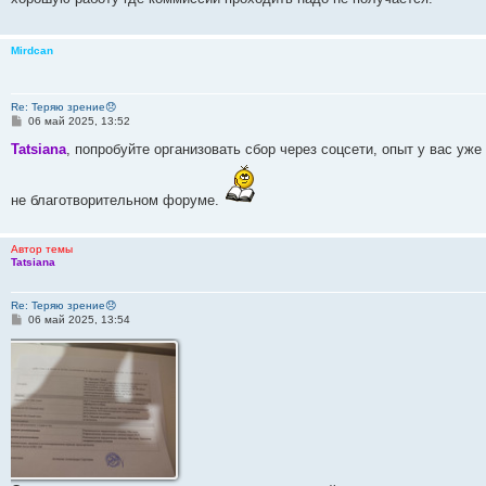
щ
е
н
и
Mirdcan
е
Re: Теряю зрение😞
С
06 май 2025, 13:52
о
о
Tatsiana
, попробуйте организовать сбор через соцсети, опыт у вас уж
б
щ
е
не благотворительном форуме.
н
и
е
Автор темы
Tatsiana
Re: Теряю зрение😞
С
06 май 2025, 13:54
о
о
б
щ
е
н
и
е