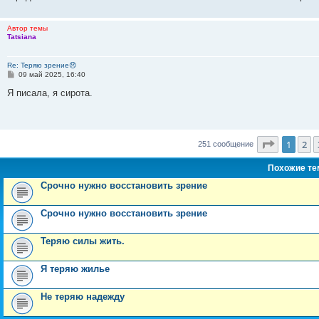
Автор темы
Tatsiana
Re: Теряю зрение😞
С
09 май 2025, 16:40
о
о
Я писала, я сирота.
б
щ
е
н
и
Страниц
е
1
2
251 сообщение
Похожие т
Срочно нужно восстановить зрение
Срочно нужно восстановить зрение
Теряю силы жить.
Я теряю жилье
Не теряю надежду