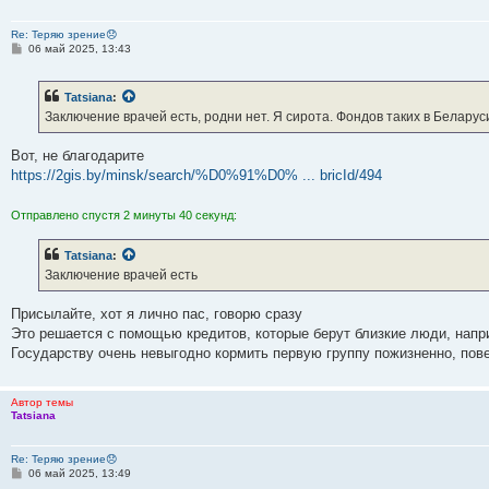
Re: Теряю зрение😞
С
06 май 2025, 13:43
о
о
б
Tatsiana
:
щ
е
Заключение врачей есть, родни нет. Я сирота. Фондов таких в Белару
н
и
е
Вот, не благодарите
https://2gis.by/minsk/search/%D0%91%D0% ... bricId/494
Отправлено спустя 2 минуты 40 секунд:
Tatsiana
:
Заключение врачей есть
Присылайте, хот я лично пас, говорю сразу
Это решается с помощью кредитов, которые берут близкие люди, нап
Государству очень невыгодно кормить первую группу пожизненно, пов
Автор темы
Tatsiana
Re: Теряю зрение😞
С
06 май 2025, 13:49
о