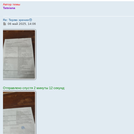
Автор темы
Tatsiana
Re: Теряю зрение😞
С
06 май 2025, 14:06
о
о
б
щ
е
н
и
е
Отправлено спустя 2 минуты 12 секунд: