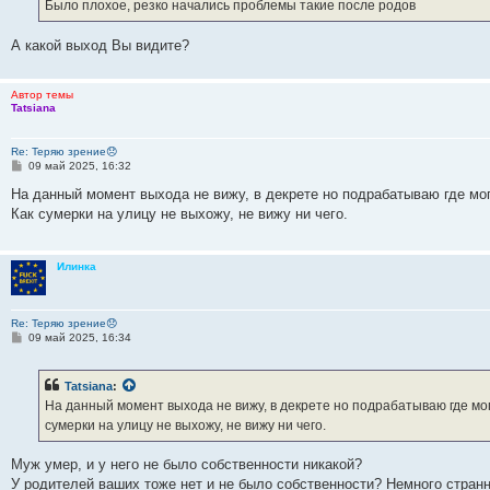
е
Было плохое, резко начались проблемы такие после родов
н
и
е
А какой выход Вы видите?
Автор темы
Tatsiana
Re: Теряю зрение😞
С
09 май 2025, 16:32
о
о
На данный момент выхода не вижу, в декрете но подрабатываю где мог
б
Как сумерки на улицу не выхожу, не вижу ни чего.
щ
е
н
и
Илинка
е
Re: Теряю зрение😞
С
09 май 2025, 16:34
о
о
б
Tatsiana
:
щ
е
На данный момент выхода не вижу, в декрете но подрабатываю где могу
н
сумерки на улицу не выхожу, не вижу ни чего.
и
е
Муж умер, и у него не было собственности никакой?
У родителей ваших тоже нет и не было собственности? Немного странн