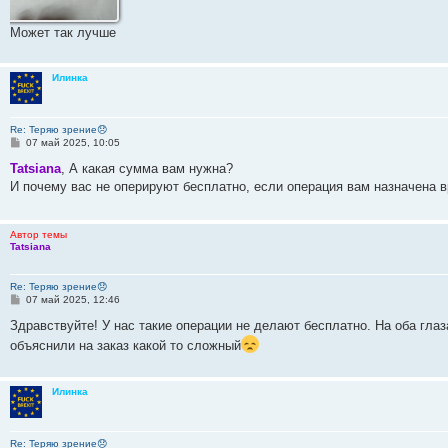
Может так лучше
Илинка
Re: Теряю зрение😞
С
07 май 2025, 10:05
о
о
Tatsiana
, А какая сумма вам нужна?
б
И почему вас не оперируют бесплатно, если операция вам назначена 
щ
е
н
и
Автор темы
е
Tatsiana
Re: Теряю зрение😞
С
07 май 2025, 12:46
о
о
Здравствуйте! У нас такие операции не делают бесплатно. На оба глаз
б
объяснили на заказ какой то сложный
щ
е
н
и
Илинка
е
Re: Теряю зрение😞