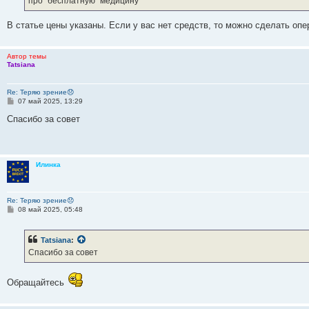
про "бесплатную" медицину
В статье цены указаны. Если у вас нет средств, то можно сделать о
Автор темы
Tatsiana
Re: Теряю зрение😞
С
07 май 2025, 13:29
о
о
Спасибо за совет
б
щ
е
н
и
Илинка
е
Re: Теряю зрение😞
С
08 май 2025, 05:48
о
о
б
Tatsiana
:
щ
е
Спасибо за совет
н
и
е
Обращайтесь