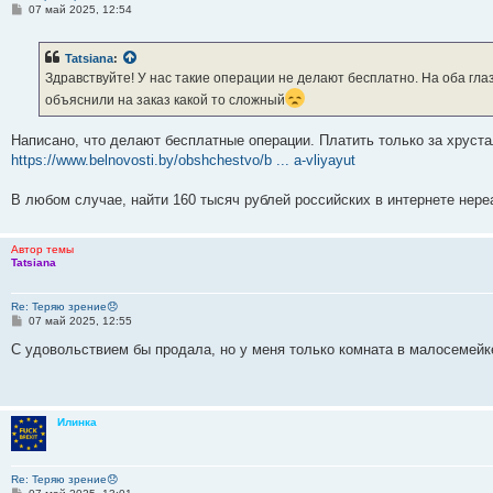
С
07 май 2025, 12:54
о
о
б
Tatsiana
:
щ
е
Здравствуйте! У нас такие операции не делают бесплатно. На оба глаз
н
объяснили на заказ какой то сложный
и
е
Написано, что делают бесплатные операции. Платить только за хруст
https://www.belnovosti.by/obshchestvo/b ... a-vliyayut
В любом случае, найти 160 тысяч рублей российских в интернете нер
Автор темы
Tatsiana
Re: Теряю зрение😞
С
07 май 2025, 12:55
о
о
С удовольствием бы продала, но у меня только комната в малосемейк
б
щ
е
н
и
Илинка
е
Re: Теряю зрение😞
С