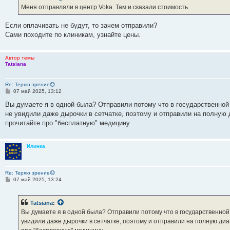
е
Меня отправляли в центр Voka. Там и сказали стоимость.
н
и
е
Если оплачивать не будут, то зачем отправили?
Сами походите по клиникам, узнайте цены.
Автор темы
Tatsiana
Re: Теряю зрение😞
С
07 май 2025, 13:12
о
о
Вы думаете я в одной была? Отправили потому что в государственно
б
не увидили даже дырочки в сетчатке, поэтому и отправили на полную 
щ
е
прочитайте про "бесплатную" медицину
н
и
е
Илинка
Re: Теряю зрение😞
С
07 май 2025, 13:24
о
о
б
Tatsiana
:
щ
е
Вы думаете я в одной была? Отправили потому что в государственно
н
увидили даже дырочки в сетчатке, поэтому и отправили на полную диа
и
е