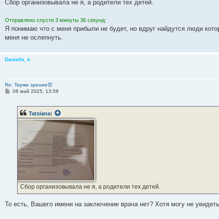
Сбор организовывала не я, а родители тех детей.
Отправлено спустя 3 минуты 36 секунд:
Я понимаю что с меня прибыли не будет, но вдруг найдутся люди кот
меня не ослепнуть.
Danielle_k
Re: Теряю зрение😞
С
06 май 2025, 13:59
о
о
б
Tatsiana
:
щ
е
н
и
е
Сбор организовывала не я, а родители тех детей.
То есть, Вашего имени на заключение врача нет? Хотя могу не увидеть