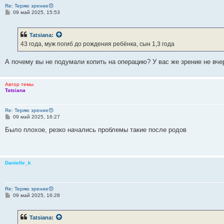
Re: Теряю зрение😞
С
09 май 2025, 15:53
о
о
б
Tatsiana
:
щ
е
43 года, муж погиб до рождения ребёнка, сын 1,3 года
н
и
е
А почему вы не подумали копить на операцию? У вас же зрение не вче
Автор темы
Tatsiana
Re: Теряю зрение😞
С
09 май 2025, 16:27
о
о
Было плохое, резко начались проблемы такие после родов
б
щ
е
н
и
Danielle_k
е
Re: Теряю зрение😞
С
09 май 2025, 16:28
о
о
б
Tatsiana
:
щ