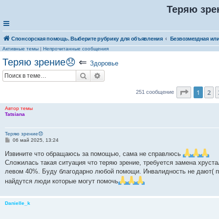
Теряю зре
Спонсорская помощь. Выберите рубрику для объявления
Активные темы
|
Непрочитанные сообщения
Теряю зрение😞
⇐
Здоровье
Поиск
Расширенный поиск
Страниц
1
2
251 сообщение
Автор темы
Tatsiana
Теряю зрение😞
С
06 май 2025, 13:24
о
о
Извините что обращаюсь за помощью, сама не справлюсь
б
Сложилась такая ситуация что теряю зрение, требуется замена хрустал
щ
е
левом 40%. Буду благодарно любой помощи. Инвалидность не дают( п
н
найдутся люди которые могут помочь
и
е
Danielle_k