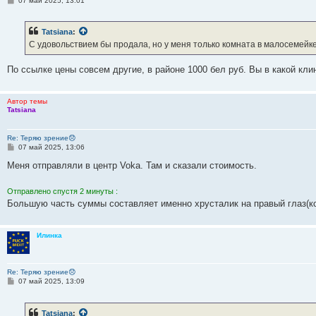
07 май 2025, 13:01
о
о
б
Tatsiana
:
щ
е
С удовольствием бы продала, но у меня только комната в малосемейк
н
и
е
По ссылке цены совсем другие, в районе 1000 бел руб. Вы в какой кли
Автор темы
Tatsiana
Re: Теряю зрение😞
С
07 май 2025, 13:06
о
о
Меня отправляли в центр Voka. Там и сказали стоимость.
б
щ
е
Отправлено спустя 2 минуты :
н
Большую часть суммы составляет именно хрусталик на правый глаз(ко
и
е
Илинка
Re: Теряю зрение😞
С
07 май 2025, 13:09
о
о
б
Tatsiana
:
щ