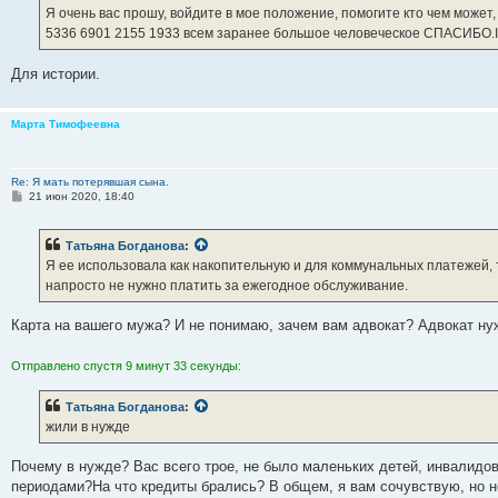
Я очень вас прошу, войдите в мое положение, помогите кто чем может
5336 6901 2155 1933 всем заранее большое человеческое СПАСИБО
Для истории.
Марта Тимофеевна
Re: Я мать потерявшая сына.
С
21 июн 2020, 18:40
о
о
б
Татьяна Богданова
:
щ
е
Я ее использовала как накопительную и для коммунальных платежей, та
н
напросто не нужно платить за ежегодное обслуживание.
и
е
Карта на вашего мужа? И не понимаю, зачем вам адвокат? Адвокат ну
Отправлено спустя 9 минут 33 секунды:
Татьяна Богданова
:
жили в нужде
Почему в нужде? Вас всего трое, не было маленьких детей, инвалидо
периодами?На что кредиты брались? В общем, я вам сочувствую, но 