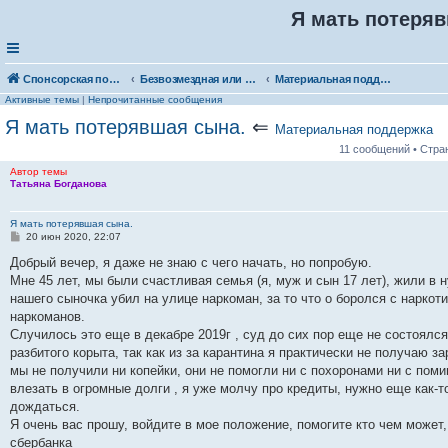
Я мать потеря
Спонсорская помощь. Выберите рубрику для объявления
Безвозмездная или условно-безвозмездная помощь
Материальная поддержка
Активные темы
|
Непрочитанные сообщения
Я мать потерявшая сына.
⇐
Материальная поддержка
11 сообщений • Стр
Автор темы
Татьяна Богданова
Я мать потерявшая сына.
С
20 июн 2020, 22:07
о
о
Добрый вечер, я даже не знаю с чего начать, но попробую.
б
Мне 45 лет, мы были счастливая семья (я, муж и сын 17 лет), жили в
щ
е
нашего сыночка убил на улице наркоман, за то что о боролся с наркот
н
наркоманов.
и
е
Случилось это еще в декабре 2019г , суд до сих пор еще не состоялся
разбитого корыта, так как из за карантина я практически не получаю 
мы не получили ни копейки, они не помогли ни с похоронами ни с пом
влезать в огромные долги , я уже молчу про кредиты, нужно еще как-то
дождаться.
Я очень вас прошу, войдите в мое положение, помогите кто чем может
сбербанка