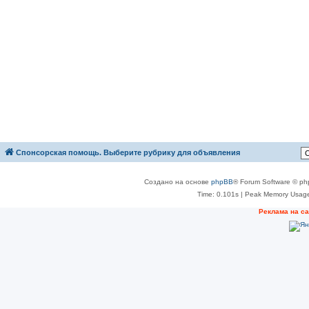
Спонсорская помощь. Выберите рубрику для объявления
Создано на основе
phpBB
® Forum Software © ph
Time: 0.101s
| Peak Memory Usage
Реклама на с