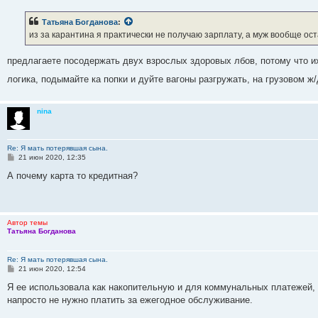
о
б
Татьяна Богданова
:
щ
е
из за карантина я практически не получаю зарплату, а муж вообще ос
н
и
е
предлагаете посодержать двух взрослых здоровых лбов, потому что их
логика, подымайте ка попки и дуйте вагоны разгружать, на грузовом 
nina
Re: Я мать потерявшая сына.
С
21 июн 2020, 12:35
о
о
А почему карта то кредитная?
б
щ
е
н
и
Автор темы
е
Татьяна Богданова
Re: Я мать потерявшая сына.
С
21 июн 2020, 12:54
о
о
Я ее использовала как накопительную и для коммунальных платежей, т
б
напросто не нужно платить за ежегодное обслуживание.
щ
е