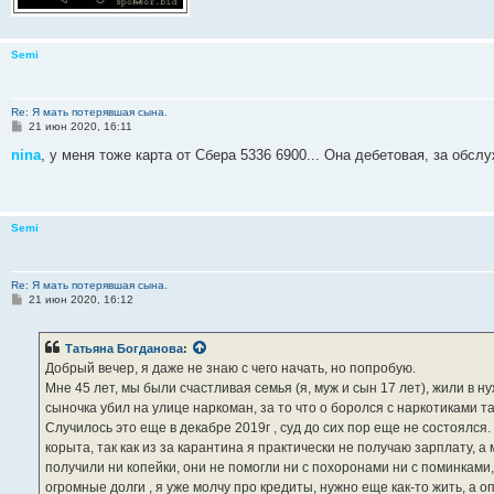
Semi
Re: Я мать потерявшая сына.
С
21 июн 2020, 16:11
о
о
nina
, у меня тоже карта от Сбера 5336 6900... Она дебетовая, за обсл
б
щ
е
н
и
Semi
е
Re: Я мать потерявшая сына.
С
21 июн 2020, 16:12
о
о
б
Татьяна Богданова
:
щ
е
Добрый вечер, я даже не знаю с чего начать, но попробую.
н
Мне 45 лет, мы были счастливая семья (я, муж и сын 17 лет), жили в 
и
е
сыночка убил на улице наркоман, за то что о боролся с наркотиками т
Случилось это еще в декабре 2019г , суд до сих пор еще не состоялся.
корыта, так как из за карантина я практически не получаю зарплату, 
получили ни копейки, они не помогли ни с похоронами ни с поминками
огромные долги , я уже молчу про кредиты, нужно еще как-то жить, а о