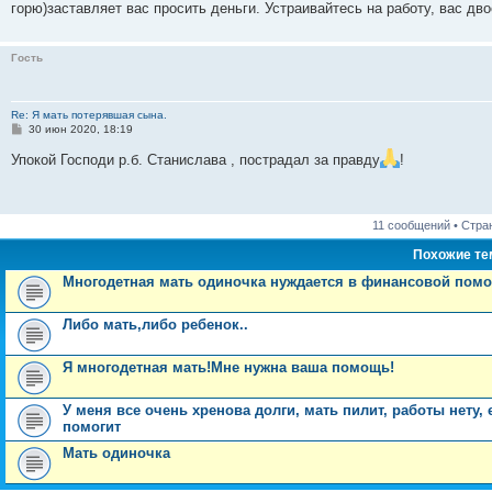
горю)заставляет вас просить деньги. Устраивайтесь на работу, вас дво
Гость
Re: Я мать потерявшая сына.
С
30 июн 2020, 18:19
о
о
Упокой Господи р.б. Станислава , пострадал за правду
!
б
щ
е
н
и
11 сообщений • Стр
е
Похожие т
Многодетная мать одиночка нуждается в финансовой пом
Либо мать,либо ребенок..
Я многодетная мать!Мне нужна ваша помощь!
У меня все очень хренова долги, мать пилит, работы нету,
помогит
Мать одиночка