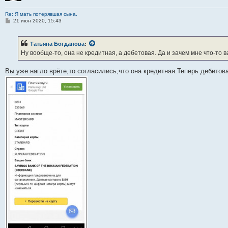
Re: Я мать потерявшая сына.
С
21 июн 2020, 15:43
о
о
б
Татьяна Богданова
:
щ
е
Ну вообще-то, она не кредитная, а дебетовая. Да и зачем мне что-то в
н
и
е
Вы уже нагло врёте,то согласились,что она кредитная.Теперь дебитов