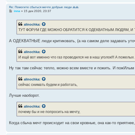
Re: Помогите сбыться мечте добрые люди 🙏🙏
С
inna
»
15 дек 2020, 23:37
о
о
б
alinochka
:
щ
е
ТУТ ФОРУМ ГДЕ МОЖНО ОБРАТИТСЯ К ОДЕКВАТНЫМ ЛЮДЯМ, И 
н
и
е
А ОДЕКВАТНЫЕ люди критиковать, (а на самом деле задавать уточ
alinochka
:
И ещё вот именно что газ проводился не в наш уголок!!! А пожелы
Ну так там сейчас тепло, можно всем вместе и пожить. И пожИлым 
alinochka
:
сейчас снимать будем и работать,
Лучше наоборот.
alinochka
:
почему бы и не попросить на мечту,
Когда сбыча мечт происходит на свои кровные, она как-то приятнее