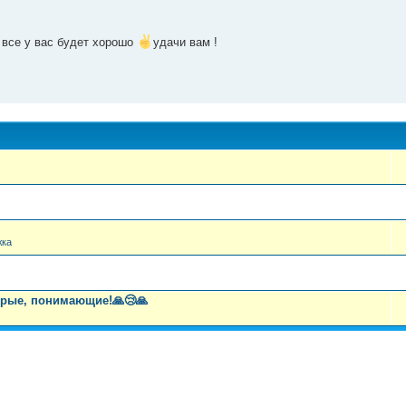
и все у вас будет хорошо
удачи вам !
жка
рые, понимающие!🙏😢🙏