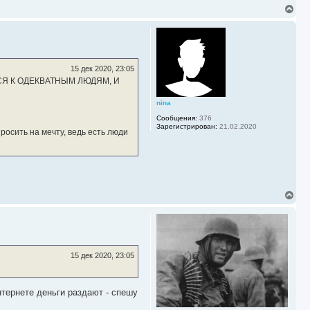
ч
В
а
е
л
р
у
н
у
т
ь
15 дек 2020, 23:05
с
СЯ К ОДЕКВАТНЫМ ЛЮДЯМ, И
я
к
nina
н
а
Сообщения:
376
ч
Зарегистрирован:
21.02.2020
росить на мечту, ведь есть люди
а
л
у
В
е
р
н
у
т
ь
15 дек 2020, 23:05
с
я
к
н
тернете деньги раздают - спешу
а