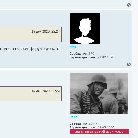
В
е
р
н
у
т
ь
15 дек 2020, 22:27
с
я
к
nina
н
то мне на своём форуме делать.
а
Сообщения:
376
ч
Зарегистрирован:
21.02.2020
а
В
л
е
у
р
н
у
т
ь
15 дек 2020, 22:23
с
я
к
н
а
ч
Hans
а
Сообщения:
11444
л
Зарегистрирован:
03.05.2020
у
Забанен: до 23 май 2027, 03:00