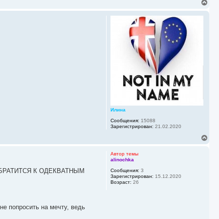
В
е
р
н
у
т
ь
с
я
к
н
а
ч
а
л
у
Илина
Сообщения:
15088
Зарегистрирован:
21.02.2020
В
е
р
Автор темы
н
alinochka
у
БРАТИТСЯ К ОДЕКВАТНЫМ
Сообщения:
3
т
Зарегистрирован:
15.12.2020
ь
Возраст:
26
с
я
к
н
не попросить на мечту, ведь
а