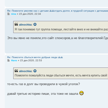
Re: Помогите умоляю нас с детьми 🙏🙏отдать долги, в трудной ситуации с детишкам
С
nina
»
15 дек 2020, 22:34
о
о
б
alinochka
:
щ
е
Я так понимаю тут группа помощи, лестайте вниз и не вникайте раз
н
и
е
Это вы явно не поняли,это сайт спонсоров,а не благотворителей.Г
Re: Помогите сбыться мечте добрые люди 🙏🙏
С
Hans
»
15 дек 2020, 22:53
о
о
б
alinochka
:
щ
е
Помогите пожалуйста люди сбыться мечте, есть мечта купить свой 
н
и
е
то-есть газ в долг вы проводили в чужой уголок?
давай третью историю пиши, эта тоже не зашла