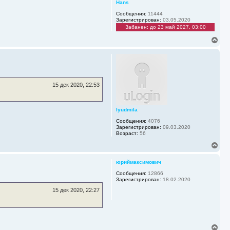
ч
Hans
а
Сообщения:
11444
л
Зарегистрирован:
03.05.2020
у
Забанен: до 23 май 2027, 03:00
В
е
р
н
у
т
ь
15 дек 2020, 22:53
с
я
к
lyudmila
н
а
Сообщения:
4076
ч
Зарегистрирован:
09.03.2020
а
Возраст:
56
л
В
у
е
р
юриймаксимович
н
у
Сообщения:
12866
Зарегистрирован:
18.02.2020
т
ь
15 дек 2020, 22:27
с
я
к
н
а
В