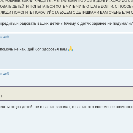
, РОДНЫЕ ВЗЯЛИ КРЕДИТЫ, МЫ ЗАЛЕЗЛИ ПО УШИ В ДОЛГИ, ХОЖУ ДО СИ
ВАТЬ ДЕТЕЙ, И ПОПЫТАТЬСЯ ХОТЬ ЧУТЬ ЧУТЬ ОТДАТЬ ДОЛГИ, С ПОСОБ
Е ЛЮДИ ПОМОГИТЕ ПОЖАЛУЙСТА БУДЕМ С ДЕТИШКАМИ ВАМ ОЧЕНЬ БЛА
 кредиты,и радовать ваших детей?Почему о детях заранее не подумали?
и 🙏😞
 помочь не как, дай бог здоровья вам
и 🙏😞
ИТ
латы отцов детей, не с наших зарплат, с наших это еще менее возможно