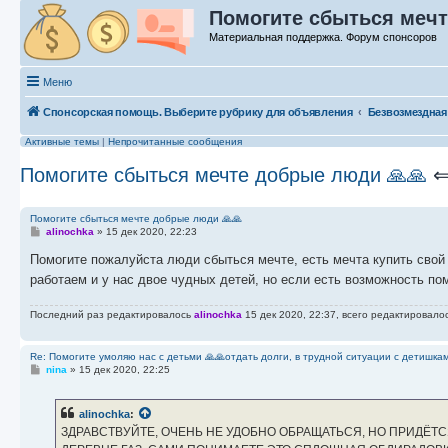
Помогите сбыться мечт
Материальная поддержка. Форум спонсоров
Меню
Спонсорская помощь. Выберите рубрику для объявления
Безвозмездная
Активные темы
|
Непрочитанные сообщения
Помогите сбыться мечте добрые люди 🙏🙏
Помогите сбыться мечте добрые люди 🙏🙏
С
alinochka
»
15 дек 2020, 22:23
о
о
Помогите пожалуйста люди сбыться мечте, есть мечта купить свой 
б
работаем и у нас двое чудных детей, но если есть возможность по
щ
е
н
Последний раз редактировалось
и
alinochka
15 дек 2020, 22:37, всего редактировалос
е
Re: Помогите умоляю нас с детьми 🙏🙏отдать долги, в трудной ситуации с детишкам
С
nina
»
15 дек 2020, 22:25
о
о
б
alinochka
:
щ
е
ЗДРАВСТВУЙТЕ, ОЧЕНЬ НЕ УДОБНО ОБРАЩАТЬСЯ, НО ПРИДЁТС
н