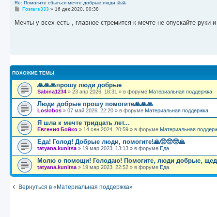
Re: Помогите сбыться мечте добрые люди 🙏🙏
С
Fosters333
»
16 дек 2020, 00:38
о
о
Мечты у всех есть , главное стремится к мечте не опускайте руки 
б
щ
е
н
и
е
ПОХОЖИЕ ТЕМЫ
🙏🙏🙏прошу люди добрые
Sabina1234
»
23 апр 2026, 18:31
» в форуме
Материальная поддержка
Люди добрые прошу помогите🙏🙏🙏
Loslobos
»
07 май 2026, 22:20
» в форуме
Материальная поддержка
Я шла к мечте тридцать лет...
Евгения Бойко
»
14 сен 2024, 20:59
» в форуме
Материальная поддер
Еда! Голод! Добрые люди, помогите!🙏🥺🥺🥺🙏
tatyana.kunitsa
»
19 мар 2023, 13:13
» в форуме
Еда
Молю о помощи! Голодаю! Помогите, люди добрые, щед
tatyana.kunitsa
»
19 мар 2023, 22:52
» в форуме
Еда
Вернуться в «Материальная поддержка»