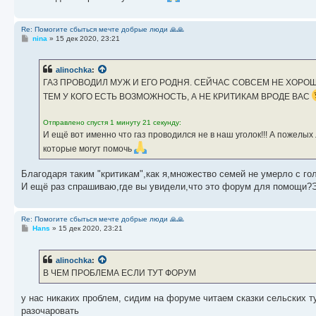
Re: Помогите сбыться мечте добрые люди 🙏🙏
С
nina
»
15 дек 2020, 23:21
о
о
б
alinochka
:
щ
е
ГАЗ ПРОВОДИЛ МУЖ И ЕГО РОДНЯ. СЕЙЧАС СОВСЕМ НЕ ХОРО
н
ТЕМ У КОГО ЕСТЬ ВОЗМОЖНОСТЬ, А НЕ КРИТИКАМ ВРОДЕ ВАС
и
е
Отправлено спустя 1 минуту 21 секунду:
И ещё вот именно что газ проводился не в наш уголок!!! А пожелых
которые могут помочь
Благодаря таким "критикам",как я,множество семей не умерло с г
И ещё раз спрашиваю,где вы увидели,что это форум для помощи?Эт
Re: Помогите сбыться мечте добрые люди 🙏🙏
С
Hans
»
15 дек 2020, 23:21
о
о
б
alinochka
:
щ
е
В ЧЕМ ПРОБЛЕМА ЕСЛИ ТУТ ФОРУМ
н
и
е
у нас никаких проблем, сидим на форуме читаем сказки сельских 
разочаровать