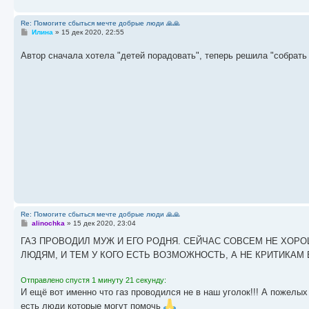
Re: Помогите сбыться мечте добрые люди 🙏🙏
С
Илина
»
15 дек 2020, 22:55
о
о
Автор сначала хотела "детей порадовать", теперь решила "собрать 
б
щ
е
н
и
е
Re: Помогите сбыться мечте добрые люди 🙏🙏
С
alinochka
»
15 дек 2020, 23:04
о
о
ГАЗ ПРОВОДИЛ МУЖ И ЕГО РОДНЯ. СЕЙЧАС СОВСЕМ НЕ ХОР
б
ЛЮДЯМ, И ТЕМ У КОГО ЕСТЬ ВОЗМОЖНОСТЬ, А НЕ КРИТИКАМ
щ
е
н
Отправлено спустя 1 минуту 21 секунду:
и
е
И ещё вот именно что газ проводился не в наш уголок!!! А пожелы
есть люди которые могут помочь