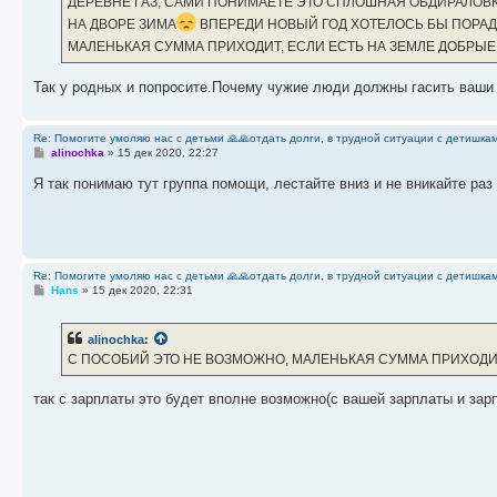
ДЕРЕВНЕ ГАЗ, САМИ ПОНИМАЕТЕ ЭТО СПЛОШНАЯ ОБДИРАЛОВКА
и
е
НА ДВОРЕ ЗИМА
ВПЕРЕДИ НОВЫЙ ГОД ХОТЕЛОСЬ БЫ ПОРАДО
МАЛЕНЬКАЯ СУММА ПРИХОДИТ, ЕСЛИ ЕСТЬ НА ЗЕМЛЕ ДОБРЫ
Так у родных и попросите.Почему чужие люди должны гасить ваши
Re: Помогите умоляю нас с детьми 🙏🙏отдать долги, в трудной ситуации с детишкам
С
alinochka
»
15 дек 2020, 22:27
о
о
Я так понимаю тут группа помощи, лестайте вниз и не вникайте раз
б
щ
е
н
и
е
Re: Помогите умоляю нас с детьми 🙏🙏отдать долги, в трудной ситуации с детишкам
С
Hans
»
15 дек 2020, 22:31
о
о
б
alinochka
:
щ
е
С ПОСОБИЙ ЭТО НЕ ВОЗМОЖНО, МАЛЕНЬКАЯ СУММА ПРИХОД
н
и
е
так с зарплаты это будет вполне возможно(с вашей зарплаты и зарп