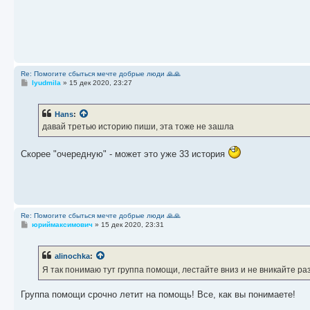
Re: Помогите сбыться мечте добрые люди 🙏🙏
С
lyudmila
»
15 дек 2020, 23:27
о
о
б
Hans
:
щ
е
давай третью историю пиши, эта тоже не зашла
н
и
е
Скорее "очередную" - может это уже 33 история
Re: Помогите сбыться мечте добрые люди 🙏🙏
С
юриймаксимович
»
15 дек 2020, 23:31
о
о
б
alinochka
:
щ
е
Я так понимаю тут группа помощи, лестайте вниз и не вникайте раз
н
и
е
Группа помощи срочно летит на помощь! Все, как вы понимаете!