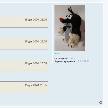
ч
е
а
р
л
н
у
у
т
ь
15 дек 2020, 23:05
с
я
к
н
а
ч
15 дек 2020, 23:05
а
л
у
inna
Сообщения:
1131
Зарегистрирован:
18.02.2020
15 дек 2020, 23:05
15 дек 2020, 23:05
В
е