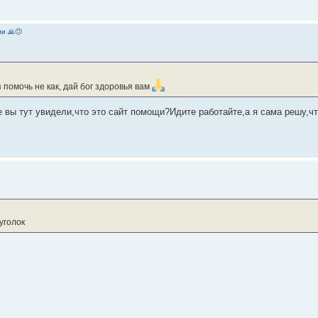
и 🙏😞
 помочь не как, дай бог здоровья вам
де вы тут увидели,что это сайт помощи?Идите работайте,а я сама решу,ч
уголок