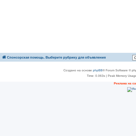
Спонсорская помощь. Выберите рубрику для объявления
Создано на основе
phpBB
® Forum Software © ph
Time: 0.063s
| Peak Memory Usage
Реклама на с