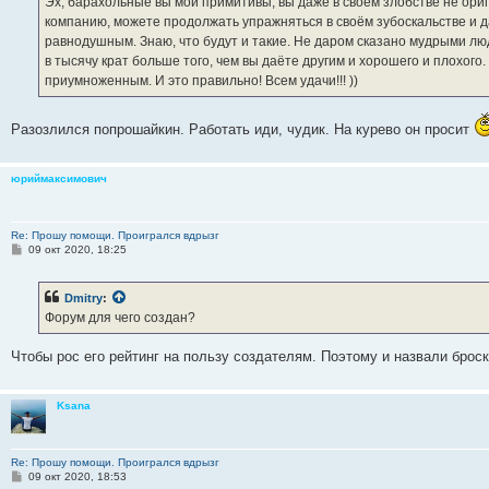
Эх, барахольные вы мои примитивы, вы даже в своём злобстве не ори
н
компанию, можете продолжать упражняться в своём зубоскальстве и да
и
е
равнодушным. Знаю, что будут и такие. Не даром сказано мудрыми люд
в тысячу крат больше того, чем вы даёте другим и хорошего и плохого.
приумноженным. И это правильно! Всем удачи!!! ))
Разозлился попрошайкин. Работать иди, чудик. На курево он просит
юриймаксимович
Re: Прошу помощи. Проигрался вдрызг
С
09 окт 2020, 18:25
о
о
б
Dmitry
:
щ
е
Форум для чего создан?
н
и
е
Чтобы рос его рейтинг на пользу создателям. Поэтому и назвали броск
Ksana
Re: Прошу помощи. Проигрался вдрызг
С
09 окт 2020, 18:53
о