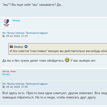
о
о
"мы"? Вы еще себя "мы" называете? Да....
б
щ
е
н
и
Илина
е
Re: Прошу помощи. Проигрался вдрызг
С
09 окт 2020, 17:25
о
о
б
Dmitry
:
щ
е
И без советов "счастливых" женщин мы действительно как-нибудь обой
н
и
е
Да вы и без чужих денег тоже обойдетесь
У вас выбора нет.
Автор темы
Dmitry
Re: Прошу помощи. Проигрался вдрызг
С
09 окт 2020, 17:26
о
о
Всё здесь есть. Просто пока одни советуют, другие помогают. Все люд
б
помощью обратиться. На то и люди, чтобы помогать друг другу.
щ
е
н
и