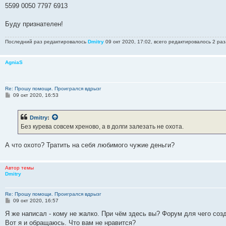
5599 0050 7797 6913
Буду признателен!
Последний раз редактировалось
Dmitry
09 окт 2020, 17:02, всего редактировалось 2 раз
AgniaS
Re: Прошу помощи. Проигрался вдрызг
С
09 окт 2020, 16:53
о
о
б
Dmitry
:
щ
е
Без курева совсем хреново, а в долги залезать не охота.
н
и
е
А что охото? Тратить на себя любимого чужие деньги?
Автор темы
Dmitry
Re: Прошу помощи. Проигрался вдрызг
С
09 окт 2020, 16:57
о
о
Я же написал - кому не жалко. При чём здесь вы? Форум для чего со
б
Вот я и обращаюсь. Что вам не нравится?
щ