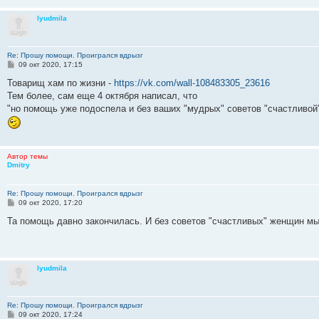
lyudmila
Re: Прошу помощи. Проигрался вдрызг
С
09 окт 2020, 17:15
о
о
Товарищ хам по жизни -
https://vk.com/wall-108483305_23616
б
Тем более, сам еще 4 октября написал, что
щ
е
"но помощь уже подоспела и без ваших "мудрых" советов "счастливой"
н
и
е
Автор темы
Dmitry
Re: Прошу помощи. Проигрался вдрызг
С
09 окт 2020, 17:20
о
о
Та помощь давно закончилась. И без советов "счастливых" женщин мы 
б
щ
е
н
и
lyudmila
е
Re: Прошу помощи. Проигрался вдрызг
С
09 окт 2020, 17:24