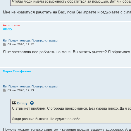
е
Чтобы люди имели возможность обратиться за помощью. Вот я и обра
н
и
е
Мне не нравиться работать на Вас, пока Вы играете и отдыхаете с сига
Автор темы
Dmitry
Re: Прошу помощи. Проигрался вдрызг
С
09 окт 2020, 17:12
о
о
Я не заставляю вас работать на меня. Вы читать умеете? Я обратился 
б
щ
е
н
и
Марта Тимофеевна
е
Re: Прошу помощи. Проигрался вдрызг
С
09 окт 2020, 17:13
о
о
б
Dmitry
:
щ
е
С этим нет проблем. С огорода прокормимся. Без курева плохо. Да я 
н
и
е
Люди разные бывают. Не судите по себе.
Помочь можем только советом - курение вредит вашему здоровью. А де