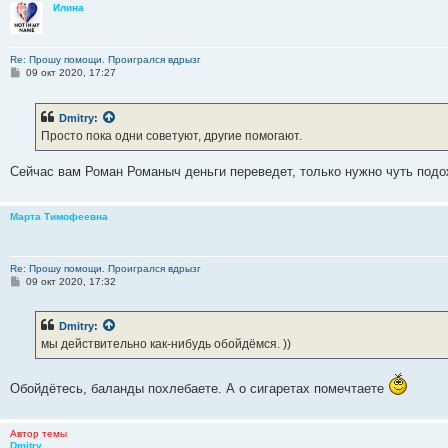
Илина
е
Re: Прошу помощи. Проигрался вдрызг
С
09 окт 2020, 17:27
о
о
б
Dmitry
:
щ
е
Просто пока одни советуют, другие помогают.
н
и
е
Сейчас вам Роман Романыч деньги переведет, только нужно чуть подож
Марта Тимофеевна
Re: Прошу помощи. Проигрался вдрызг
С
09 окт 2020, 17:32
о
о
б
Dmitry
:
щ
е
мы действительно как-нибудь обойдёмся. ))
н
и
е
Обойдётесь, баланды похлебаете. А о сигаретах помечтаете
Автор темы
Dmitry