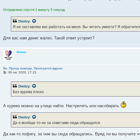
Отправлено спустя 1 минуту 5 секунд:
Dmitry
:
Я не заставляю вас работать на меня. Вы читать умеете? Я обратился к
Для вас нам денег жалко. Такой ответ устроит?
Илина
Re: Прошу помощи. Проигрался вдрызг
С
09 окт 2020, 17:15
о
о
б
Dmitry
:
щ
е
Без курева плохо.
н
и
е
А курево можно на улице найти. Настрелять или насобирать
Dmitry
:
Да я вообще-то не за советами сюда обращался.
Да как-то пофигу, за чем вы сюда обращались. Вряд ли вы получите ч