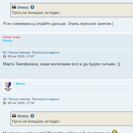
о
б
Dmitry
:
щ
е
Пусть не большая, но будет.
н
и
е
Я не сомневаюсь) играйте дальше. Очень мужское занятие;)
Автор темы
Dmitry
Re: Прошу помощи. Проигрался вдрызг
С
09 окт 2020, 17:47
о
о
Марта Тимофеевна, ваши молитвами всё ж да будем сытыми. ))
б
щ
е
н
и
Илина
е
Re: Прошу помощи. Проигрался вдрызг
С
09 окт 2020, 17:50
о
о
б
Dmitry
:
щ
е
Пусть не большая, но будет.
н
и
е