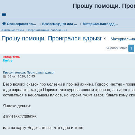
Прошу помощи. Про
Спонсорская помощь. Выберите рубрику для объявления
Безвозмездная или условно-безвозмездная помощь
Материальная поддержка
Активные темы
|
Непрочитанные сообщения
Прошу помощи. Проигрался вдрызг
⇐
Материальна
1
54 сообщения
Автор темы
Dmitry
Прошу помощи. Проигрался вдрызг
С
09 окт 2020, 16:45
о
о
Безо всяких сказок про болезни и прочей ахинеи. Говорю честно - прои
б
а до зарплаты как до Парижа. Без курева совсем хреново, а в долги за
щ
е
оставаться в небольшом плюсе, но игрока губит азарт. Киньте кому ск
н
и
е
Яндекс-деньги:
4100115827085956
или на карту Яндекс-денег, что одно и тоже: