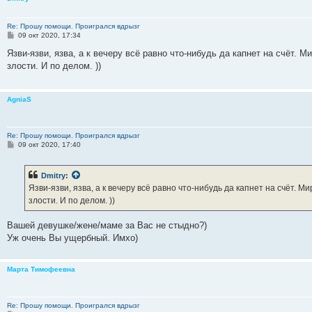
Re: Прошу помощи. Проигрался вдрызг
С
09 окт 2020, 17:34
о
о
Язви-язви, язва, а к вечеру всё равно что-нибудь да капнет на счёт. 
б
злости. И по делом. ))
щ
е
н
и
AgniaS
е
Re: Прошу помощи. Проигрался вдрызг
С
09 окт 2020, 17:40
о
о
б
Dmitry
:
щ
е
Язви-язви, язва, а к вечеру всё равно что-нибудь да капнет на счёт. 
н
злости. И по делом. ))
и
е
Вашей девушке/жене/маме за Вас не стыдно?)
Уж очень Вы ущербный. Имхо)
Марта Тимофеевна
Re: Прошу помощи. Проигрался вдрызг