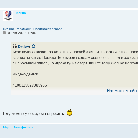
е
н
и
Илина
е
Re: Прошу помощи. Проигрался вдрызг
С
09 окт 2020, 17:04
о
о
б
Dmitry
:
щ
е
Безо всяких сказок про болезни и прочей ахинеи. Говорю честно - прои
н
зарплаты как до Парижа. Без курева совсем хреново, а в долги залезат
и
е
в небольшом плюсе, но игрока губит азарт. Киньте кому сколько не жал
Яндекс-деньги:
4100115827085956
Нажмите, чтобы 
или на карту Яндекс-денег, что одно и тоже:
5599 0050 7797 6913
Еду можно у соседей попросить.
Буду признателен!
Марта Тимофеевна