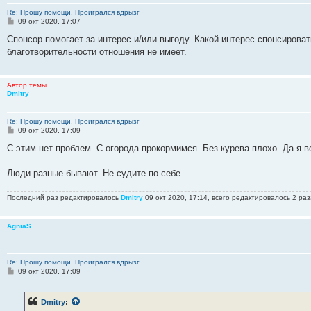
Re: Прошу помощи. Проигрался вдрызг
С
09 окт 2020, 17:07
о
о
Спонсор помогает за интерес и/или выгоду. Какой интерес спонсироват
б
благотворительности отношения не имеет.
щ
е
н
и
Автор темы
е
Dmitry
Re: Прошу помощи. Проигрался вдрызг
С
09 окт 2020, 17:09
о
о
С этим нет проблем. С огорода прокормимся. Без курева плохо. Да я 
б
щ
е
Люди разные бывают. Не судите по себе.
н
и
е
Последний раз редактировалось
Dmitry
09 окт 2020, 17:14, всего редактировалось 2 раз
AgniaS
Re: Прошу помощи. Проигрался вдрызг
С
09 окт 2020, 17:09
о
о
б
Dmitry
:
щ