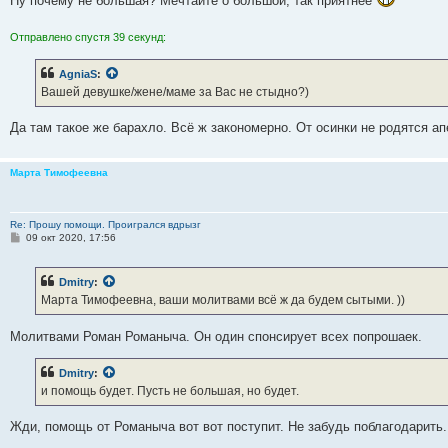
Ну почему не большая? Мечтайте о большой, так приятнее
Отправлено спустя 39 секунд:
AgniaS
:
Вашей девушке/жене/маме за Вас не стыдно?)
Да там такое же барахло. Всё ж закономерно. От осинки не родятся ап
Марта Тимофеевна
Re: Прошу помощи. Проигрался вдрызг
С
09 окт 2020, 17:56
о
о
б
Dmitry
:
щ
е
Марта Тимофеевна, ваши молитвами всё ж да будем сытыми. ))
н
и
е
Молитвами Роман Романыча. Он один спонсирует всех попрошаек.
Dmitry
:
и помощь будет. Пусть не большая, но будет.
Жди, помощь от Романыча вот вот поступит. Не забудь поблагодарить.