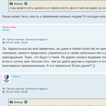
Dmitry
:
А вы можете хоть сдохнуть от своей злости, мне от неё ни жарко, ни хо
Какая может быть злость к обиженным жизнью людям? А холодно или 
Автор темы
Dmitry
Re: Прошу помощи. Проигрался вдрызг
С
09 окт 2020, 18:09
о
о
Эх, барахольные вы мои примитивы, вы даже в своём злобстве не ори
б
компанию, можете продолжать упражняться в своём зубоскальстве и да
щ
е
равнодушным. Знаю, что будут и такие. Не даром сказано мудрыми лю
н
всем в тысячу крат больше того, чем вы даёте другим и хорошего и пл
и
е
многократно приумноженным. И это правильно! Всем удачи!!! ))
Илина
Re: Прошу помощи. Проигрался вдрызг
С
09 окт 2020, 18:09
о
о
б
Dmitry
:
щ
е