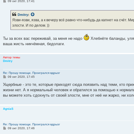
С
09 окт 2020, 17:41
о
о
б
Dmitry
:
щ
е
Язви-язви, язва, а к вечеру всё равно что-нибудь да капнет на счёт. 
н
злости. И по делом. ))
и
е
Ты за всех вас переживай, за меня не надо
Хлебнёте баланды, уляг
ваша жисть никчёмная, бедолаги.
Автор темы
Dmitry
Re: Прошу помощи. Проигрался вдрызг
С
09 окт 2020, 17:45
о
о
Ущербные - это те, которые приходят сюда поязвить над теми, кто пр
б
жизни нет. А я нормальный человек и обратился за помощью к нормал
щ
е
вы можете хоть сдохнуть от своей злости, мне от неё ни жарко, ни холо
н
и
е
AgniaS
Re: Прошу помощи. Проигрался вдрызг
С
09 окт 2020, 17:46
о