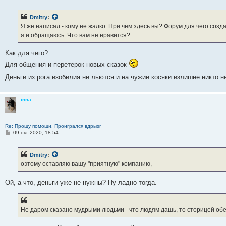
о
б
Dmitry
:
щ
е
Я же написал - кому не жалко. При чём здесь вы? Форум для чего со
н
я и обращаюсь. Что вам не нравится?
и
е
Как для чего?
Для общения и перетерок новых сказок
Деньги из рога изобилия не льются и на чужие косяки излишне никто не
inna
Re: Прошу помощи. Проигрался вдрызг
С
09 окт 2020, 18:54
о
о
б
Dmitry
:
щ
е
оэтому оставляю вашу "приятную" компанию,
н
и
е
Ой, а что, деньги уже не нужны? Ну ладно тогда.
Не даром сказано мудрыми людьми - что людям дашь, то сторицей об