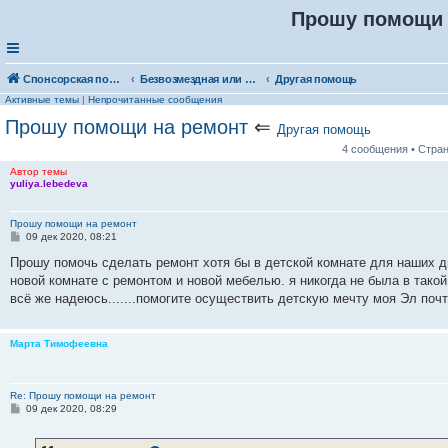
Прошу помощи 
Спонсорская помощь. Выберите рубрику для объявления
Безвозмездная или условно-безвозмездная помощь
Другая помощь
Активные темы
|
Непрочитанные сообщения
Прошу помощи на ремонт
⇐
Другая помощь
4 сообщения • Стра
Автор темы
yuliya.lebedeva
Прошу помощи на ремонт
С
09 дек 2020, 08:21
о
о
Прошу помочь сделать ремонт хотя бы в детской комнате для наших дв
б
новой комнате с ремонтом и новой мебелью. я никогда не была в такой
щ
е
всё же надеюсь.......помогите осуществить детскую мечту моя Эл поч
н
и
е
Марта Тимофеевна
Re: Прошу помощи на ремонт
С
09 дек 2020, 08:29
о
о
б