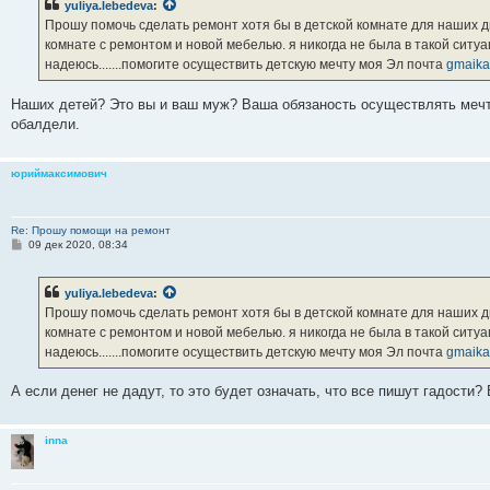
yuliya.lebedeva
:
щ
е
Прошу помочь сделать ремонт хотя бы в детской комнате для наших дв
н
комнате с ремонтом и новой мебелью. я никогда не была в такой ситуа
и
е
надеюсь.......помогите осуществить детскую мечту моя Эл почта
gmaika
Наших детей? Это вы и ваш муж? Ваша обязаность осуществлять мечт
обалдели.
юриймаксимович
Re: Прошу помощи на ремонт
С
09 дек 2020, 08:34
о
о
б
yuliya.lebedeva
:
щ
е
Прошу помочь сделать ремонт хотя бы в детской комнате для наших дв
н
комнате с ремонтом и новой мебелью. я никогда не была в такой ситуа
и
е
надеюсь.......помогите осуществить детскую мечту моя Эл почта
gmaika
А если денег не дадут, то это будет означать, что все пишут гадости?
inna