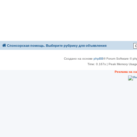
Спонсорская помощь. Выберите рубрику для объявления
Создано на основе
phpBB
® Forum Software © ph
Time: 0.167s
| Peak Memory Usage
Реклама на с