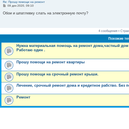
Re: Прошу помощи на ремонт
С
09 дек 2020, 09:10
о
о
Обои и шпатлевку слать на электронную почту?
б
щ
е
н
и
4 сообщения • Стра
е
Похожие т
Нужна материальная помощь на ремонт дома,частный дом 
Работаю один .
Прошу помощи на ремонт квартиры
Прошу помощи на срочный ремонт крыши.
Лечение, срочный ремонт дома и кредитное рабство. Без 
Ремонт