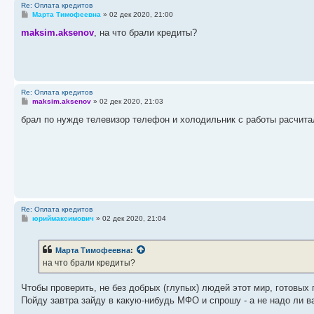
Re: Оплата кредитов
С
Марта Тимофеевна
»
02 дек 2020, 21:00
о
о
maksim.aksenov
, на что брали кредиты?
б
щ
е
н
и
е
Re: Оплата кредитов
С
maksim.aksenov
»
02 дек 2020, 21:03
о
о
брал по нужде телевизор телефон и холодильник с работы расчита
б
щ
е
н
и
е
Re: Оплата кредитов
С
юриймаксимович
»
02 дек 2020, 21:04
о
о
б
Марта Тимофеевна
:
щ
е
на что брали кредиты?
н
и
е
Чтобы проверить, не без добрых (глупых) людей этот мир, готовых 
Пойду завтра зайду в какую-нибудь МФО и спрошу - а не надо ли ва