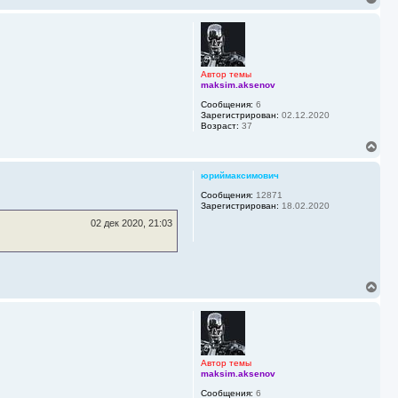
а
е
л
р
у
н
у
т
ь
Автор темы
с
maksim.aksenov
я
Сообщения:
6
к
Зарегистрирован:
02.12.2020
н
Возраст:
37
а
В
ч
е
а
р
л
юриймаксимович
н
у
у
Сообщения:
12871
Зарегистрирован:
18.02.2020
т
ь
02 дек 2020, 21:03
с
я
к
н
а
В
ч
е
а
р
л
н
у
у
т
ь
Автор темы
с
maksim.aksenov
я
Сообщения:
6
к