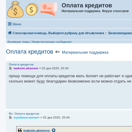
Оплата кредитов
Материальная поддержка. Форум спонсоров
Меню
Спонсорская помощь. Выберите рубрику для объявления
Безвозмездная
Активные темы
|
Непрочитанные сообщения
Оплата кредитов
⇐
Материальная поддержка
Оплата кредитов
С
maksim.aksenov
»
02 дек 2020, 20:34
о
о
прошу помощи для оплаты кредитов мать болеет не работает я один
б
сколько может буду благодарен безвозмезно если можно отдать не
щ
е
н
и
е
Re: Оплата кредитов
С
юриймаксимович
»
02 дек 2020, 20:44
о
о
б
maksim.aksenov
:
щ