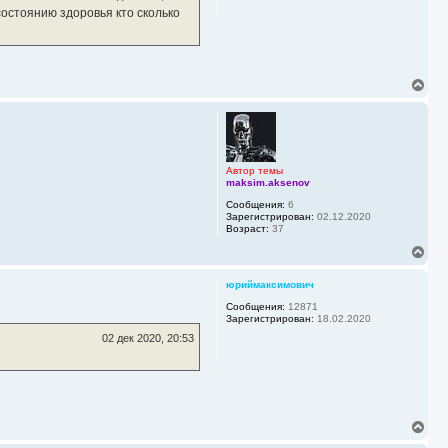
с
состоянию здоровья кто сколько
я
к
н
а
ч
В
а
е
л
р
у
н
у
т
ь
Автор темы
с
maksim.aksenov
я
Сообщения:
6
к
Зарегистрирован:
02.12.2020
н
Возраст:
37
а
В
ч
е
а
р
л
юриймаксимович
н
у
у
Сообщения:
12871
Зарегистрирован:
18.02.2020
т
ь
02 дек 2020, 20:53
с
я
к
н
а
ч
В
а
е
л