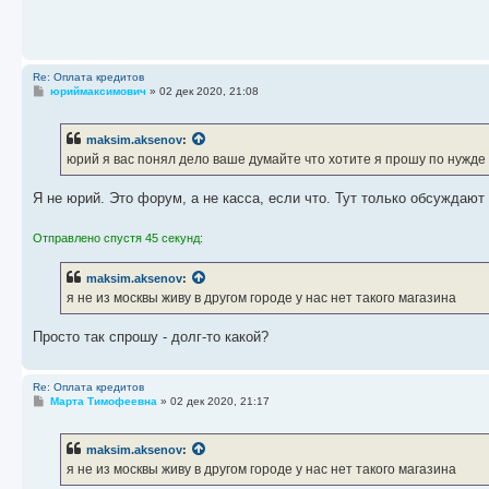
е
Re: Оплата кредитов
С
юриймаксимович
»
02 дек 2020, 21:08
о
о
б
maksim.aksenov
:
щ
е
юрий я вас понял дело ваше думайте что хотите я прошу по нужде 
н
и
е
Я не юрий. Это форум, а не касса, если что. Тут только обсуждают
Отправлено спустя 45 секунд:
maksim.aksenov
:
я не из москвы живу в другом городе у нас нет такого магазина
Просто так спрошу - долг-то какой?
Re: Оплата кредитов
С
Марта Тимофеевна
»
02 дек 2020, 21:17
о
о
б
maksim.aksenov
:
щ
е
я не из москвы живу в другом городе у нас нет такого магазина
н