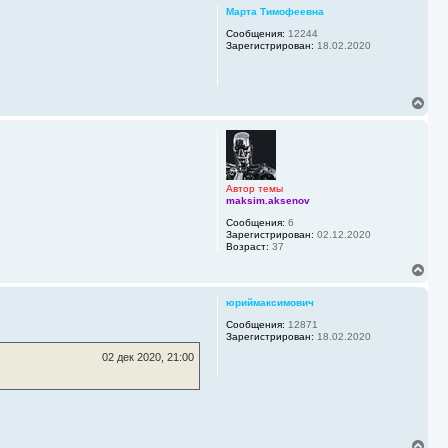
р
у
Марта Тимофеевна
н
у
Сообщения:
12244
Зарегистрирован:
18.02.2020
т
ь
с
я
В
к
е
н
р
а
н
ч
у
а
т
л
ь
у
Автор темы
с
maksim.aksenov
я
Сообщения:
6
к
Зарегистрирован:
02.12.2020
н
Возраст:
37
а
В
ч
е
а
р
л
юриймаксимович
н
у
у
Сообщения:
12871
Зарегистрирован:
18.02.2020
т
ь
02 дек 2020, 21:00
с
я
к
н
а
ч
В