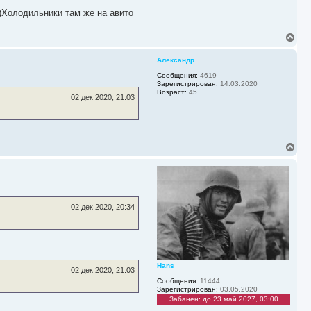
к
н
.)Холодильники там же на авито
а
ч
В
а
е
л
р
у
Александр
н
у
Сообщения:
4619
Зарегистрирован:
14.03.2020
т
Возраст:
45
ь
02 дек 2020, 21:03
с
я
к
н
а
В
ч
е
а
р
л
н
у
у
т
ь
02 дек 2020, 20:34
с
я
к
н
а
ч
Hans
02 дек 2020, 21:03
а
Сообщения:
11444
л
Зарегистрирован:
03.05.2020
у
Забанен: до 23 май 2027, 03:00