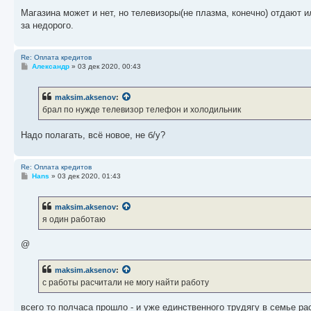
и
е
Магазина может и нет, но телевизоры(не плазма, конечно) отдают и
за недорого.
Re: Оплата кредитов
С
Александр
»
03 дек 2020, 00:43
о
о
б
maksim.aksenov
:
щ
е
брал по нужде телевизор телефон и холодильник
н
и
е
Надо полагать, всё новое, не б/у?
Re: Оплата кредитов
С
Hans
»
03 дек 2020, 01:43
о
о
б
maksim.aksenov
:
щ
е
я один работаю
н
и
е
@
maksim.aksenov
:
с работы расчитали не могу найти работу
всего то полчаса прошло - и уже единственного трудягу в семье ра