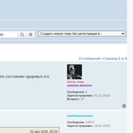
Поиск
Расширенный поиск
14 сообщений • Страница
1
из
1
 по состоянию здоровья кто
Автор темы
maksim.aksenov
Сообщения:
6
Зарегистрирован:
02.12.2020
Возраст:
37
В
е
р
юриймаксимович
н
у
Сообщения:
12871
Зарегистрирован:
18.02.2020
т
ь
02 дек 2020, 20:34