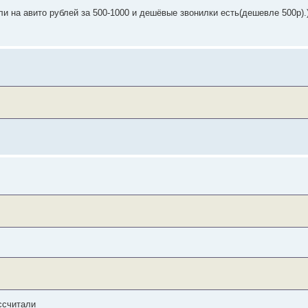
ли на авито рублей за 500-1000 и дешёвые звонилки есть(дешевле 500р)
ссчитали