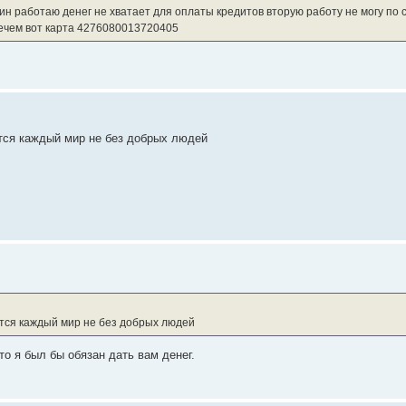
н работаю денег не хватает для оплаты кредитов вторую работу не могу по 
нечем вот карта 4276080013720405
тся каждый мир не без добрых людей
атся каждый мир не без добрых людей
то я был бы обязан дать вам денег.