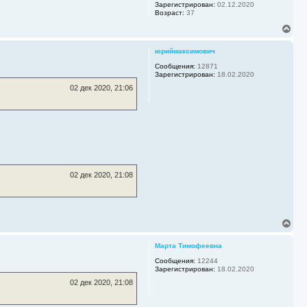
Зарегистрирован:
02.12.2020
н
Возраст:
37
а
В
ч
е
а
р
л
юриймаксимович
н
у
у
Сообщения:
12871
Зарегистрирован:
18.02.2020
т
ь
02 дек 2020, 21:06
с
я
к
н
а
ч
а
л
у
02 дек 2020, 21:08
В
е
р
Марта Тимофеевна
н
у
Сообщения:
12244
Зарегистрирован:
18.02.2020
т
ь
02 дек 2020, 21:08
с
я