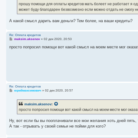
е
прошу помощи для оплаты кредитов мать болеет не работает я оди
н
может буду благодарен безвозмезно если можно отдать не смогу 
и
е
А какой смысл дарить вам деньги? Тем более, на ваши кредиты?
Re: Оплата кредитов
С
maksim.aksenov
»
02 дек 2020, 20:53
о
о
просто попросил помощи вот какой смысл на моем месте мог оказа
б
щ
е
н
и
е
Re: Оплата кредитов
С
юриймаксимович
»
02 дек 2020, 20:57
о
о
б
maksim.aksenov
:
щ
е
просто попросил помощи вот какой смысл на моем месте мог оказ
н
и
е
Ну, вот если бы вы пооплачивали все мои желания хоть дней пять, 
А так - отрывать у своей семьи не пойми для кого?