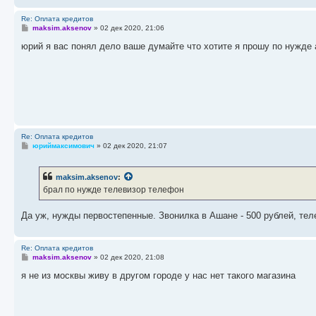
Re: Оплата кредитов
С
maksim.aksenov
»
02 дек 2020, 21:06
о
о
юрий я вас понял дело ваше думайте что хотите я прошу по нужде а
б
щ
е
н
и
е
Re: Оплата кредитов
С
юриймаксимович
»
02 дек 2020, 21:07
о
о
б
maksim.aksenov
:
щ
е
брал по нужде телевизор телефон
н
и
е
Да уж, нужды первостепенные. Звонилка в Ашане - 500 рублей, те
Re: Оплата кредитов
С
maksim.aksenov
»
02 дек 2020, 21:08
о
о
я не из москвы живу в другом городе у нас нет такого магазина
б
щ
е
н
и