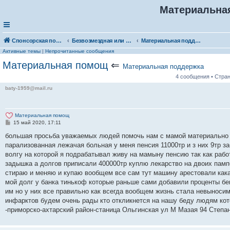
Материальна
Спонсорская помощь. Выберите рубрику для объявления
Безвозмездная или условно-безвозмездная помощь
Материальная поддержка
Активные темы
|
Непрочитанные сообщения
Материальная помощ
⇐
Материальная поддержка
4 сообщения • Стра
baty-1959@mail.ru
Материальная помощ
С
15 май 2020, 17:11
о
о
большая просьба уважаемых людей помочь нам с мамой материально м
б
парализованная лежачая больная у меня пенсия 11000тр и з них 9тр з
щ
е
волгу на которой я подрабатывал живу на мамыну пенсию так как рабо
н
задышка а долгов приписали 400000тр куплю лекарство на двоих памп
и
е
стираю и меняю и купаю вообщем все сам тут машину арестовали как
мой долг у банка тинькоф которые раньше сами добавили проценты беш
им но у них все правильно как всегда вообщем жизнь стала невыноси
инфарктов будем очень рады кто откликнется на нашу беду людям кот
-приморско-ахтарский район-станица Ольгинская ул М Мазая 94 Степа