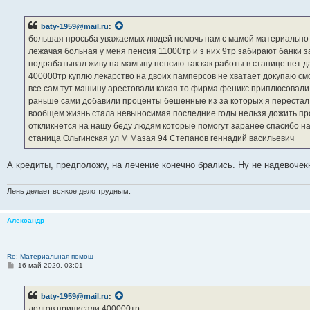
о
о
б
baty-1959@mail.ru
:
щ
е
большая просьба уважаемых людей помочь нам с мамой материально м
н
лежачая больная у меня пенсия 11000тр и з них 9тр забирают банки з
и
е
подрабатывал живу на мамыну пенсию так как работы в станице нет д
400000тр куплю лекарство на двоих памперсов не хватает докупаю см
все сам тут машину арестовали какая то фирма феникс приплюсовали 
раньше сами добавили проценты бешенные из за которых я перестал им
вообщем жизнь стала невыносимая последние годы нельзя дожить про
откликнется на нашу беду людям которые помогут заранее спасибо на
станица Ольгинская ул М Мазая 94 Степанов геннадий васильевич
А кредиты, предположу, на лечение конечно брались. Ну не надевоч
Лень делает всякое дело трудным.
Александр
Re: Материальная помощ
С
16 май 2020, 03:01
о
о
б
baty-1959@mail.ru
:
щ
е
долгов приписали 400000тр