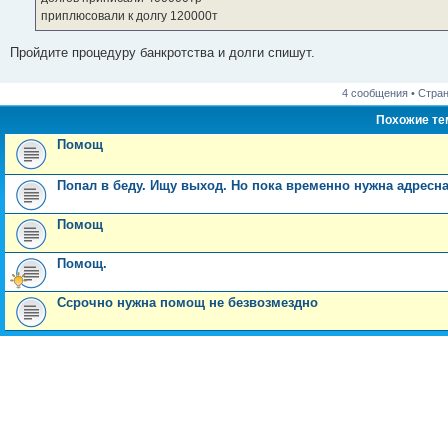
н
приплюсовали к долгу 120000т
и
е
Пройдите процедуру банкротства и долги спишут.
4 сообщения • Стра
Похожие т
Помощ
Попал в беду. Ищу выход. Но пока временно нужна адресн
Помощ
Помощ.
Ссрочно нужна помощ не безвозмездно