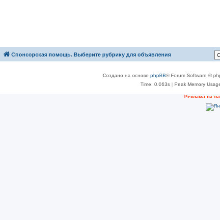
Спонсорская помощь. Выберите рубрику для объявления
Создано на основе
phpBB
® Forum Software © ph
Time: 0.063s
| Peak Memory Usage
Реклама на с