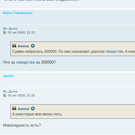
Марта Тимофеевна
Re: Долги
С
02 окт 2020, 21:13
о
о
б
Анюта
:
щ
е
Сумма набралась 300000. По омс назначают дорогие
лекарства
. А не
н
и
е
Что за
лекарства
за 300000?
AgniaS
Re: Долги
С
02 окт 2020, 21:25
о
о
б
Анюта
:
щ
е
А некоторые всю жизнь пить.
н
и
е
Инвалидность есть?