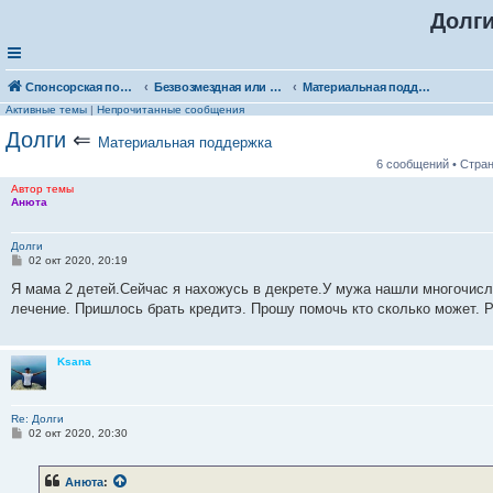
Долг
Спонсорская помощь. Выберите рубрику для объявления
Безвозмездная или условно-безвозмездная помощь
Материальная поддержка
Активные темы
|
Непрочитанные сообщения
Долги
⇐
Материальная поддержка
6 сообщений • Стра
Автор темы
Анюта
Долги
С
02 окт 2020, 20:19
о
о
Я мама 2 детей.Сейчас я нахожусь в декрете.У мужа нашли многочисл
б
лечение. Пришлось брать кредитэ. Прошу помочь кто сколько может.
щ
е
н
и
Ksana
е
Re: Долги
С
02 окт 2020, 20:30
о
о
б
Анюта
:
щ