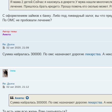
е
Я мама 2 детей.Сейчас я нахожусь в декрете.У мужа нашли многочисл
н
лечение. Пришлось брать кредитэ. Прошу помочь кто сколько может.
и
е
С оформлением займов к банку. Либо под ликвидный залог, вы что пр
По ОМС не пробовали лечение?
Автор темы
Анюта
Re: Долги
С
02 окт 2020, 21:09
о
о
Сумма набралась 300000. По омс назначают дорогие
лекарства
. А нек
б
щ
е
н
и
inna
е
Re: Долги
С
02 окт 2020, 21:12
о
о
б
Анюта
:
щ
е
Сумма набралась 300000. По омс назначают дорогие
лекарства
. А не
н
и
е
То есть нам всю жизнь Вам скидываться?