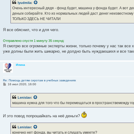
lyudmila
:
Очень интересный дядя - фонд будет, машина у фонда будет. А вот де
деньги собирайте. Кто из нормальных людей даст денег неизвестном
ТОЛЬКО ЗДЕСЬ НЕ ЧИТАЛИ
Я все обяснил, что и для чего.
Отправлено спустя 1 минуту 35 секунд:
Я смотрю все огромные эксперты жизни, только почему у нас так все 
уже долны были жить шикарно, не долдно быть нуждаюшихя и все такое
Илина
Re: Помощь детям сиротам в учебных заведениях
С
16 июл 2020, 16:00
о
о
б
Lenislav
:
щ
е
машина нужна для того что бы перемещаться в пространствемежду г
н
и
е
И это повод попрошайкать на неё деньги?
Lenislav
:
конечно нет фонда, вы читать и слушать умеете?