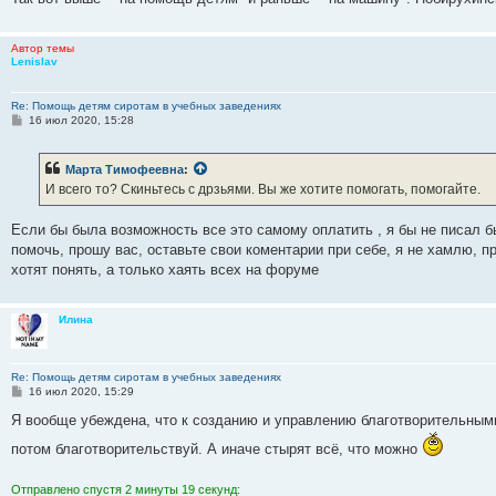
Автор темы
Lenislav
Re: Помощь детям сиротам в учебных заведениях
С
16 июл 2020, 15:28
о
о
б
Марта Тимофеевна
:
щ
е
И всего то? Скиньтесь с дрзьями. Вы же хотите помогать, помогайте.
н
и
е
Если бы была возможность все это самому оплатить , я бы не писал б
помочь, прошу вас, оставьте свои коментарии при себе, я не хамлю, п
хотят понять, а только хаять всех на форуме
Илина
Re: Помощь детям сиротам в учебных заведениях
С
16 июл 2020, 15:29
о
о
Я вообще убеждена, что к созданию и управлению благотворительным
б
щ
потом благотворительствуй. А иначе стырят всё, что можно
е
н
и
Отправлено спустя 2 минуты 19 секунд: