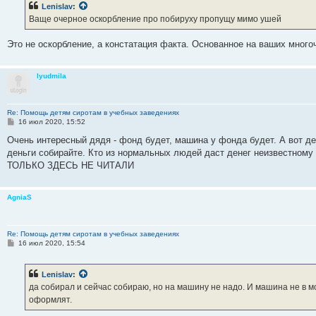
Lenislav
:
щ
е
Ваще очерное оскорбление про побируху пропущу мимо ушей
н
и
е
Это не оскорбление, а констатация факта. Основанное на ваших много
lyudmila
Re: Помощь детям сиротам в учебных заведениях
С
16 июл 2020, 15:52
о
о
Очень интересный дядя - фонд будет, машина у фонда будет. А вот де
б
деньги собирайте. Кто из нормальных людей даст денег неизвестном
щ
е
ТОЛЬКО ЗДЕСЬ НЕ ЧИТАЛИ
н
и
е
AgniaS
Re: Помощь детям сиротам в учебных заведениях
С
16 июл 2020, 15:54
о
о
б
Lenislav
:
щ
е
да собирал и сейчас собираю, но на машину не надо. И машина не в м
н
оформлят.
и
е