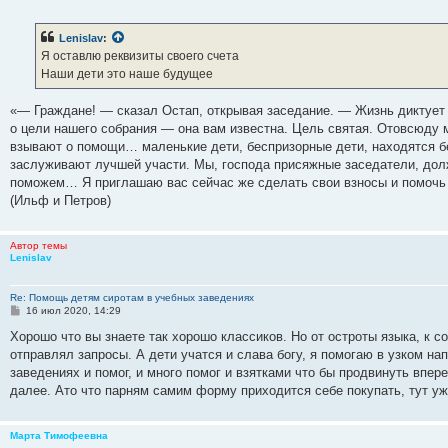
о
о
б
Lenislav
:
щ
е
Я оставлю реквизиты своего счета
н
Наши дети это наше будущее
и
е
«— Граждане! — сказал Остап, открывая заседание. — Жизнь диктует с
о цели нашего собрания — она вам известна. Цель святая. Отовсюду
взывают о помощи… маленькие дети, беспризорные дети, находятся б
заслуживают лучшей участи. Мы, господа присяжные заседатели, дол
поможем… Я приглашаю вас сейчас же сделать свои взносы и помочь 
(Ильф и Петров)
Автор темы
Lenislav
Re: Помощь детям сиротам в учебных заведениях
С
16 июл 2020, 14:29
о
о
Хорошо что вы знаете так хорошо классиков. Но от остроты языка, к с
б
отправлял запросы. А дети учатся и слава богу, я помогаю в узком на
щ
е
заведениях и помог, и много помог и взятками что бы продвинуть впер
н
далее. Ато что парням самим форму приходится себе покупать, тут уж
и
е
Марта Тимофеевна