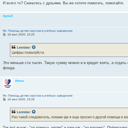
И всего то? Скиньтесь с дрзьями. Вы же хотите помогать, помогайте.
AgniaS
Re: Помощь детям сиротам в учебных заведениях
С
16 июл 2020, 15:25
о
о
б
Lenislav
:
щ
е
Цифры пожалуйста.
н
и
е
Это меньше ста тысяч. Такую сумму можно и в кредит взять, а отдать 
фонда.
Илина
Re: Помощь детям сиротам в учебных заведениях
С
16 июл 2020, 15:26
о
о
б
Lenislav
:
щ
е
Раз такой следователь, покажи где я еще просил о другой помощи и ко
н
и
е
Так вот выше - "на помощь детям" и раньше - "на машину". Побирухинс