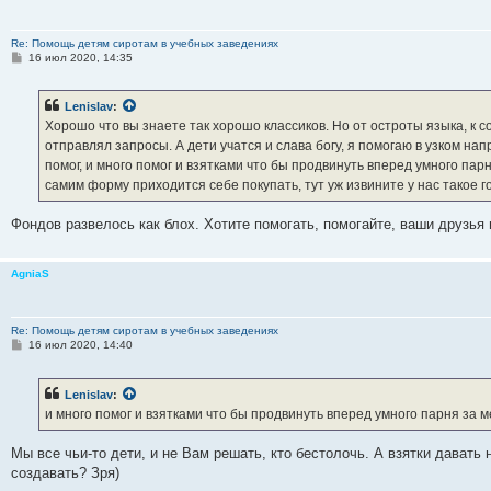
Re: Помощь детям сиротам в учебных заведениях
С
16 июл 2020, 14:35
о
о
б
Lenislav
:
щ
е
Хорошо что вы знаете так хорошо классиков. Но от остроты языка, к с
н
отправлял запросы. А дети учатся и слава богу, я помогаю в узком на
и
е
помог, и много помог и взятками что бы продвинуть вперед умного парн
самим форму приходится себе покупать, тут уж извините у нас такое 
Фондов развелось как блох. Хотите помогать, помогайте, ваши друзья
AgniaS
Re: Помощь детям сиротам в учебных заведениях
С
16 июл 2020, 14:40
о
о
б
Lenislav
:
щ
е
и много помог и взятками что бы продвинуть вперед умного парня за м
н
и
е
Мы все чьи-то дети, и не Вам решать, кто бестолочь. А взятки давать
создавать? Зря)