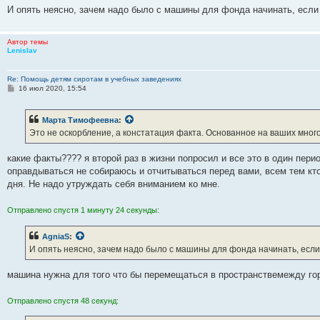
И опять неясно, зачем надо было с машины для фонда начинать, если 
Автор темы
Lenislav
Re: Помощь детям сиротам в учебных заведениях
С
16 июл 2020, 15:54
о
о
б
Марта Тимофеевна
:
щ
е
Это не оскорбление, а констатация факта. Основанное на ваших мног
н
и
е
какие факты???? я второй раз в жизни попросил и все это в один пери
оправдываться не собираюсь и отчитываться перед вами, всем тем кто
дня. Не надо утруждать себя вниманием ко мне.
Отправлено спустя 1 минуту 24 секунды:
AgniaS
:
И опять неясно, зачем надо было с машины для фонда начинать, если 
машина нужна для того что бы перемещаться в пространствемежду г
Отправлено спустя 48 секунд: