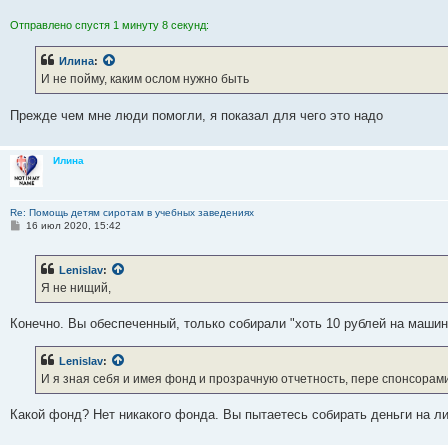
Отправлено спустя 1 минуту 8 секунд:
Илина
:
И не пойму, каким ослом нужно быть
Прежде чем мне люди помогли, я показал для чего это надо
Илина
Re: Помощь детям сиротам в учебных заведениях
С
16 июл 2020, 15:42
о
о
б
Lenislav
:
щ
е
Я не нищий,
н
и
е
Конечно. Вы обеспеченный, только собирали "хоть 10 рублей на машин
Lenislav
:
И я зная себя и имея фонд и прозрачную отчетность, пере спонсорами
Какой фонд? Нет никакого фонда. Вы пытаетесь собирать деньги на ли