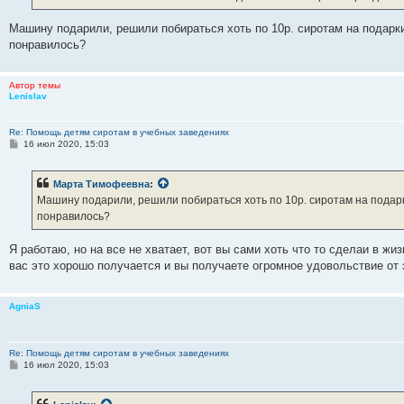
е
Машину подарили, решили побираться хоть по 10р. сиротам на подарк
понравилось?
Автор темы
Lenislav
Re: Помощь детям сиротам в учебных заведениях
С
16 июл 2020, 15:03
о
о
б
Марта Тимофеевна
:
щ
е
Машину подарили, решили побираться хоть по 10р. сиротам на подар
н
понравилось?
и
е
Я работаю, но на все не хватает, вот вы сами хоть что то сделаи в жи
вас это хорошо получается и вы получаете огромное удовольствие от 
AgniaS
Re: Помощь детям сиротам в учебных заведениях
С
16 июл 2020, 15:03
о
о
б