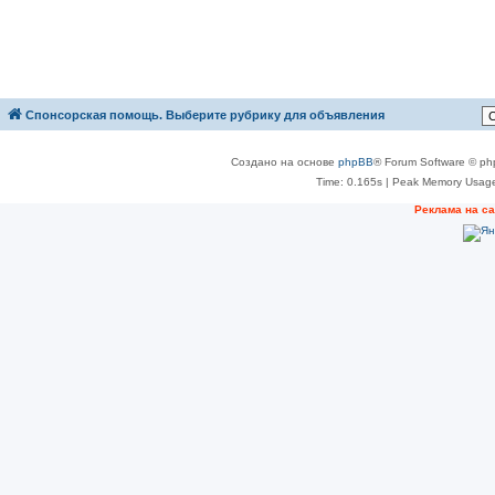
Спонсорская помощь. Выберите рубрику для объявления
Создано на основе
phpBB
® Forum Software © ph
Time: 0.165s
| Peak Memory Usage
Реклама на с