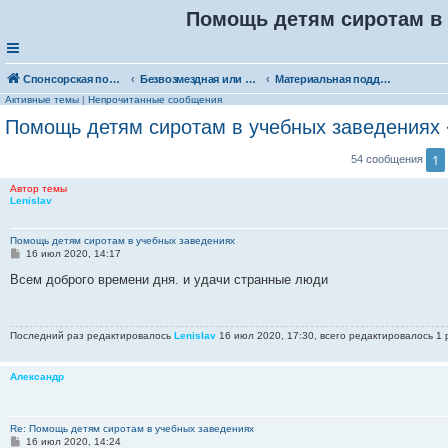
Помощь детям сиротам в
Спонсорская помощь. Выберите рубрику для объявления
Безвозмездная или условно-безвозмездная помощь
Материальная поддержка
Активные темы
|
Непрочитанные сообщения
Помощь детям сиротам в учебных заведениях
1
54 сообщения
Автор темы
Lenislav
Помощь детям сиротам в учебных заведениях
С
16 июл 2020, 14:17
о
о
Всем доброго времени дня. и удачи странные люди
б
щ
е
н
Последний раз редактировалось
Lenislav
16 июл 2020, 17:30, всего редактировалось 1 
и
е
Александр
Re: Помощь детям сиротам в учебных заведениях
С
16 июл 2020, 14:24