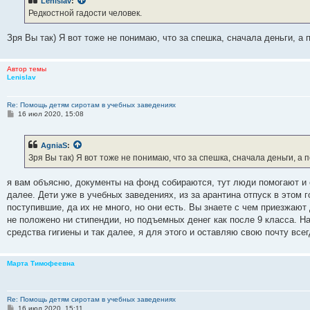
Lenislav
:
щ
е
Редкостной гадости человек.
н
и
е
Зря Вы так) Я вот тоже не понимаю, что за спешка, сначала деньги, 
Автор темы
Lenislav
Re: Помощь детям сиротам в учебных заведениях
С
16 июл 2020, 15:08
о
о
б
AgniaS
:
щ
е
Зря Вы так) Я вот тоже не понимаю, что за спешка, сначала деньги, 
н
и
е
я вам объясню, документы на фонд собираются, тут люди помогают и 
далее. Дети уже в учебных заведениях, из за арантина отпуск в этом 
поступившие, да их не много, но они есть. Вы знаете с чем приезжают д
не положено ни стипендии, но подъемных денег как после 9 класса. 
средства гигиены и так далее, я для этого и оставляю свою почту всег
Марта Тимофеевна
Re: Помощь детям сиротам в учебных заведениях
С
16 июл 2020, 15:11