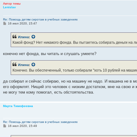
Автор темы
Lenislav
Re: Помощь детям сиротам в учебных заведениях
С
16 июл 2020, 15:47
о
о
б
Илина
:
щ
е
Какой фонд? Нет никакого фонда. Вы пытаетесь собирать деньги на ли
н
и
е
конечно нет фонда, вы читать и слушать умеете?
Илина
:
Конечно. Вы обеспеченный, только собирали "хоть 10 рублей на машин
да собирал и сейчас собираю, но на машину не надо. И машина не в м
его оформлят. Нищий это человек с низким достатком, мне на свою и ж
не могу тем кому помогал, есть обстоятельства.
Марта Тимофеевна
Re: Помощь детям сиротам в учебных заведениях
С
16 июл 2020, 15:49
о
о
б