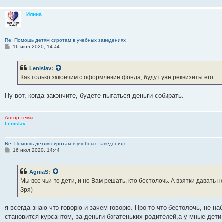
Илина
Re: Помощь детям сиротам в учебных заведениях
С
16 июл 2020, 14:44
о
о
б
Lenislav
:
щ
е
Как только закончим с оформление фонда, будут уже реквизиты его.
н
и
е
Ну вот, когда закончите, будете пытаться деньги собирать.
Автор темы
Lenislav
Re: Помощь детям сиротам в учебных заведениях
С
16 июл 2020, 14:44
о
о
б
AgniaS
:
щ
е
Мы все чьи-то дети, и не Вам решать, кто бестолочь. А взятки давать
н
Зря)
и
е
я всегда знаю что говорю и зачем говорю. Про то что бестолочь, не на
становится курсантом, за деньги богатеньких родителей,а у мные дет