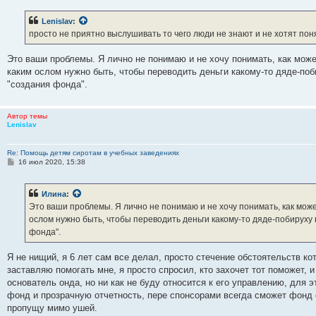
е
Lenislav
:
просто не приятно выслушивать то чего люди не знают и не хотят поня
Это ваши проблемы. Я лично не понимаю и не хочу понимать, как може
каким ослом нужно быть, чтобы переводить деньги какому-то дяде-поби
"создания фонда".
Автор темы
Lenislav
Re: Помощь детям сиротам в учебных заведениях
С
16 июл 2020, 15:38
о
о
б
Илина
:
щ
е
Это ваши проблемы. Я лично не понимаю и не хочу понимать, как може
н
ослом нужно быть, чтобы переводить деньги какому-то дяде-побируху н
и
е
фонда".
Я не нищий, я 6 лет сам все делал, просто стечение обстоятельств ко
заставляю помогать мне, я просто спросил, кто захочет тот поможет, и
основатель онда, но ни как не буду относится к его управлению, для э
фонд и прозрачную отчетность, пере спонсорами всегда сможет фонд 
пропущу мимо ушей.