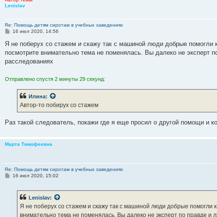
Lenislav
Re: Помощь детям сиротам в учебных заведениях
С
16 июл 2020, 14:56
о
о
Я не поберух со стажем и скажу так с машиной люди добрые помогли 
б
посмотрите внимательно тема не поменялась. Вы далеко не эксперт по
щ
е
расследованиях
н
и
е
Отправлено спустя 2 минуты 29 секунд:
Илина
:
Автор-то побирух со стажем
Раз такой следователь, покажи где я еще просил о другой помощи и ко
Марта Тимофеевна
Re: Помощь детям сиротам в учебных заведениях
С
16 июл 2020, 15:02
о
о
б
Lenislav
:
щ
е
Я не поберух со стажем и скажу так с машиной люди добрые помогли 
н
внимательно тема не поменялась. Вы далеко не эксперт по правде и 
и