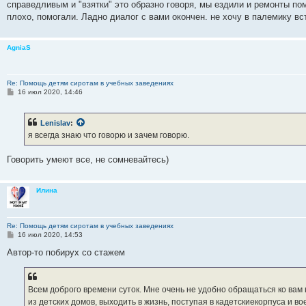
справедливым и "взятки" это образно говоря, мы ездили и ремонты п
плохо, помогали. Ладно диалог с вами окончен. не хочу в палемику вс
AgniaS
Re: Помощь детям сиротам в учебных заведениях
С
16 июл 2020, 14:46
о
о
б
Lenislav
:
щ
е
я всегда знаю что говорю и зачем говорю.
н
и
е
Говорить умеют все, не сомневайтесь)
Илина
Re: Помощь детям сиротам в учебных заведениях
С
16 июл 2020, 14:53
о
о
Автор-то побирух со стажем
б
щ
е
н
Всем доброго времени суток. Мне очень не удобно обращаться ко вам 
и
е
из детских домов, выходить в жизнь, поступая в кадетскиекорпуса и 