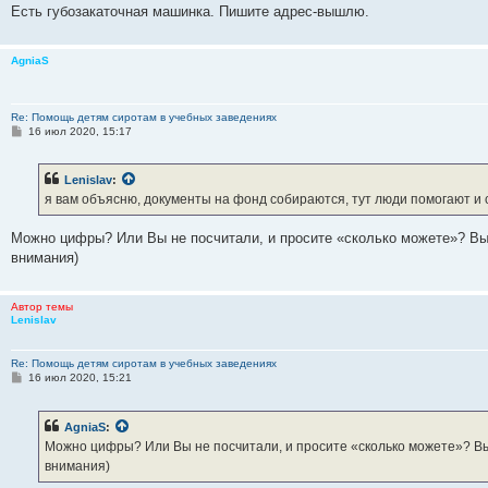
Есть губозакаточная машинка. Пишите адрес-вышлю.
AgniaS
Re: Помощь детям сиротам в учебных заведениях
С
16 июл 2020, 15:17
о
о
б
Lenislav
:
щ
е
я вам объясню, документы на фонд собираются, тут люди помогают и с
н
и
е
Можно цифры? Или Вы не посчитали, и просите «сколько можете»? Вы 
внимания)
Автор темы
Lenislav
Re: Помощь детям сиротам в учебных заведениях
С
16 июл 2020, 15:21
о
о
б
AgniaS
:
щ
е
Можно цифры? Или Вы не посчитали, и просите «сколько можете»? Вы
н
внимания)
и
е