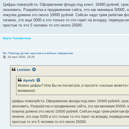
Цифры пожалуйста. Оформление фонда под ключ: 16400 рублей, срок 
экономить. Разработка и продвижение сайта, это как минимум 50000, 
покупка домена это около 10000 рублей. Сейсач надо трем ребятам фор
гигиене, это еще 5000 и это только то что горит на вскидку, первкур
простые то это 5 человек то это около 25000
Марта Тимофеевна
Re: Помощь детям сиротам в учебных заведениях
С
16 июл 2020, 15:25
о
о
б
Lenislav
:
щ
е
н
AgniaS
:
и
е
Можно цифры? Или Вы не посчитали, и просите «сколько можете»?
внимания)
Цифры пожалуйста. Оформление фонда под ключ: 16400 рублей, срок м
экономить. Разработка и продвижение сайта, это как минимум 50000, 
покупка домена это около 10000 рублей. Сейсач надо трем ребятам фор
гигиене, это еще 5000 и это только то что горит на вскидку, первкурс
простые то это 5 человек то это около 25000