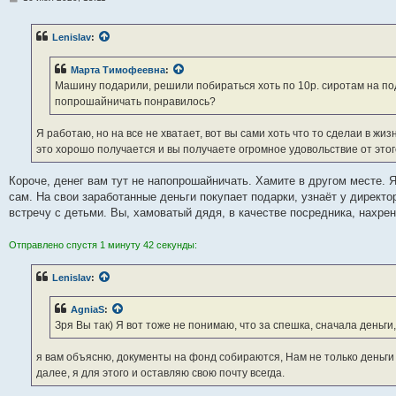
о
о
б
Lenislav
:
щ
е
н
Марта Тимофеевна
:
и
е
Машину подарили, решили побираться хоть по 10р. сиротам на по
попрошайничать понравилось?
Я работаю, но на все не хватает, вот вы сами хоть что то сделаи в жизн
это хорошо получается и вы получаете огромное удовольствие от этог
Короче, денег вам тут не напопрошайничать. Хамите в другом месте. 
сам. На свои заработанные деньги покупает подарки, узнаёт у директ
встречу с детьми. Вы, хамоватый дядя, в качестве посредника, нахрен
Отправлено спустя 1 минуту 42 секунды:
Lenislav
:
AgniaS
:
Зря Вы так) Я вот тоже не понимаю, что за спешка, сначала деньг
я вам объясню, документы на фонд собираются, Нам не только деньги
далее, я для этого и оставляю свою почту всегда.