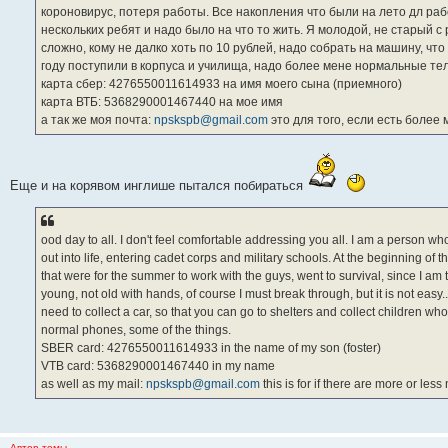
короновирус, потеря работы. Все накопления что были на лето дл раб
нескольких ребят и надо было на что то жить. Я молодой, не старый с р
сложно, кому не далко хоть по 10 рублей, надо собрать на машину, чт
году поступили в корпуса и училища, надо более мене нормальные тел
карта сбер: 4276550011614933 на имя моего сына (приемного)
карта ВТБ: 5368290001467440 на мое имя
а так же моя почта:
npskspb@gmail.com
это для того, если есть боле
Еще и на корявом инглише пытался побираться
ood day to all. I don't feel comfortable addressing you all. I am a person w
out into life, entering cadet corps and military schools. At the beginning of t
that were for the summer to work with the guys, went to survival, since I am
young, not old with hands, of course I must break through, but it is not easy... I
need to collect a car, so that you can go to shelters and collect children w
normal phones, some of the things.
SBER card: 4276550011614933 in the name of my son (foster)
VTB card: 5368290001467440 in my name
as well as my mail:
npskspb@gmail.com
this is for if there are more or le
Автор темы