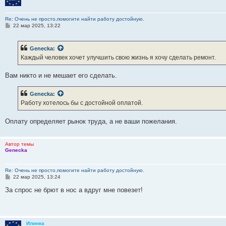
Re: Очень не просто,помогите найти работу достойную.
С
22 мар 2025, 13:22
о
о
б
Genecka
:
щ
е
Каждый человек хочет улучшить свою жизнь я хочу сделать ремонт.
н
и
е
Вам никто и не мешает его сделать.
Genecka
:
Работу хотелось бы с достойной оплатой.
Оплату определяет рынок труда, а не ваши пожелания.
Автор темы
Genecka
Re: Очень не просто,помогите найти работу достойную.
С
22 мар 2025, 13:24
о
о
За спрос не брют в нос а вдруг мне повезет!
б
щ
е
н
и
Илинка
е