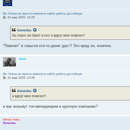
Re: Очень не просто,помогите найти работу достойную.
С
22 мар 2025, 13:25
о
о
б
Genecka
:
щ
е
За спрос не брют в нос а вдруг мне повезет!
н
и
е
"Повезет" в смысле кто-то денег даст? Это вряд ли, конечно.
Hans
Re: Очень не просто,помогите найти работу достойную.
С
22 мар 2025, 13:26
о
о
б
Genecka
:
щ
е
а вдруг мне повезет!
н
и
е
и вас возьмут топ-менеджером в крупную компанию?
Автор темы
Genecka