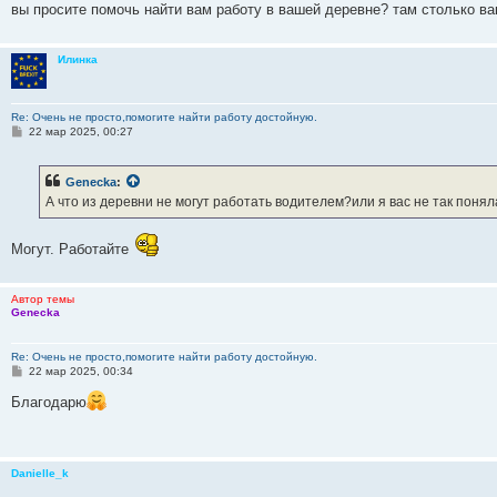
вы просите помочь найти вам работу в вашей деревне? там столько ва
Илинка
Re: Очень не просто,помогите найти работу достойную.
С
22 мар 2025, 00:27
о
о
б
Genecka
:
щ
е
А что из деревни не могут работать водителем?или я вас не так понял
н
и
е
Могут. Работайте
Автор темы
Genecka
Re: Очень не просто,помогите найти работу достойную.
С
22 мар 2025, 00:34
о
о
Благодарю
б
щ
е
н
и
Danielle_k
е