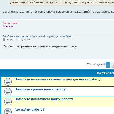
е
Денег легких не бывает, может кто то предложит хорошо оплачиваему
н
и
е
вы упорно молчите на тему своих навыков и пожеланий по зарплате, к
Автор темы
Genecka
Re: Очень не просто,помогите найти работу достойную.
С
22 мар 2025, 13:34
о
о
Рассмотрю разные варианты,и водителем тоже.
б
щ
е
н
и
е
1
67 сообщений
Похожие т
Помогите пожалуйста советом или где найти работу
Помогите срочно найти работу
Помогите пожалуйста найти работу
Где найти работу?