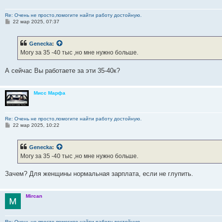
Re: Очень не просто,помогите найти работу достойную.
С
22 мар 2025, 07:37
о
о
б
Genecka
:
щ
е
Могу за 35 -40 тыс ,но мне нужно больше.
н
и
е
А сейчас Вы работаете за эти 35-40к?
Мисс Марфа
Re: Очень не просто,помогите найти работу достойную.
С
22 мар 2025, 10:22
о
о
б
Genecka
:
щ
е
Могу за 35 -40 тыс ,но мне нужно больше.
н
и
е
Зачем? Для женщины нормальная зарплата, если не глупить.
Mircan
Re: Очень не просто,помогите найти работу достойную.