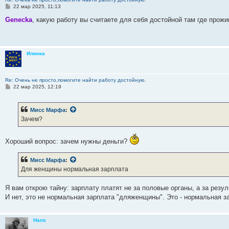
С
22 мар 2025, 11:13
о
о
Genecka
, какую работу вы считаете для себя достойной там где прож
б
щ
е
н
и
Илинка
е
Re: Очень не просто,помогите найти работу достойную.
С
22 мар 2025, 12:19
о
о
б
Мисс Марфа
:
щ
е
Зачем?
н
и
е
Хороший вопрос: зачем нужны деньги?
Мисс Марфа
:
Для женщины нормальная зарплата
Я вам открою тайну: зарплату платят не за половые органы, а за резу
И нет, это не нормальная зарплата "дляженщины". Это - нормальная за
Hans