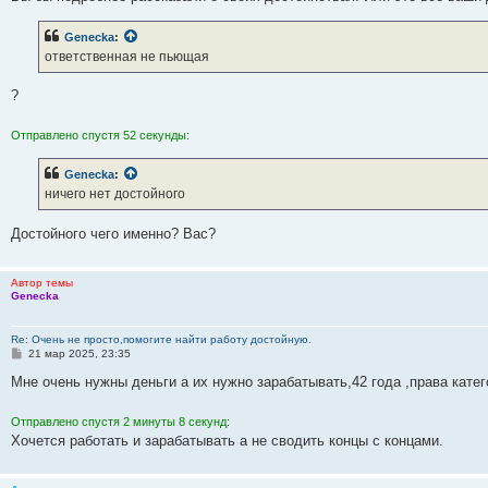
Genecka
:
ответственная не пьющая
?
Отправлено спустя 52 секунды:
Genecka
:
ничего нет достойного
Достойного чего именно? Вас?
Автор темы
Genecka
Re: Очень не просто,помогите найти работу достойную.
С
21 мар 2025, 23:35
о
о
Мне очень нужны деньги а их нужно зарабатывать,42 года ,права кате
б
щ
е
Отправлено спустя 2 минуты 8 секунд:
н
Хочется работать и зарабатывать а не сводить концы с концами.
и
е