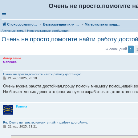
Очень не просто,помогите н
Спонсорская помощь. Выберите рубрику для объявления
Безвозмездная или условно-безвозмездная помощь
Материальная поддержка
Активные темы
|
Непрочитанные сообщения
Очень не просто,помогите найти работу досто
1
67 сообщений
Автор темы
Genecka
Очень не просто,помогите найти работу достойную.
С
21 мар 2025, 23:19
о
о
Очень нужна работа достойная,прошу помочь мне,могу помощницей,во
б
Не бывает легких денег это факт их нужно зарабатывать,ответственна
щ
е
н
и
Илинка
е
Re: Очень не просто,помогите найти работу достойную.
С
21 мар 2025, 23:21
о
о
б