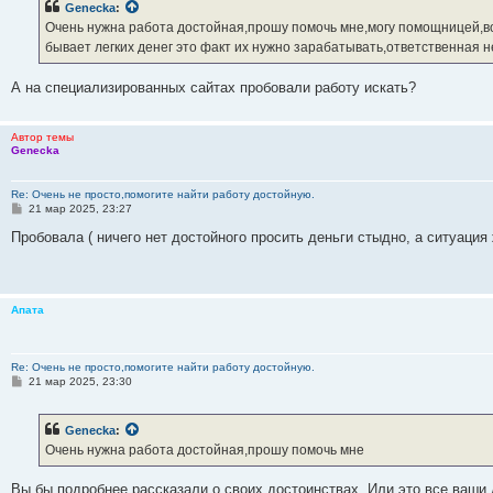
Genecka
:
щ
е
Очень нужна работа достойная,прошу помочь мне,могу помощницей,в
н
бывает легких денег это факт их нужно зарабатывать,ответственная 
и
е
А на специализированных сайтах пробовали работу искать?
Автор темы
Genecka
Re: Очень не просто,помогите найти работу достойную.
С
21 мар 2025, 23:27
о
о
Пробовала ( ничего нет достойного просить деньги стыдно, а ситуация
б
щ
е
н
и
Апата
е
Re: Очень не просто,помогите найти работу достойную.
С
21 мар 2025, 23:30
о
о
б
Genecka
:
щ
е
Очень нужна работа достойная,прошу помочь мне
н
и
е
Вы бы подробнее рассказали о своих достоинствах. Или это все ваши 