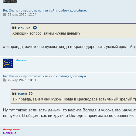
Re: Очень не просто,помогите найти работу достойную.
С
22 мар 2025, 12:54
о
о
б
Илинка
:
щ
е
Хороший вопрос: зачем нужны деньги?
н
и
е
а и правда, зачем они нужны, когда в Краснодаре есть умный зрелы
Илинка
Re: Очень не просто,помогите найти работу достойную.
С
22 мар 2025, 13:01
о
о
б
Hans
:
щ
е
а и правда, зачем они нужны, когда в Краснодаре есть умный зрелый
н
и
е
Ну тут такое: если есть деньги, то нафига Володя и уборка его бабуш
не нужен. В общем, как ни крути, а Володя в проигрыше по сравнению 
Автор темы
Genecka