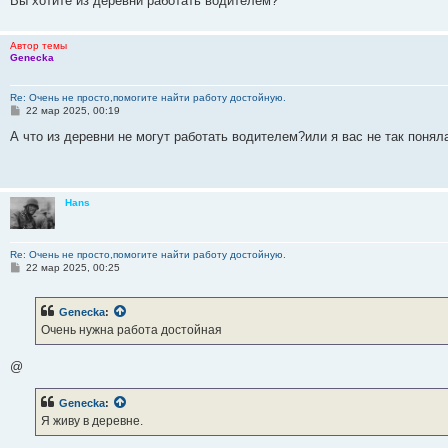
Вы хотите из деревни работать водителем?
Автор темы
Genecka
Re: Очень не просто,помогите найти работу достойную.
С
22 мар 2025, 00:19
о
о
А что из деревни не могут работать водителем?или я вас не так понял
б
щ
е
н
и
Hans
е
Re: Очень не просто,помогите найти работу достойную.
С
22 мар 2025, 00:25
о
о
б
Genecka
:
щ
е
Очень нужна работа достойная
н
и
е
@
Genecka
:
Я живу в деревне.