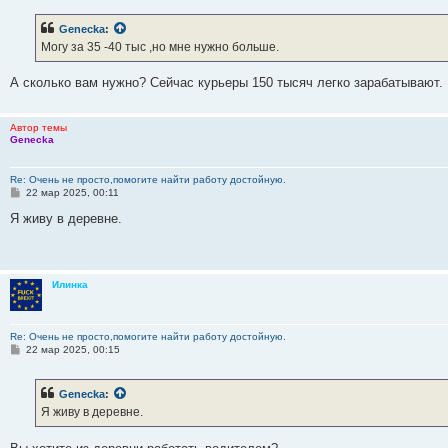
о
б
Genecka
:
щ
е
Могу за 35 -40 тыс ,но мне нужно больше.
н
и
е
А сколько вам нужно? Сейчас курьеры 150 тысяч легко зарабатывают.
Автор темы
Genecka
Re: Очень не просто,помогите найти работу достойную.
С
22 мар 2025, 00:11
о
о
Я живу в деревне.
б
щ
е
н
и
Илинка
е
Re: Очень не просто,помогите найти работу достойную.
С
22 мар 2025, 00:15
о
о
б
Genecka
:
щ
е
Я живу в деревне.
н
и
е