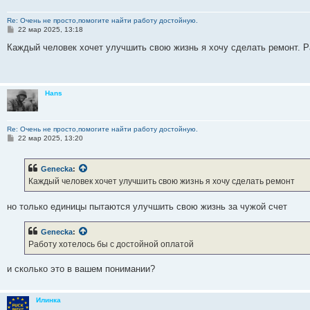
Re: Очень не просто,помогите найти работу достойную.
С
22 мар 2025, 13:18
о
о
Каждый человек хочет улучшить свою жизнь я хочу сделать ремонт. Р
б
щ
е
н
и
Hans
е
Re: Очень не просто,помогите найти работу достойную.
С
22 мар 2025, 13:20
о
о
б
Genecka
:
щ
е
Каждый человек хочет улучшить свою жизнь я хочу сделать ремонт
н
и
е
но только единицы пытаются улучшить свою жизнь за чужой счет
Genecka
:
Работу хотелось бы с достойной оплатой
и сколько это в вашем понимании?
Илинка