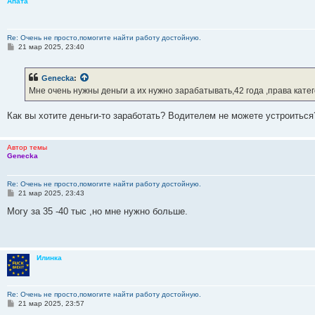
Апата
Re: Очень не просто,помогите найти работу достойную.
С
21 мар 2025, 23:40
о
о
б
Genecka
:
щ
е
Мне очень нужны деньги а их нужно зарабатывать,42 года ,права кат
н
и
е
Как вы хотите деньги-то заработать? Водителем не можете устроиться
Автор темы
Genecka
Re: Очень не просто,помогите найти работу достойную.
С
21 мар 2025, 23:43
о
о
Могу за 35 -40 тыс ,но мне нужно больше.
б
щ
е
н
и
Илинка
е
Re: Очень не просто,помогите найти работу достойную.
С
21 мар 2025, 23:57
о