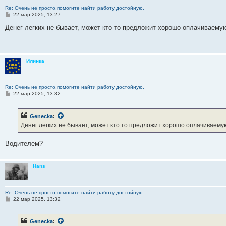
Re: Очень не просто,помогите найти работу достойную.
С
22 мар 2025, 13:27
о
о
Денег легких не бывает, может кто то предложит хорошо оплачиваемую
б
щ
е
н
и
Илинка
е
Re: Очень не просто,помогите найти работу достойную.
С
22 мар 2025, 13:32
о
о
б
Genecka
:
щ
е
Денег легких не бывает, может кто то предложит хорошо оплачиваему
н
и
е
Водителем?
Hans
Re: Очень не просто,помогите найти работу достойную.
С
22 мар 2025, 13:32
о
о
б
Genecka
:
щ