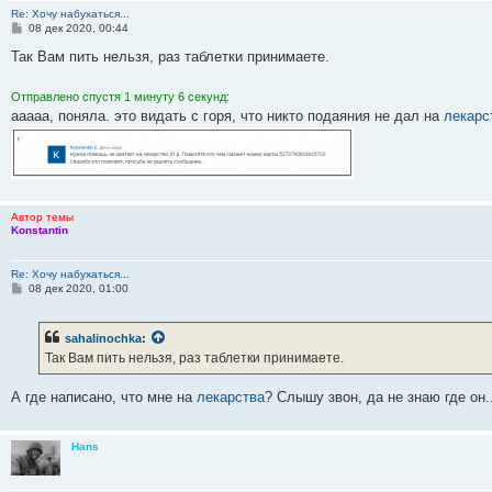
Re: Хочу набухаться...
С
08 дек 2020, 00:44
о
о
Так Вам пить нельзя, раз таблетки принимаете.
б
щ
е
Отправлено спустя 1 минуту 6 секунд:
н
ааааа, поняла. это видать с горя, что никто подаяния не дал на
лекарс
и
е
Автор темы
Konstantin
Re: Хочу набухаться...
С
08 дек 2020, 01:00
о
о
б
sahalinochka
:
щ
е
Так Вам пить нельзя, раз таблетки принимаете.
н
и
е
А где написано, что мне на
лекарства
? Слышу звон, да не знаю где он..
Hans