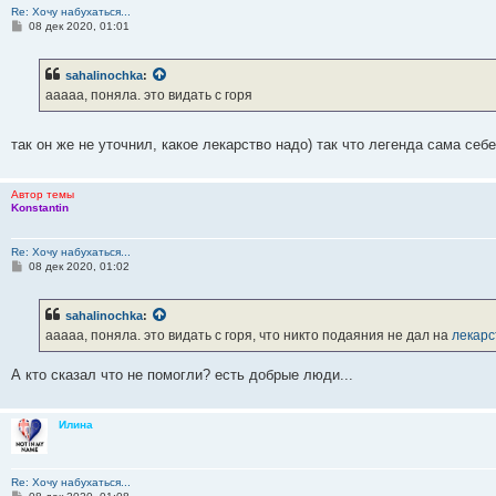
Re: Хочу набухаться...
С
08 дек 2020, 01:01
о
о
б
sahalinochka
:
щ
е
ааааа, поняла. это видать с горя
н
и
е
так он же не уточнил, какое лекарство надо) так что легенда сама себ
Автор темы
Konstantin
Re: Хочу набухаться...
С
08 дек 2020, 01:02
о
о
б
sahalinochka
:
щ
е
ааааа, поняла. это видать с горя, что никто подаяния не дал на
лекарс
н
и
е
А кто сказал что не помогли? есть добрые люди...
Илина
Re: Хочу набухаться...
С