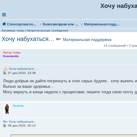
Хочу набуха
Спонсорская помощь. Выберите рубрику для объявления
Безвозмездная или условно-безвозмездная помощь
Материальная поддержка
Активные темы
|
Непрочитанные сообщения
Хочу набухаться...
⇐
Материальная поддержка
14 сообщений • Стр
Автор темы
Konstantin
Хочу набухаться...
С
07 дек 2020, 23:38
о
о
Люди добрые не дайте погрязнуть в этих серых буднях.. хочу выпить и
б
Выпью за ваше здоровье...
щ
е
Могу вернуть в конце недели с процентами, пишите тогда свою почту д
н
и
е
Assiria
Re: Хочу набухаться...
С
08 дек 2020, 00:13
о
о
б