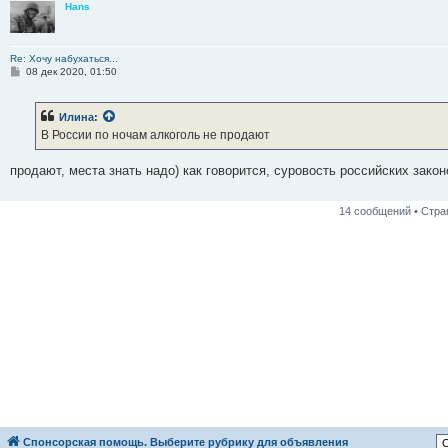
Hans
Re: Хочу набухаться...
С
08 дек 2020, 01:50
о
о
б
Илина
:
щ
е
В России по ночам алкоголь не продают
н
и
е
продают, места знать надо) как говорится, суровость российских зак
14 сообщений • Стр
Спонсорская помощь. Выберите рубрику для объявления