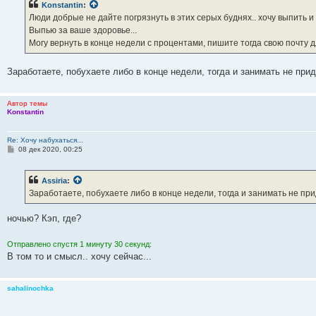
Konstantin
:
щ
е
Люди добрые не дайте погрязнуть в этих серых буднях.. хочу выпить и
н
Выпью за ваше здоровье...
и
е
Могу вернуть в конце недели с процентами, пишите тогда свою почту дл
Заработаете, побухаете либо в конце недели, тогда и занимать не при
Автор темы
Konstantin
Re: Хочу набухаться...
С
08 дек 2020, 00:25
о
о
б
Assiria
:
щ
е
Заработаете, побухаете либо в конце недели, тогда и занимать не пр
н
и
е
ночью? Кэп, где?
Отправлено спустя 1 минуту 30 секунд:
В том то и смысл.. хочу сейчас...
sahalinochka