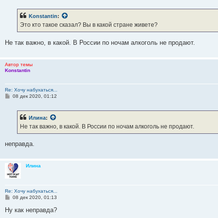
о
б
Konstantin
:
щ
е
Это кто такое сказал? Вы в какой стране живете?
н
и
е
Не так важно, в какой. В России по ночам алкоголь не продают.
Автор темы
Konstantin
Re: Хочу набухаться...
С
08 дек 2020, 01:12
о
о
б
Илина
:
щ
е
Не так важно, в какой. В России по ночам алкоголь не продают.
н
и
е
неправда.
Илина
Re: Хочу набухаться...
С
08 дек 2020, 01:13
о
о
Ну как неправда?
б