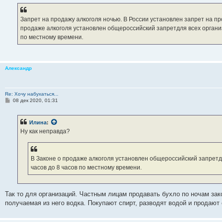
щ
е
н
Запрет на продажу алкоголя ночью. В России установлен запрет на пр
и
е
продаже алкоголя установлен общероссийский запретдля всех организ
по местному времени.
Александр
Re: Хочу набухаться...
С
08 дек 2020, 01:31
о
о
б
Илина
:
щ
е
Ну как неправда?
н
и
е
В Законе о продаже алкоголя установлен общероссийский запретд
часов до 8 часов по местному времени.
Так то для организаций. Частным лицам продавать бухло по ночам зак
получаемая из него водка. Покупают спирт, разводят водой и продаю