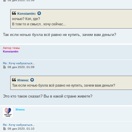
08 дек 2020, 01:08
о
о
б
Konstantin
:
щ
е
ночью? Кэп, где?
н
В том то и смысл.. хочу сейчас...
и
е
Так если ночью бухла всё равно не купить, зачем вам деньги?
Автор темы
Konstantin
Re: Хочу набухаться...
С
08 дек 2020, 01:09
о
о
б
Илина
:
щ
е
Так если ночью бухла всё равно не купить, зачем вам деньги?
н
и
е
Это кто такое сказал? Вы в какой стране живете?
Илина
Re: Хочу набухаться...
С
08 дек 2020, 01:10
о