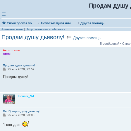
Продам душу 
Спонсорская помощь. Выберите рубрику для объявления
Безвозмездная или условно-безвозмездная помощь
Другая помощь
Активные темы
|
Непрочитанные сообщения
Продам душу дьяволу!
⇐
Другая помощь
5 сообщений • Стра
Автор темы
Archi
Продам душу дьяволу!
С
25 ноя 2020, 22:59
о
о
Продам душу!
б
щ
е
н
и
Innusik_Vd
е
Re: Продам душу дьяволу!
С
25 ноя 2020, 23:00
о
о
1 коп даю
б
щ