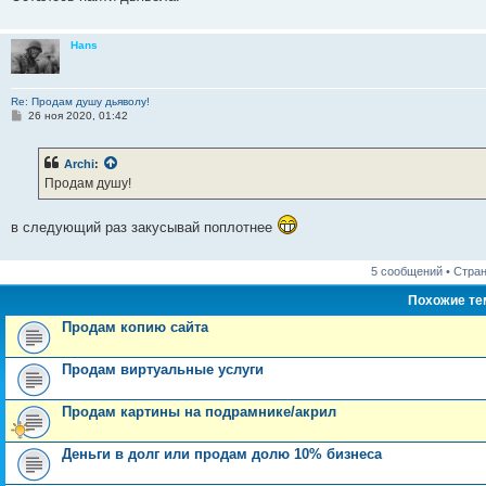
Hans
Re: Продам душу дьяволу!
С
26 ноя 2020, 01:42
о
о
б
Archi
:
щ
е
Продам душу!
н
и
е
в следующий раз закусывай поплотнее
5 сообщений • Стра
Похожие т
Продам копию сайта
Продам виртуальные услуги
Продам картины на подрамнике/акрил
Деньги в долг или продам долю 10% бизнеса