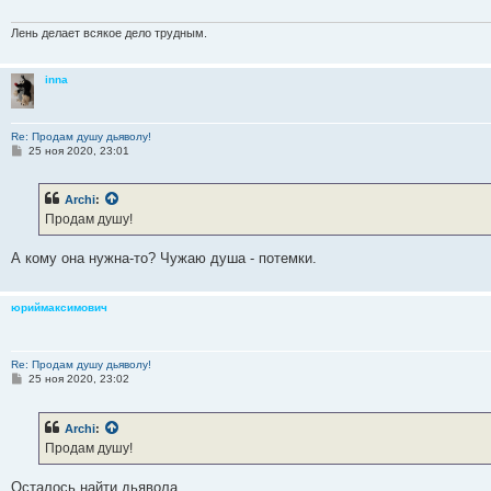
е
н
и
Лень делает всякое дело трудным.
е
inna
Re: Продам душу дьяволу!
С
25 ноя 2020, 23:01
о
о
б
Archi
:
щ
е
Продам душу!
н
и
е
А кому она нужна-то? Чужаю душа - потемки.
юриймаксимович
Re: Продам душу дьяволу!
С
25 ноя 2020, 23:02
о
о
б
Archi
:
щ
е
Продам душу!
н
и
е
Осталось найти дьявола.