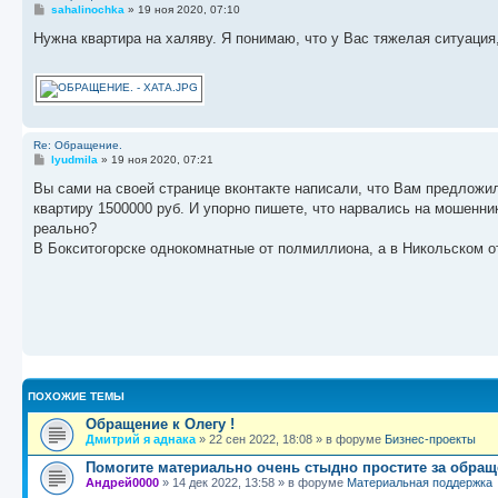
С
sahalinochka
»
19 ноя 2020, 07:10
о
о
Нужна квартира на халяву. Я понимаю, что у Вас тяжелая ситуация,
б
щ
е
н
и
е
Re: Обращение.
С
lyudmila
»
19 ноя 2020, 07:21
о
о
Вы сами на своей странице вконтакте написали, что Вам предложи
б
квартиру 1500000 руб. И упорно пишете, что нарвались на мошенник
щ
е
реально?
н
В Бокситогорске однокомнатные от полмиллиона, а в Никольском от
и
е
ПОХОЖИЕ ТЕМЫ
Обращение к Олегу !
Дмитрий я аднака
»
22 сен 2022, 18:08
» в форуме
Бизнес-проекты
Помогите материально очень стыдно простите за обращ
Андрей0000
»
14 дек 2022, 13:58
» в форуме
Материальная поддержка