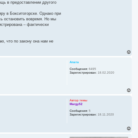
ощь в предоставлении другого
ру в Бокситогорске. Однако при
сь остановить вовремя. Но мы
истрирована – фактически
ю, что по закону она нам не
В
е
р
Апата
н
у
Сообщения:
6495
Зарегистрирован:
18.02.2020
т
ь
с
я
В
к
е
н
р
а
Автор темы
н
ч
Margy52
у
а
Сообщения:
5
т
л
Зарегистрирован:
18.11.2020
ь
у
с
я
В
к
е
н
р
а