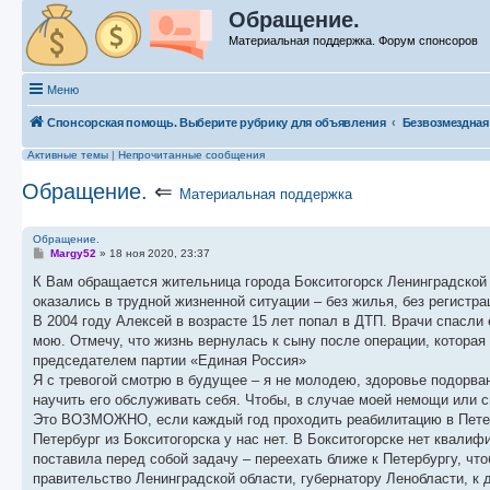
Обращение.
Материальная поддержка. Форум спонсоров
Меню
Спонсорская помощь. Выберите рубрику для объявления
Безвозмездная
Активные темы
|
Непрочитанные сообщения
Обращение.
⇐
Материальная поддержка
Обращение.
С
Margy52
»
18 ноя 2020, 23:37
о
о
К Вам обращается жительница города Бокситогорск Ленинградской 
б
оказались в трудной жизненной ситуации – без жилья, без регистра
щ
е
В 2004 году Алексей в возрасте 15 лет попал в ДТП. Врачи спасли 
н
мою. Отмечу, что жизнь вернулась к сыну после операции, котор
и
е
председателем партии «Единая Россия»
Я с тревогой смотрю в будущее – я не молодею, здоровье подорван
научить его обслуживать себя. Чтобы, в случае моей немощи или с
Это ВОЗМОЖНО, если каждый год проходить реабилитацию в Петербу
Петербург из Бокситогорска у нас нет. В Бокситогорске нет квал
поставила перед собой задачу – переехать ближе к Петербургу, ч
правительство Ленинградской области, губернатору Ленобласти, к