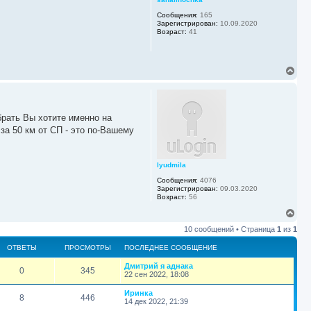
л
н
у
у
Сообщения:
165
Зарегистрирован:
10.09.2020
т
Возраст:
41
ь
с
я
к
В
н
е
а
р
ч
н
а
у
л
брать Вы хотите именно на
т
у
ь
за 50 км от СП - это по-Вашему
с
я
к
lyudmila
н
а
Сообщения:
4076
ч
Зарегистрирован:
09.03.2020
а
Возраст:
56
л
В
у
е
10 сообщений • Страница
1
из
1
р
н
ОТВЕТЫ
ПРОСМОТРЫ
ПОСЛЕДНЕЕ СООБЩЕНИЕ
у
т
П
Дмитрий я аднака
О
П
0
345
ь
о
22 сен 2022, 18:08
с
с
т
р
я
л
П
Иринка
О
П
8
446
е
к
о
14 дек 2022, 21:39
в
о
д
с
н