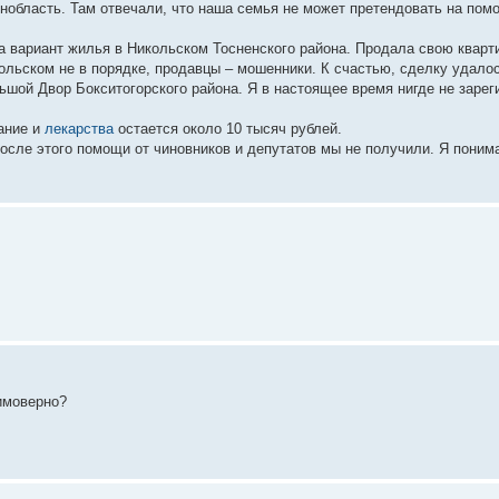
нобласть. Там отвечали, что наша семья не может претендовать на пом
а вариант жилья в Никольском Тосненского района. Продала свою кварти
кольском не в порядке, продавцы – мошенники. К счастью, сделку удало
ьшой Двор Бокситогорского района. Я в настоящее время нигде не зарег
ание и
лекарства
остается около 10 тысяч рублей.
осле этого помощи от чиновников и депутатов мы не получили. Я понима
имоверно?