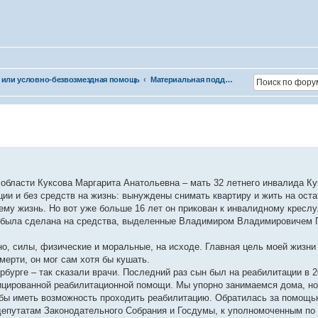
 или условно-безвозмездная помощь
Материальная поддержка
области Куксова Маргарита Анатольевна – мать 32 летнего инвалида К
ции и без средств на жизнь: вынуждены снимать квартиру и жить на ост
ему жизнь. Но вот уже больше 16 лет он прикован к инвалидному креслу.
ая была сделана на средства, выделенные Владимиром Владимировичем 
о, силы, физические и моральные, на исходе. Главная цель моей жизни 
мерти, он мог сам хотя бы кушать.
рге – так сказали врачи. Последний раз сын был на реабилитации в 2
ифицированной реабилитационной помощи. Мы упорно занимаемся дома, но
тобы иметь возможность проходить реабилитацию. Обратилась за помощ
 депутатам Законодательного Собрания и Госдумы, к уполномоченным по 