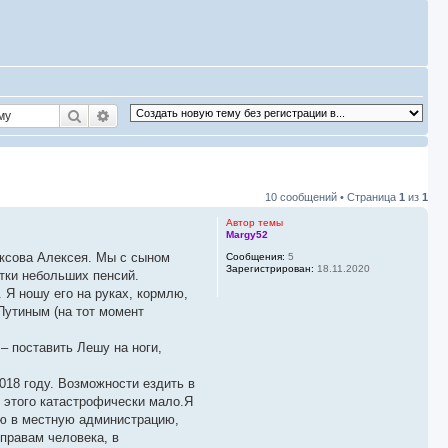
Поиск
Расширенный поиск
10 сообщений • Страница
1
из
1
Автор темы
Margy52
уксова Алексея. Мы с сыном
Сообщения:
5
Зарегистрирован:
18.11.2020
атки небольших пенсий.
 Я ношу его на руках, кормлю,
Путиным (на тот момент
– поставить Лешу на ноги,
018 году. Возможности ездить в
 этого катастрофически мало.Я
ью в местную администрацию,
правам человека, в