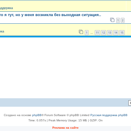
оддержка
о я тут, но у меня возникла без выходная ситуация..
1
2
жка
1
11
12
13
14
15
…
Создано на основе
phpBB
® Forum Software © phpBB Limited
Русская поддержка phpBB
Time: 0.057s
| Peak Memory Usage: 15 МБ | GZIP: On
Реклама на сайте