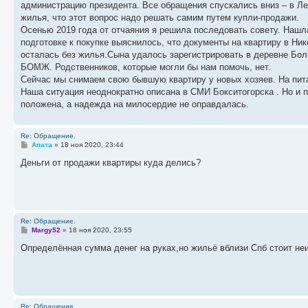
администрацию президента. Все обращения спускались вниз – в Ле
жилья, что этот вопрос надо решать самим путем купли-продажи.
Осенью 2019 года от отчаяния я решила последовать совету. Нашл
подготовке к покупке выяснилось, что документы на квартиру в Ни
осталась без жилья.Сына удалось зарегистрировать в деревне Бол
БОМЖ. Родственников, которые могли бы нам помочь, нет.
Сейчас мы снимаем свою бывшую квартиру у новых хозяев. На пит
Наша ситуация неоднократно описана в СМИ Бокситогорска . Но и п
положена, а надежда на милосердие не оправдалась.
Re: Обращение.
С
Апата
»
18 ноя 2020, 23:44
о
о
Деньги от продажи квартиры куда делись?
б
щ
е
н
и
е
Re: Обращение.
С
Margy52
»
18 ноя 2020, 23:55
о
о
Определённая сумма денег на руках,но жильё вблизи Спб стоит не
б
щ
е
н
и
е
Re: Обращение.