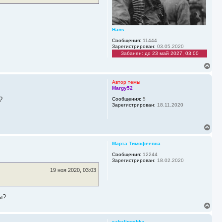
я
к
н
а
ч
Hans
а
Сообщения:
11444
л
Зарегистрирован:
03.05.2020
у
Забанен: до 23 май 2027, 03:00
В
е
р
Автор темы
н
Margy52
у
?
Сообщения:
5
т
Зарегистрирован:
18.11.2020
ь
с
я
В
к
е
н
р
а
Марта Тимофеевна
н
ч
у
Сообщения:
12244
а
Зарегистрирован:
18.02.2020
т
л
ь
у
19 ноя 2020, 03:03
с
я
к
н
ы?
а
В
ч
е
а
р
sahalinochka