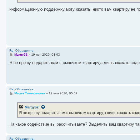
н
и
е
информационную поддержку могу оказать: никто вам квартиру не п
Re: Обращение.
С
Margy52
»
19 ноя 2020, 03:03
о
о
Я не прошу подарить нам с сыночком квартиру,а лишь оказать сод
б
щ
е
н
и
е
Re: Обращение.
С
Марта Тимофеевна
»
19 ноя 2020, 05:57
о
о
б
Margy52
:
щ
е
Я не прошу подарить нам с сыночком квартиру,а лишь оказать сод
н
и
е
На какое содействие вы рассчитываете? Выделить вам квартиру т
Re: Обращение.