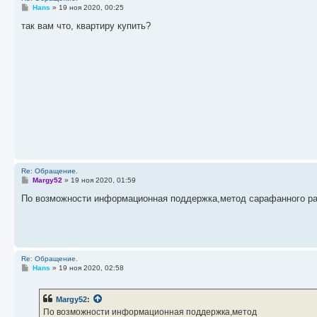
С
Hans
»
19 ноя 2020, 00:25
о
о
так вам что, квартиру купить?
б
щ
е
н
и
е
Re: Обращение.
С
Margy52
»
19 ноя 2020, 01:59
о
о
По возможности информационная поддержка,метод сарафанного рад
б
щ
е
н
и
е
Re: Обращение.
С
Hans
»
19 ноя 2020, 02:58
о
о
б
Margy52
:
щ
е
По возможности информационная поддержка,метод