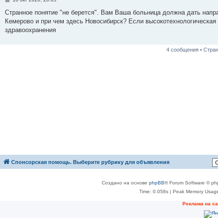
о
о
Странное понятие "не берется". Вам Ваша больница должна дать напр
б
Кемерово и при чем здесь Новосибирск? Если высокотехнологическая
щ
е
здравоохранения
н
и
е
4 сообщения • Стра
Спонсорская помощь. Выберите рубрику для объявления
Создано на основе
phpBB
® Forum Software © ph
Time: 0.058s
| Peak Memory Usage
Реклама на с