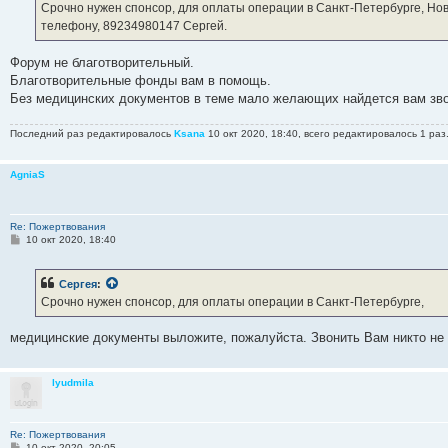
е
Срочно нужен спонсор, для оплаты операции в Санкт-Петербурге, Нов
н
телефону, 89234980147 Сергей.
и
е
Форум не благотворительный.
Благотворительные фонды вам в помощь.
Без медицинских документов в теме мало желающих найдется вам зво
Последний раз редактировалось
Ksana
10 окт 2020, 18:40, всего редактировалось 1 раз
AgniaS
Re: Пожертвования
С
10 окт 2020, 18:40
о
о
б
Сергея
:
щ
е
Срочно нужен спонсор, для оплаты операции в Санкт-Петербурге,
н
и
е
медицинские документы выложите, пожалуйста. Звонить Вам никто не 
lyudmila
Re: Пожертвования
С
10 окт 2020, 20:05