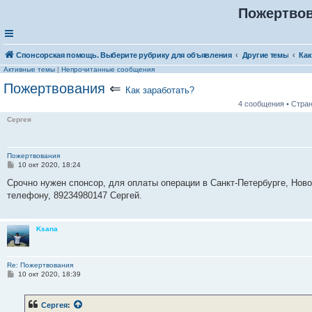
Пожертво
Спонсорская помощь. Выберите рубрику для объявления
Другие темы
Как
Активные темы
|
Непрочитанные сообщения
Пожертвования
⇐
Как заработать?
4 сообщения • Стра
Сергея
Пожертвования
С
10 окт 2020, 18:24
о
о
Срочно нужен спонсор, для оплаты операции в Санкт-Петербурге, Ново
б
телефону, 89234980147 Сергей.
щ
е
н
и
Ksana
е
Re: Пожертвования
С
10 окт 2020, 18:39
о
о
б
Сергея
:
щ