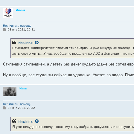
Илина
Re: Финан. помощь
С
03 янв 2021, 20:31
о
о
б
irina.irina
:
щ
е
Стиендия, университпет платил стипендию. Я уже никуда не полечу... 
н
хоть как-то жить... У нас вообще чс продлен до 7.02 и фиг знает что пр
и
е
Стипендия стипендией, а лететь без денег куда-то (даже без сотни евро
Ну а вообще, все студенты сейчас на удаленке. Учатся по видео. Поч
Hans
Re: Финан. помощь
С
03 янв 2021, 20:32
о
о
б
irina.irina
:
щ
е
Я уже никуда не полечу... поэтому хочу забрать документы и поступить 
н
и