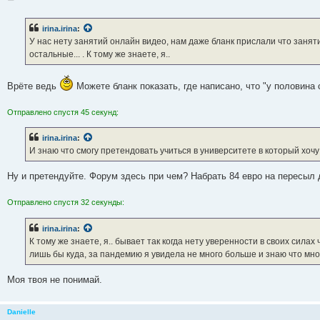
о
о
б
irina.irina
:
щ
е
У нас нету занятий онлайн видео, нам даже бланк прислали что занятия
н
остальные... . К тому же знаете, я..
и
е
Врёте ведь
Можете бланк показать, где написано, что "у половина 
Отправлено спустя 45 секунд:
irina.irina
:
И знаю что смогу претендовать учиться в университете в который хочу
Ну и претендуйте. Форум здесь при чем? Набрать 84 евро на пересыл
Отправлено спустя 32 секунды:
irina.irina
:
К тому же знаете, я.. бывает так когда нету уверенности в своих сил
лишь бы куда, за пандемию я увидела не много больше и знаю что мног
Моя твоя не понимай.
Danielle