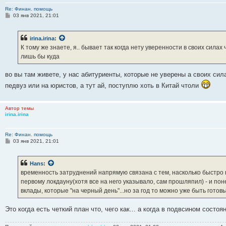
Re: Финан. помощь
С
03 янв 2021, 21:01
о
о
б
irina.irina
:
щ
е
К тому же знаете, я.. бывает так когда нету уверенности в своих сил
н
лишь бы куда
и
е
во вы там живете, у нас абитуриенты, которые не уверены а своих сил
педвуз или на юристов, а тут ай, поступлю хоть в Китай чтоли
Автор темы
irina.irina
Re: Финан. помощь
С
03 янв 2021, 21:01
о
о
б
Hans
:
щ
е
временность затруднений напрямую связана с тем, насколько быстро в
н
первому локдауну(хотя все на него указывало, сам прошляпил) - и по
и
е
вклады, которые "на черный день"...но за год то можно уже быть готов
Это когда есть четкий план что, чего как... а когда в подвсином состоян