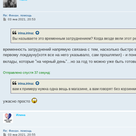
Re: Финан. помощь
С
03 янв 2021, 20:53
о
о
б
irina.irina
:
щ
е
Вы называете это временным затруднением? Когда везде вели этот ре
н
и
е
временность затруднений напрямую связана с тем, насколько быстро в
первому локдауну(хотя все на него указывало, сам прошляпил) - и пон
вклады, которые "на черный день"...но за год то можно уже быть гото
Отправлено спустя 37 секунд:
irina.irina
:
вам к примеру нужна одна вещь в магазине, а вам говорят без корзинк
ужасно просто
Илина
Re: Финан. помощь
С
03 янв 2021, 20:55