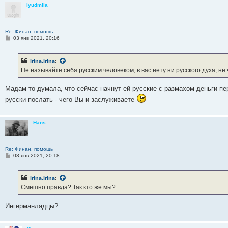
lyudmila
Re: Финан. помощь
С
03 янв 2021, 20:16
о
о
б
irina.irina
:
щ
е
Не называйте себя русским человеком, в вас нету ни русского духа, не
н
и
е
Мадам то думала, что сейчас начнут ей русские с размахом деньги пе
русски послать - чего Вы и заслуживаете
Hans
Re: Финан. помощь
С
03 янв 2021, 20:18
о
о
б
irina.irina
:
щ
е
Смешно правда? Так кто же мы?
н
и
е
Ингерманладцы?