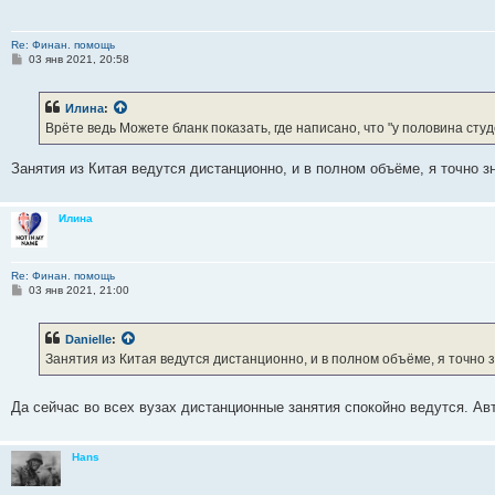
Re: Финан. помощь
С
03 янв 2021, 20:58
о
о
б
Илина
:
щ
е
Врёте ведь Можете бланк показать, где написано, что "у половина сту
н
и
е
Занятия из Китая ведутся дистанционно, и в полном объёме, я точно зн
Илина
Re: Финан. помощь
С
03 янв 2021, 21:00
о
о
б
Danielle
:
щ
е
Занятия из Китая ведутся дистанционно, и в полном объёме, я точно з
н
и
е
Да сейчас во всех вузах дистанционные занятия спокойно ведутся. Авт
Hans