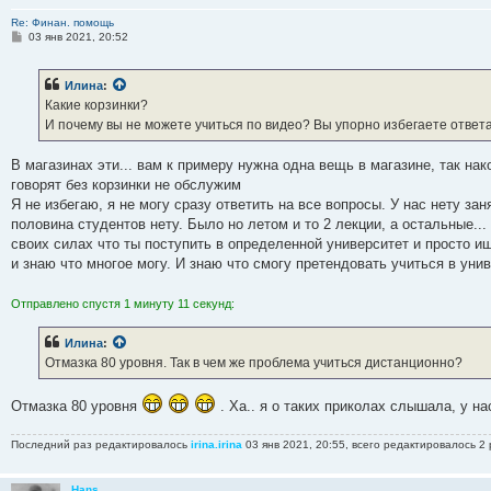
Re: Финан. помощь
С
03 янв 2021, 20:52
о
о
б
Илина
:
щ
е
Какие корзинки?
н
И почему вы не можете учиться по видео? Вы упорно избегаете ответа
и
е
В магазинах эти... вам к примеру нужна одна вещь в магазине, так на
говорят без корзинки не обслужим
Я не избегаю, я не могу сразу ответить на все вопросы. У нас нету за
половина студентов нету. Было но летом и то 2 лекции, а остальные... 
своих силах что ты поступить в определенной университет и просто 
и знаю что многое могу. И знаю что смогу претендовать учиться в унив
Отправлено спустя 1 минуту 11 секунд:
Илина
:
Отмазка 80 уровня. Так в чем же проблема учиться дистанционно?
Отмазка 80 уровня
. Ха.. я о таких приколах слышала, у на
Последний раз редактировалось
irina.irina
03 янв 2021, 20:55, всего редактировалось 2 
Hans