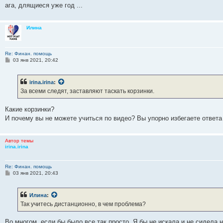
ага, длящиеся уже год ...
Илина
Re: Финан. помощь
С
03 янв 2021, 20:42
о
о
б
irina.irina
:
щ
е
За всеми следят, заставляют таскать корзинки.
н
и
е
Какие корзинки?
И почему вы не можете учиться по видео? Вы упорно избегаете ответа
Автор темы
irina.irina
Re: Финан. помощь
С
03 янв 2021, 20:43
о
о
б
Илина
:
щ
е
Так учитесь дистанционно, в чем проблема?
н
и
е
Во многом, если бы было все так просто. Я бы не искала и не сидела