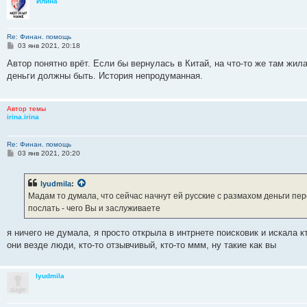
Илина
Re: Финан. помощь
С
03 янв 2021, 20:18
о
о
Автор понятно врёт. Если бы вернулась в Китай, на что-то же там жила
б
деньги должны быть. История непродуманная.
щ
е
н
и
Автор темы
е
irina.irina
Re: Финан. помощь
С
03 янв 2021, 20:20
о
о
б
lyudmila
:
щ
е
Мадам то думала, что сейчас начнут ей русские с размахом деньги пер
н
послать - чего Вы и заслуживаете
и
е
я ничего не думала, я просто открыла в интрнете поисковик и искала 
они везде люди, кто-то отзывчивый, кто-то ммм, ну такие как вы
lyudmila