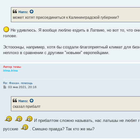
о
о
б
Hans
:
щ
е
может хотят присоединиться к Калининградской губернии?
н
и
е
Не удивлюсь. Я вообще люблю ездить в Латвию, но вот то, что они
голове.
Эстооонцы, например, хотя бы создали благоприятный климат для бизн
неплохо в сравнении с другими "новыми" европейцами.
Автор темы
irina.irina
Re: Финан. помощь
С
03 янв 2021, 20:16
о
о
б
Hans
:
щ
е
сказал прибалт
н
и
е
И прибалтом сложно называть, нас латышы не любят гон
русские
. Смешно правда? Так кто же мы?