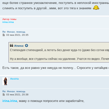
е
еще более странное умозаключение, поступить в неплохой иностранны
слинять и поступить в другой...ммм, вот это тяга к знаниям
Автор темы
irina.irina
Re: Финан. помощь
С
03 янв 2021, 20:35
о
о
б
Илина
:
щ
е
Стипендия стипендией, а лететь без денег куда-то (даже без сотни евр
н
и
е
Ну а вообще, все студенты сейчас на удаленке. Учатся по видео. Поче
Есть такое, да все равно уже никуда не полечу... Спросите у китайцев
Assiria
Re: Финан. помощь
С
03 янв 2021, 20:38
о
о
irina.irina
, маму о помощи попросите или заработайте,
б
щ
е