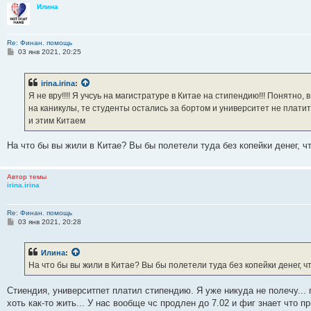
Илина
Re: Финан. помощь
С
03 янв 2021, 20:25
о
о
б
irina.irina
:
щ
е
Я не вру!!!! Я учсуь на магистратуре в Китае на стипендию!!! Понятно
н
на каникулы, те студенты остались за бортом и университет не плати
и
е
и этим Китаем
На что бы вы жили в Китае? Вы бы полетели туда без копейки денег, ч
Автор темы
irina.irina
Re: Финан. помощь
С
03 янв 2021, 20:28
о
о
б
Илина
:
щ
е
На что бы вы жили в Китае? Вы бы полетели туда без копейки денег, ч
н
и
е
Стиендия, университпет платил стипендию. Я уже никуда не полечу... 
хоть как-то жить... У нас вообще чс продлен до 7.02 и фиг знает что п