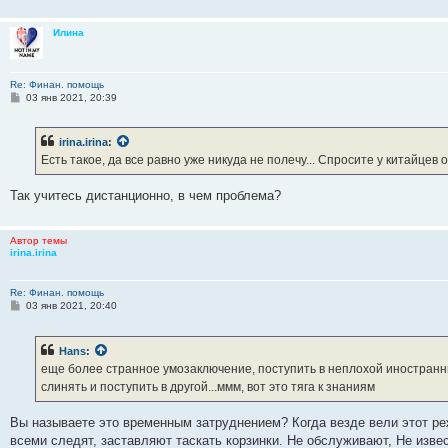
н
и
Илина
е
Re: Финан. помощь
С
03 янв 2021, 20:39
о
о
б
irina.irina
:
щ
е
Есть такое, да все равно уже никуда не полечу... Спросите у китайцев
н
и
е
Так учитесь дистанционно, в чем проблема?
Автор темы
irina.irina
Re: Финан. помощь
С
03 янв 2021, 20:40
о
о
б
Hans
:
щ
е
еще более странное умозаключение, поступить в неплохой иностранн
н
слинять и поступить в другой...ммм, вот это тяга к знаниям
и
е
Вы называете это временным затруднением? Когда везде вели этот реж
всеми следят, заставляют таскать корзинки. Не обслуживают, Не извес