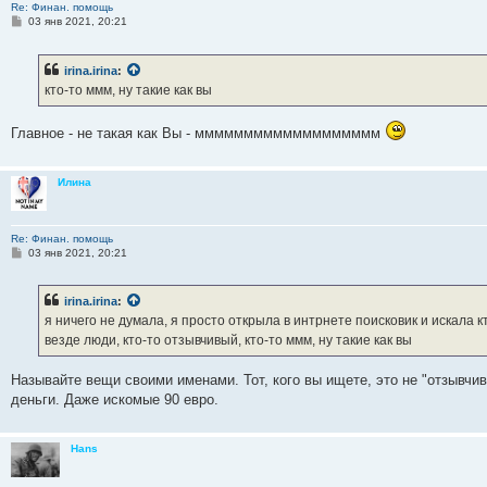
Re: Финан. помощь
С
03 янв 2021, 20:21
о
о
б
irina.irina
:
щ
е
кто-то ммм, ну такие как вы
н
и
е
Главное - не такая как Вы - ммммммммммммммммммм
Илина
Re: Финан. помощь
С
03 янв 2021, 20:21
о
о
б
irina.irina
:
щ
е
я ничего не думала, я просто открыла в интрнете поисковик и искала 
н
везде люди, кто-то отзывчивый, кто-то ммм, ну такие как вы
и
е
Называйте вещи своими именами. Тот, кого вы ищете, это не "отзывчив
деньги. Даже искомые 90 евро.
Hans