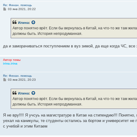
Re: Финан. помощь
С
03 янв 2021, 20:22
о
о
б
Илина
:
щ
е
Автор понятно врёт. Если бы вернулась в Китай, на что-то же там жила 
н
должны быть. История непродуманная.
и
е
да и заморачиваться поступлением в вуз зимой, да еще когда ЧС, все з
Автор темы
irina.irina
Re: Финан. помощь
С
03 янв 2021, 20:23
о
о
б
Илина
:
щ
е
Автор понятно врёт. Если бы вернулась в Китай, на что-то же там жила 
н
должны быть. История непродуманная.
и
е
Я не вру!!!! Я учсуь на магистратуре в Китае на стипендию!!! Понятно
уехал на каникулы, те студенты остались за бортом и университет не 
с учебой и этим Китаем