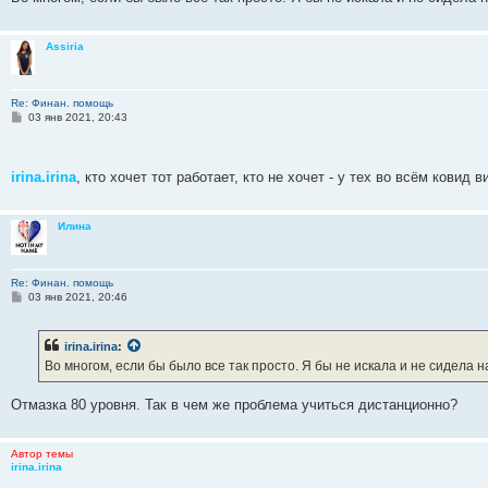
Assiria
Re: Финан. помощь
С
03 янв 2021, 20:43
о
о
б
щ
irina.irina
, кто хочет тот работает, кто не хочет - у тех во всём ковид 
е
н
и
е
Илина
Re: Финан. помощь
С
03 янв 2021, 20:46
о
о
б
irina.irina
:
щ
е
Во многом, если бы было все так просто. Я бы не искала и не сидела
н
и
е
Отмазка 80 уровня. Так в чем же проблема учиться дистанционно?
Автор темы
irina.irina