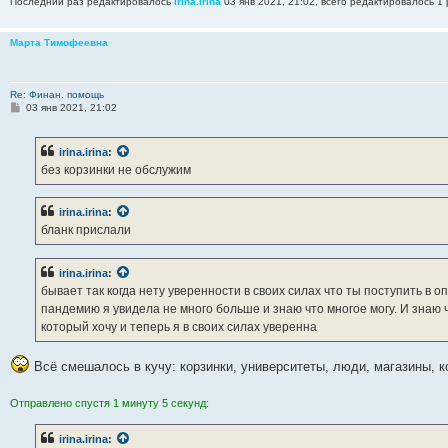
Последний раз редактировалось
irina.irina
03 янв 2021, 21:02, всего редактировалось 1 
Марта Тимофеевна
Re: Финан. помощь
С
03 янв 2021, 21:02
о
о
б
irina.irina
:
щ
е
без корзинки не обслужим
н
и
е
irina.irina
:
бланк прислали
irina.irina
:
бывает так когда нету уверенности в своих силах что ты поступить в 
пандемию я увидела не много больше и знаю что многое могу. И знаю ч
который хочу и теперь я в своих силах уверенна
Всё смешалось в кучу: корзинки, университеты, люди, магазины, ко
Отправлено спустя 1 минуту 5 секунд:
irina.irina
: