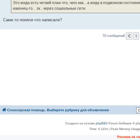
Это когда есть четкий план что, чего как... а когда в подвсином состояни
наконец-то .. эх , через социальные сети
Сами то поняли что написали?
1
Пр
70 сообщений
Спонсорская помощь. Выберите рубрику для объявления
Создано на основе
phpBB
® Forum Software © ph
Time: 0.110s
| Peak Memory Usage
Реклама на с