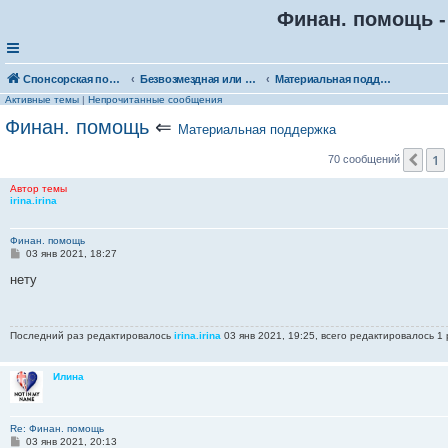
Финан. помощь -
Спонсорская помощь. Выберите рубрику для объявления
Безвозмездная или условно-безвозмездная помощь
Материальная поддержка
Активные темы
|
Непрочитанные сообщения
Финан. помощь
⇐
Материальная поддержка
1
Пр
70 сообщений
Автор темы
irina.irina
Финан. помощь
С
03 янв 2021, 18:27
о
о
нету
б
щ
е
н
Последний раз редактировалось
irina.irina
03 янв 2021, 19:25, всего редактировалось 1 
и
е
Илина
Re: Финан. помощь
С
03 янв 2021, 20:13