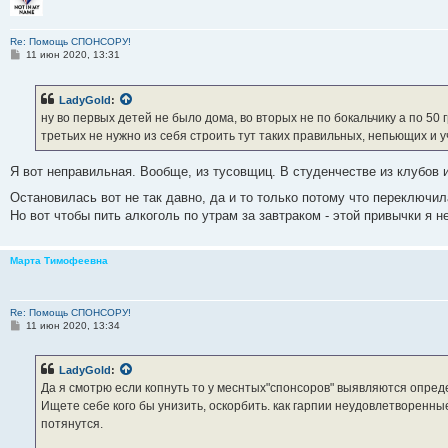
Re: Помощь СПОНСОРУ!
С
11 июн 2020, 13:31
о
о
б
LadyGold
:
щ
е
ну во первых детей не было дома, во вторых не по бокальчику а по 50 г
н
третьих не нужно из себя строить тут таких правильных, непьющих и у
и
е
Я вот неправильная. Вообще, из тусовщиц. В студенчестве из клубов и
Остановилась вот не так давно, да и то только потому что переключил
Но вот чтобы пить алкоголь по утрам за завтраком - этой привычки я 
Марта Тимофеевна
Re: Помощь СПОНСОРУ!
С
11 июн 2020, 13:34
о
о
б
LadyGold
:
щ
е
Да я смотрю если копнуть то у меснтых"спонсоров" выявляются опре
н
Ищете себе кого бы унизить, оскорбить. как гарпии неудовлетворенные
и
е
потянутся.