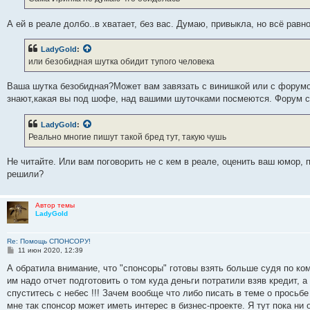
н
и
е
А ей в реале долбо..в хватает, без вас. Думаю, привыкла, но всё равн
LadyGold
:
или безобидная шутка обидит тупого человека
Ваша шутка безобидная?Может вам завязать с винишкой или с форумо
знают,какая вы под шофе, над вашими шуточками посмеются. Форум 
LadyGold
:
Реально многие пишут такой бред тут, такую чушь
Не читайте. Или вам поговорить не с кем в реале, оценить ваш юмор,
решили?
Автор темы
LadyGold
Re: Помощь СПОНСОРУ!
С
11 июн 2020, 12:39
о
о
А обратила внимание, что "спонсоры" готовы взять больше судя по ком
б
им надо отчет подготовить о том куда деньги потратили взяв кредит, а 
щ
е
спуститесь с небес !!! Зачем вообще что либо писать в теме о просьб
н
мне так спонсор может иметь интерес в бизнес-проекте. Я тут пока ни
и