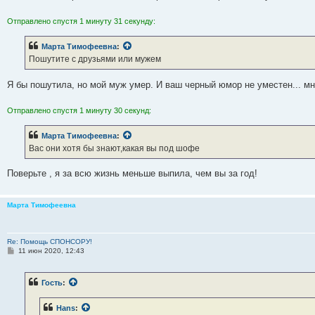
е
Отправлено спустя 1 минуту 31 секунду:
Марта Тимофеевна
:
Пошутите с друзьями или мужем
Я бы пошутила, но мой муж умер. И ваш черный юмор не уместен... мн
Отправлено спустя 1 минуту 30 секунд:
Марта Тимофеевна
:
Вас они хотя бы знают,какая вы под шофе
Поверьте , я за всю жизнь меньше выпила, чем вы за год!
Марта Тимофеевна
Re: Помощь СПОНСОРУ!
С
11 июн 2020, 12:43
о
о
б
Гость
:
щ
е
н
Hans
:
и