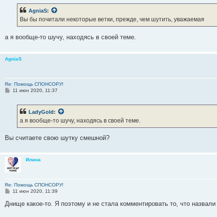
о
б
AgniaS
:
щ
е
Вы бы почитали некоторые ветки, прежде, чем шутить, уважаемая
н
и
е
а я вообще-то шучу, находясь в своей теме.
AgniaS
Re: Помощь СПОНСОРУ!
С
11 июн 2020, 11:37
о
о
б
LadyGold
:
щ
е
а я вообще-то шучу, находясь в своей теме.
н
и
е
Вы считаете свою шутку смешной?
Илина
Re: Помощь СПОНСОРУ!
С
11 июн 2020, 11:39
о
о
Днище какое-то. Я поэтому и не стала комментировать то, что назвали
б
щ