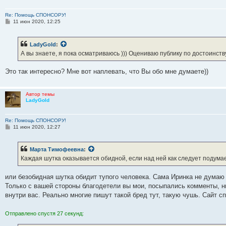
Re: Помощь СПОНСОРУ!
С
11 июн 2020, 12:25
о
о
б
LadyGold
:
щ
е
А вы знаете, я пока осматриваюсь ))) Оцениваю публику по достоинств
н
и
е
Это так интересно? Мне вот наплевать, что Вы обо мне думаете))
Автор темы
LadyGold
Re: Помощь СПОНСОРУ!
С
11 июн 2020, 12:27
о
о
б
Марта Тимофеевна
:
щ
е
Каждая шутка оказывается обидной, если над ней как следует подумае
н
и
е
или безобидная шутка обидит тупого человека. Сама Иринка не думаю ч
Только с вашей стороны благодетели вы мои, посыпались комменты, ни
внутри вас. Реально многие пишут такой бред тут, такую чушь. Сайт спо
Отправлено спустя 27 секунд: