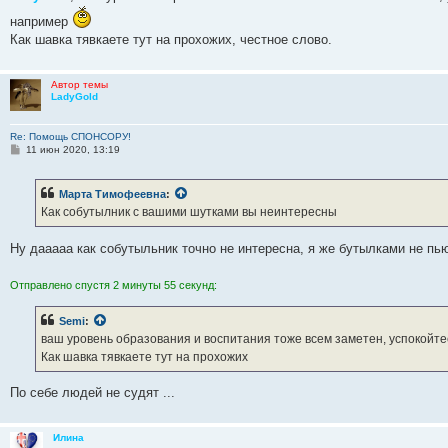
б
щ
например
е
Как шавка тявкаете тут на прохожих, честное слово.
н
и
е
Автор темы
LadyGold
Re: Помощь СПОНСОРУ!
С
11 июн 2020, 13:19
о
о
б
Марта Тимофеевна
:
щ
е
Как собутылник с вашими шутками вы неинтересны
н
и
е
Ну дааааа как собутыльник точно не интересна, я же бутылками не пь
Отправлено спустя 2 минуты 55 секунд:
Semi
:
ваш уровень образования и воспитания тоже всем заметен, успокойт
Как шавка тявкаете тут на прохожих
По себе людей не судят ...
Илина