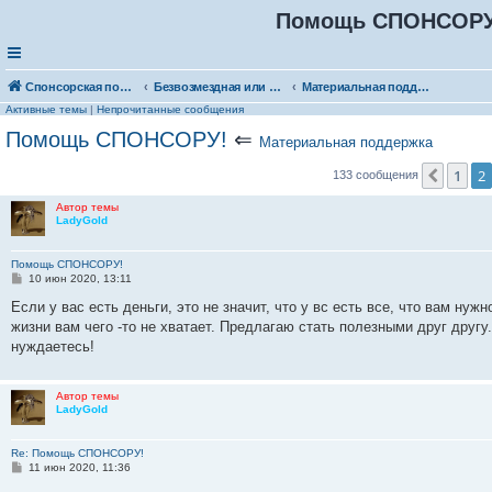
Помощь СПОНСОРУ!
Спонсорская помощь. Выберите рубрику для объявления
Безвозмездная или условно-безвозмездная помощь
Материальная поддержка
Активные темы
|
Непрочитанные сообщения
Помощь СПОНСОРУ!
⇐
Материальная поддержка
1
2
Пред.
133 сообщения
Автор темы
LadyGold
Помощь СПОНСОРУ!
С
10 июн 2020, 13:11
о
о
Если у вас есть деньги, это не значит, что у вс есть все, что вам нуж
б
жизни вам чего -то не хватает. Предлагаю стать полезными друг другу.
щ
е
нуждаетесь!
н
и
е
Автор темы
LadyGold
Re: Помощь СПОНСОРУ!
С
11 июн 2020, 11:36
о