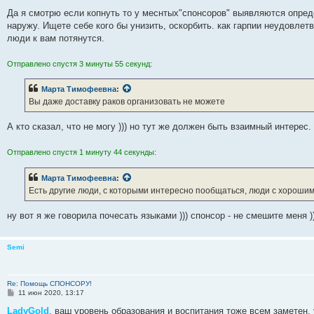
о
о
Да я смотрю если копнуть то у меснтых"спонсоров" выявляются опре
б
наружу. Ищете себе кого бы унизить, оскорбить. как гарпии неудовлет
щ
е
люди к вам потянутся.
н
и
е
Отправлено спустя 3 минуты 55 секунд:
Марта Тимофеевна
:
Вы даже доставку раков организовать не можете
А кто сказал, что не могу ))) но тут же должен быть взаимный интерес.
Отправлено спустя 1 минуту 44 секунды:
Марта Тимофеевна
:
Есть другие люди, с которыми интересно пообщаться, люди с хорошим
ну вот я же говорила почесать языками ))) спонсор - не смешите меня ))
Semi
Re: Помощь СПОНСОРУ!
С
11 июн 2020, 13:17
о
о
LadyGold
, ваш уровень образования и воспитания тоже всем заметен,