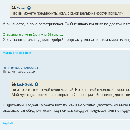
Semi
:
что вы можете предложить, кому, с какой целью на форум пришли?
А вы знаете, я пока осматриваюсь ))) Оцениваю публику по достоинств
Отправлено спустя 2 минуты 26 секунд:
Хочу понять Тема - Дарить добро! , еще актуальная в этом мире, или 
Марта Тимофеевна
Re: Помощь СПОНСОРУ!
С
11 июн 2020, 12:19
о
о
б
LadyGold
:
щ
е
но и не считаю что мой юмор черный. Но вот такой я человек, юмор пр
н
Мой муж когда лежал после серьезной операции в больнице , даже тог
и
е
С друзьями и мужем можете шутить как вам угодно. Достаточно было в
оказывается обидной, если над ней как следует подумает или не поду
AgniaS