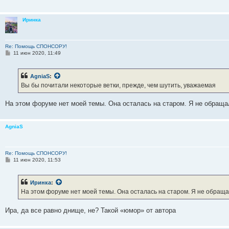
е
н
и
Иринка
е
Re: Помощь СПОНСОРУ!
С
11 июн 2020, 11:49
о
о
б
AgniaS
:
щ
е
Вы бы почитали некоторые ветки, прежде, чем шутить, уважаемая
н
и
е
На этом форуме нет моей темы. Она осталась на старом. Я не обращ
AgniaS
Re: Помощь СПОНСОРУ!
С
11 июн 2020, 11:53
о
о
б
Иринка
:
щ
е
На этом форуме нет моей темы. Она осталась на старом. Я не обращ
н
и
е
Ира, да все равно днище, не? Такой «юмор» от автора