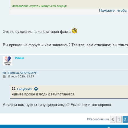
Отправлено спустя 2 минуты 55 секунд:
Нажмите, чтобы 
Semi
:
ваш уровень образования и воспитания тоже всем заметен, успок
Как шавка тявкаете тут на прохожих
Это не суждение, а констатация факта
По себе людей не судят ...
Вы пришли на форум и чем занялись? Тяв-тяв, вам отвечают, вы тяв-тя
Илина
Re: Помощь СПОНСОРУ!
С
11 июн 2020, 13:37
о
о
б
LadyGold
:
щ
е
живите проще и люди к вам потянутся.
н
и
е
А зачем нам нужны тянущиеся люди? Если нам и так хорошо.
1
2
Пред.
133 сообщения