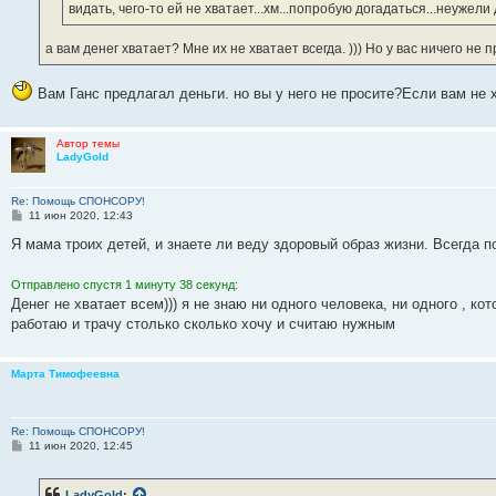
е
видать, чего-то ей не хватает...хм...попробую догадаться...неужели
а вам денег хватает? Мне их не хватает всегда. ))) Но у вас ничего не 
Вам Ганс предлагал деньги. но вы у него не просите?Если вам не х
Автор темы
LadyGold
Re: Помощь СПОНСОРУ!
С
11 июн 2020, 12:43
о
о
Я мама троих детей, и знаете ли веду здоровый образ жизни. Всегда 
б
щ
е
Отправлено спустя 1 минуту 38 секунд:
н
Денег не хватает всем))) я не знаю ни одного человека, ни одного , ко
и
е
работаю и трачу столько сколько хочу и считаю нужным
Марта Тимофеевна
Re: Помощь СПОНСОРУ!
С
11 июн 2020, 12:45
о
о
б
LadyGold
: