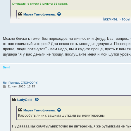
Отправлено спустя 3 минуты 55 секунд:
Марта Тимофеевна
:
Нажмите, чтобы 
Вы даже доставку раков организовать не можете
А кто сказал, что не могу ))) но тут же должен быть взаимный интерес.
Можно ближе к теме, без переходов на личности и флуд. Был вопрос: 
Отправлено спустя 1 минуту 44 секунды:
от вас взаимный интерес? Для секса есть молодые девушки. Поговорит
проще, люди потянутся" - вам надо, вы и будьте проще, пусть к вам тян
Марта Тимофеевна
:
шушера "я у вас деньги не прошу, послушайте меня и мои шутки уровн
Есть другие люди, с которыми интересно пообщаться, люди с хоро
ну вот я же говорила почесать языками ))) спонсор - не смешите меня )
Semi
Re: Помощь СПОНСОРУ!
С
11 июн 2020, 13:35
о
о
б
LadyGold
:
щ
е
н
Марта Тимофеевна
:
и
е
Как собутылник с вашими шутками вы неинтересны
Ну дааааа как собутыльник точно не интересна, я же бутылками не пь