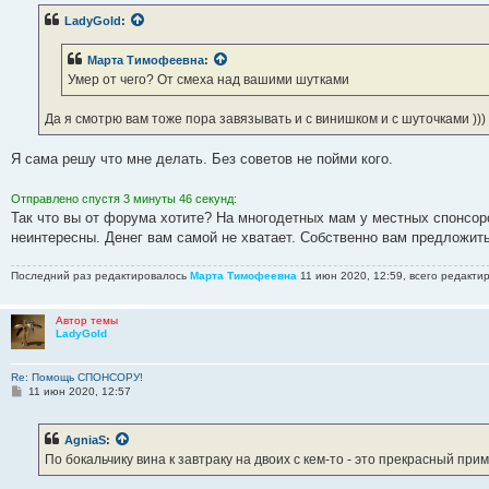
б
LadyGold
:
щ
е
н
Марта Тимофеевна
:
и
е
Умер от чего? От смеха над вашими шутками
Да я смотрю вам тоже пора завязывать и с винишком и с шуточками )))
Я сама решу что мне делать. Без советов не пойми кого.
Отправлено спустя 3 минуты 46 секунд:
Так что вы от форума хотите? На многодетных мам у местных спонсор
неинтересны. Денег вам самой не хватает. Собственно вам предложить
Последний раз редактировалось
Марта Тимофеевна
11 июн 2020, 12:59, всего редакти
Автор темы
LadyGold
Re: Помощь СПОНСОРУ!
С
11 июн 2020, 12:57
о
о
б
AgniaS
:
щ
е
По бокальчику вина к завтраку на двоих с кем-то - это прекрасный при
н
и