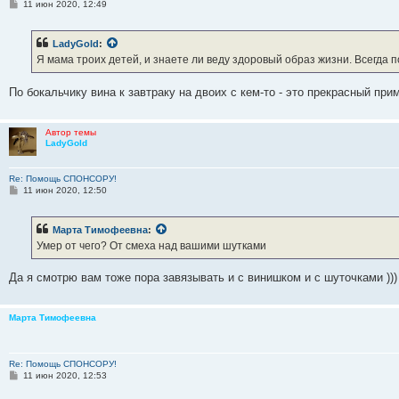
С
11 июн 2020, 12:49
о
о
б
LadyGold
:
щ
е
Я мама троих детей, и знаете ли веду здоровый образ жизни. Всегда
н
и
е
По бокальчику вина к завтраку на двоих с кем-то - это прекрасный при
Автор темы
LadyGold
Re: Помощь СПОНСОРУ!
С
11 июн 2020, 12:50
о
о
б
Марта Тимофеевна
:
щ
е
Умер от чего? От смеха над вашими шутками
н
и
е
Да я смотрю вам тоже пора завязывать и с винишком и с шуточками )))
Марта Тимофеевна
Re: Помощь СПОНСОРУ!
С
11 июн 2020, 12:53
о
о