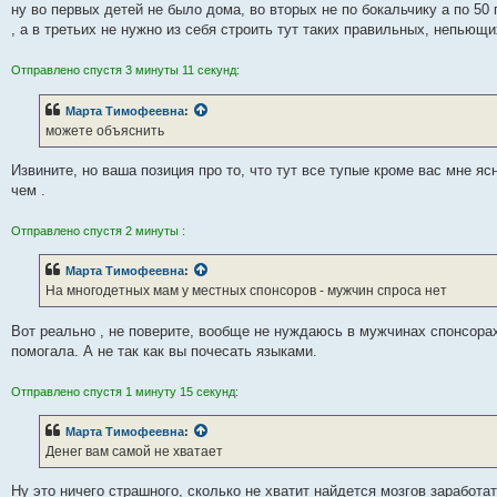
е
ну во первых детей не было дома, во вторых не по бокальчику а по 50
, а в третьих не нужно из себя строить тут таких правильных, непьющи
Отправлено спустя 3 минуты 11 секунд:
Марта Тимофеевна
:
можете объяснить
Извините, но ваша позиция про то, что тут все тупые кроме вас мне яс
чем .
Отправлено спустя 2 минуты :
Марта Тимофеевна
:
На многодетных мам у местных спонсоров - мужчин спроса нет
Вот реально , не поверите, вообще не нуждаюсь в мужчинах спонсорах
помогала. А не так как вы почесать языками.
Отправлено спустя 1 минуту 15 секунд:
Марта Тимофеевна
:
Денег вам самой не хватает
Ну это ничего страшного, сколько не хватит найдется мозгов заработа