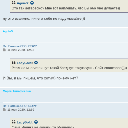
AgniaS
:
Это так интересно? Мне вот наплевать, что Вы обо мне думаете))
ну это взаимно, ничего себе не надумывайте ))
AgniaS
Re: Помощь СПОНСОРУ!
С
11 июн 2020, 12:33
о
о
б
LadyGold
:
щ
е
Реально многие пишут такой бред тут, такую чушь. Сайт спонсоров ))))
н
и
е
И Вы, и мы пишем, что хотим) почему нет?
Марта Тимофеевна
Re: Помощь СПОНСОРУ!
С
11 июн 2020, 12:36
о
о
б
LadyGold
:
щ
е
Сама Иринка не думаю что обиделась