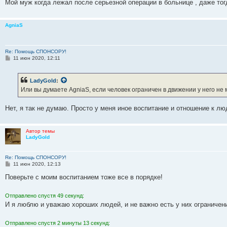
Мой муж когда лежал после серьезной операции в больнице , даже тог
AgniaS
Re: Помощь СПОНСОРУ!
С
11 июн 2020, 12:11
о
о
б
LadyGold
:
щ
е
Или вы думаете AgniaS, если человек ограничен в движении у него не
н
и
е
Нет, я так не думаю. Просто у меня иное воспитание и отношение к л
Автор темы
LadyGold
Re: Помощь СПОНСОРУ!
С
11 июн 2020, 12:13
о
о
Поверьте с моим воспитанием тоже все в порядке!
б
щ
е
Отправлено спустя 49 секунд:
н
И я люблю и уважаю хороших людей, и не важно есть у них ограничени
и
е
Отправлено спустя 2 минуты 13 секунд: