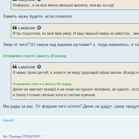
щ
е
Поверьте , я за всю жизнь меньше выпила, чем вы за год!
н
и
е
Хамить мужу будете. если позволит.
LadyGold
:
Я бы пошутила, но мой муж умер. И ваш черный юмор не уместен... мн
Умер от чего? От смеха над вашими шутками? о, тогда извиняюсь, я та
Отправлено спустя 1 минуту 28 секунд:
LadyGold
:
Я мама троих детей, и знаете ли веду здоровый образ жизни. Всегда
Отправлено спустя 1 минуту 38 секунд:
Денег не хватает всем))) я не знаю ни одного человека, ни одного , ко
и трачу столько сколько хочу и считаю нужным
Мы рады за вас. От форума чего хотите? Денег не дадут. сразу преду
AgniaS
Re: Помощь СПОНСОРУ!