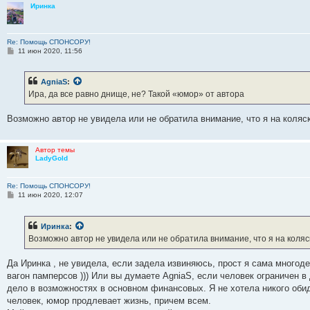
Иринка
Re: Помощь СПОНСОРУ!
С
11 июн 2020, 11:56
о
о
б
AgniaS
:
щ
е
Ира, да все равно днище, не? Такой «юмор» от автора
н
и
е
Возможно автор не увидела или не обратила внимание, что я на коляск
Автор темы
LadyGold
Re: Помощь СПОНСОРУ!
С
11 июн 2020, 12:07
о
о
б
Иринка
:
щ
е
Возможно автор не увидела или не обратила внимание, что я на коляс
н
и
е
Да Иринка , не увидела, если задела извиняюсь, прост я сама многоде
вагон памперсов ))) Или вы думаете AgniaS, если человек ограничен в
дело в возможностях в основном финансовых. Я не хотела никого обиде
человек, юмор продлевает жизнь, причем всем.