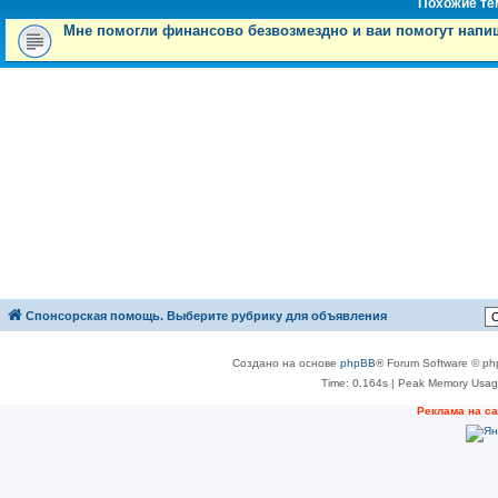
Похожие т
Мне помогли финансово безвозмездно и ваи помогут напи
Спонсорская помощь. Выберите рубрику для объявления
Создано на основе
phpBB
® Forum Software © ph
Time: 0.164s
| Peak Memory Usage
Реклама на с