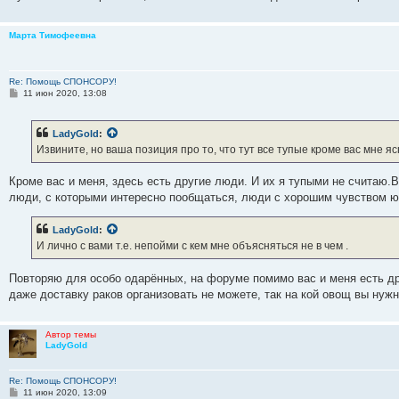
Марта Тимофеевна
Re: Помощь СПОНСОРУ!
С
11 июн 2020, 13:08
о
о
б
LadyGold
:
щ
е
Извините, но ваша позиция про то, что тут все тупые кроме вас мне яс
н
и
е
Кроме вас и меня, здесь есть другие люди. И их я тупыми не считаю.В
люди, с которыми интересно пообщаться, люди с хорошим чувством ю
LadyGold
:
И лично с вами т.е. непойми с кем мне объясняться не в чем .
Повторяю для особо одарённых, на форуме помимо вас и меня есть д
даже доставку раков организовать не можете, так на кой овощ вы нуж
Автор темы
LadyGold
Re: Помощь СПОНСОРУ!
С
11 июн 2020, 13:09