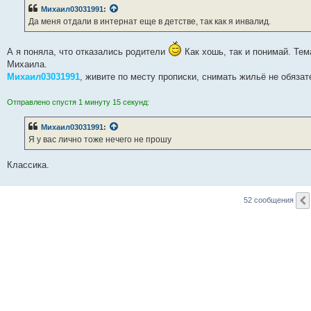
е
Михаил03031991
:
н
Да меня отдали в интернат еще в детстве, так как я инвалид.
и
е
А я поняла, что отказались родители
Как хошь, так и понимай. Тем
Михаила.
Михаил03031991
, живите по месту прописки, снимать жильё не обязат
Отправлено спустя 1 минуту 15 секунд:
Михаил03031991
:
Я у вас лично тоже нечего не прошу
Классика.
52 сообщения