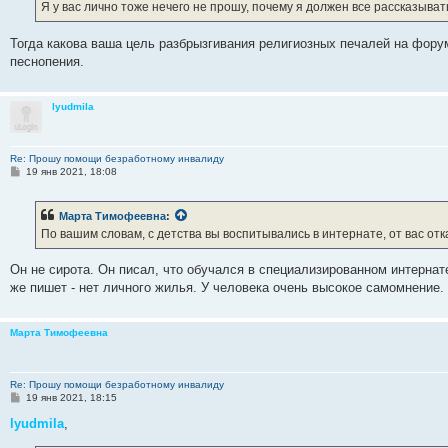
е
Я у вас лично тоже нечего не прошу, почему я должен все рассказыва
н
и
е
Тогда какова ваша цель разбрызгивания религиозных печалей на фору
песнопения.
lyudmila
Re: Прошу помощи безработному инвалиду
С
19 янв 2021, 18:08
о
о
б
Марта Тимофеевна
:
щ
е
По вашим словам, с детства вы воспитывались в интернате, от вас отк
н
и
е
Он не сирота. Он писал, что обучался в специализированном интернате
же пишет - нет личного жилья. У человека очень высокое самомнение.
Марта Тимофеевна
Re: Прошу помощи безработному инвалиду
С
19 янв 2021, 18:15
о
о
lyudmila
,
б
щ