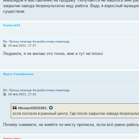
инвалидов и выставленно на продажу. Получается не нашлось мне раб
закрытии завода безрезультатно ищу работа. Ведь я взрослый мужщин
существом.
Fosters333
Re: Прошу помощи безработному инвалиду
С
19 янв 2021, 17:37
о
о
Людмила, я не желаю это точно, мне и тут не плохо
б
щ
е
н
и
Марта Тимофеевна
е
Re: Прошу помощи безработному инвалиду
С
19 янв 2021, 17:41
о
о
б
Михаил03031991
:
щ
е
если послали в раенный центр. Где после закрытии завода безрезуль
н
и
е
Почему снимаете, не живёте по месту прописки, если всё равно работ
Автор темы