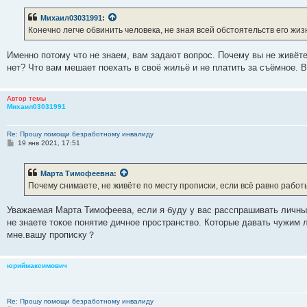
о
б
Михаил03031991
:
щ
е
Конечно легче обвинить человека, не зная всей обстоятельств его жиз
н
и
е
Именно потому что не знаем, вам задают вопрос. Почему вы не живёте
нет? Что вам мешает поехать в своё жильё и не платить за съёмное. 
Автор темы
Михаил03031991
Re: Прошу помощи безработному инвалиду
С
19 янв 2021, 17:51
о
о
б
Марта Тимофеевна
:
щ
е
Почему снимаете, не живёте по месту прописки, если всё равно работ
н
и
е
Уважаемая Марта Тимофеева, если я буду у вас расспрашивать личн
не знаете токое понятие дичное пространство. Которые давать чужим 
мне.вашу прописку？
юриймаксимович
Re: Прошу помощи безработному инвалиду