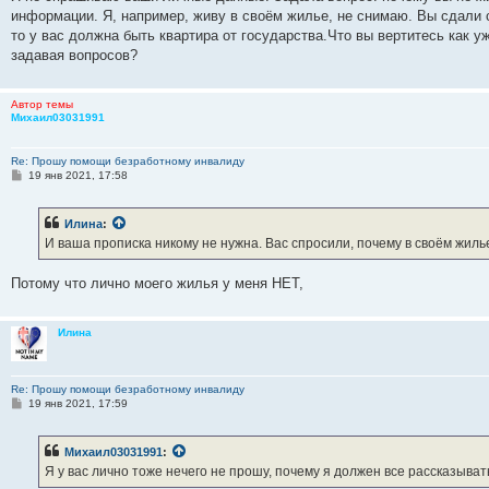
информации. Я, например, живу в своём жилье, не снимаю. Вы сдали с
то у вас должна быть квартира от государства.Что вы вертитесь как у
задавая вопросов?
Автор темы
Михаил03031991
Re: Прошу помощи безработному инвалиду
С
19 янв 2021, 17:58
о
о
б
Илина
:
щ
е
И ваша прописка никому не нужна. Вас спросили, почему в своём жиль
н
и
е
Потому что лично моего жилья у меня НЕТ,
Илина
Re: Прошу помощи безработному инвалиду
С
19 янв 2021, 17:59
о
о
б
Михаил03031991
:
щ
е
Я у вас лично тоже нечего не прошу, почему я должен все рассказыва
н