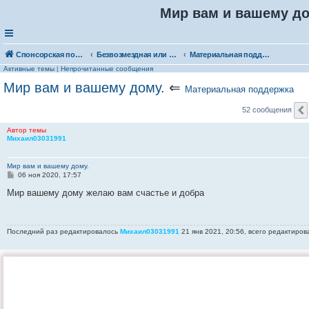
Мир вам и вашему дом
Спонсорская помощь. Выберите рубрику для объявления
Безвозмездная или условно-безвозмездная помощь
Материальная поддержка
Активные темы
|
Непрочитанные сообщения
Мир вам и вашему дому.
⇐
Материальная поддержка
52 сообщения
Автор темы
Михаил03031991
Мир вам и вашему дому.
С
06 ноя 2020, 17:57
о
о
Мир вашему дому желаю вам счастье и добра
б
щ
е
н
Последний раз редактировалось
Михаил03031991
21 янв 2021, 20:56, всего редактиров
и
е