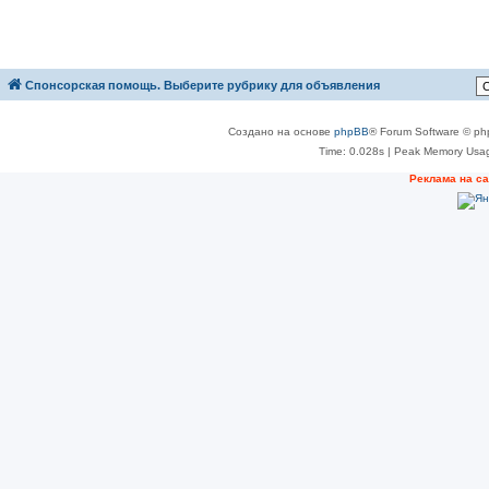
Спонсорская помощь. Выберите рубрику для объявления
Создано на основе
phpBB
® Forum Software © ph
Time: 0.028s
| Peak Memory Usag
Реклама на с