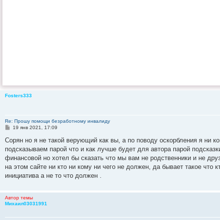
Fosters333
Re: Прошу помощи безработному инвалиду
С
19 янв 2021, 17:09
о
о
Сорян но я не такой верующий как вы, а по поводу оскорбления я ни к
б
подсказываем парой что и как лучше будет для автора парой подсказк
щ
е
финансовой но хотел бы сказать что мы вам не родственники и не дру
н
на этом сайте ни кто ни кому ни чего не должен, да бывает такое что 
и
е
инициатива а не то что должен .
Автор темы
Михаил03031991