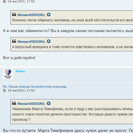
С
19 янв 2021, 17:52
о
о
б
Михаил03031991
:
щ
е
Конечно легче обвинить человека, не зная всей обстоятельств его жиз
н
и
е
А в чем вас обвинили-то? Вы в каждом своем послании пытаетесь вызв
Михаил03031991
:
я взрослый мужщина и тоже хочется.чувствовать.человеком, а не жалк
Вот и действуйте!
Илина
Re: Прошу помощи безработному инвалиду
С
19 янв 2021, 17:53
о
о
б
Михаил03031991
:
щ
е
Уважаемая Марта Тимофеева, если я буду у вас расспрашивать личн
н
знаете токое понятие дичное пространство. Которые давать чужим лю
и
е
прописку？
Вы что-то путаете. Марта Тимофеевна здесь чужих денег не просит. П