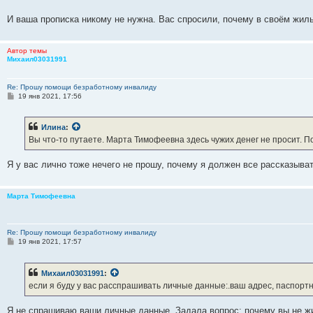
И ваша прописка никому не нужна. Вас спросили, почему в своём жиль
Автор темы
Михаил03031991
Re: Прошу помощи безработному инвалиду
С
19 янв 2021, 17:56
о
о
б
Илина
:
щ
е
Вы что-то путаете. Марта Тимофеевна здесь чужих денег не просит. 
н
и
е
Я у вас лично тоже нечего не прошу, почему я должен все рассказыв
Марта Тимофеевна
Re: Прошу помощи безработному инвалиду
С
19 янв 2021, 17:57
о
о
б
Михаил03031991
:
щ
е
если я буду у вас расспрашивать личные данные:.ваш адрес, паспор
н
и
е
Я не спрашиваю ваши личные данные. Задала вопрос: почему вы не жи