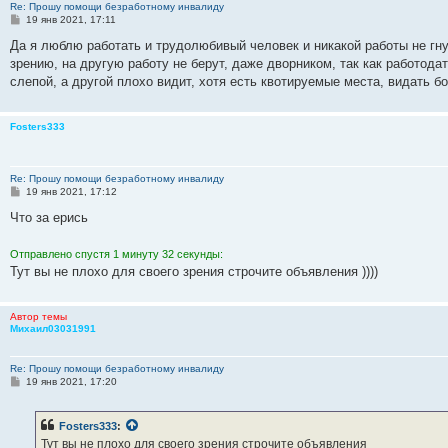
Re: Прошу помощи безработному инвалиду
С
19 янв 2021, 17:11
о
о
Да я люблю работать и трудолюбивый человек и никакой работы не гн
б
зрению, на другую работу не берут, даже дворником, так как работодат
щ
е
слепой, а другой плохо видит, хотя есть квотируемые места, видать бо
н
и
е
Fosters333
Re: Прошу помощи безработному инвалиду
С
19 янв 2021, 17:12
о
о
Что за ерись
б
щ
е
Отправлено спустя 1 минуту 32 секунды:
н
Тут вы не плохо для своего зрения строчите объявления ))))
и
е
Автор темы
Михаил03031991
Re: Прошу помощи безработному инвалиду
С
19 янв 2021, 17:20
о
о
б
Fosters333
:
щ
е
Тут вы не плохо для своего зрения строчите объявления