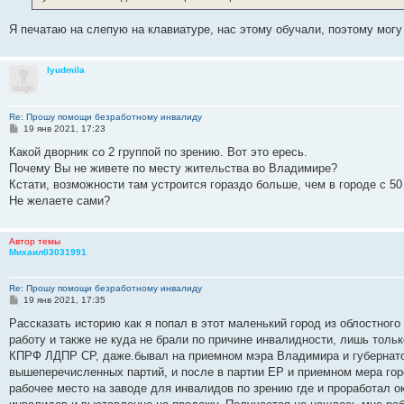
н
и
е
Я печатаю на слепую на клавиатуре, нас этому обучали, поэтому могу
lyudmila
Re: Прошу помощи безработному инвалиду
С
19 янв 2021, 17:23
о
о
Какой дворник со 2 группой по зрению. Вот это ересь.
б
Почему Вы не живете по месту жительства во Владимире?
щ
е
Кстати, возможности там устроится гораздо больше, чем в городе с 50
н
Не желаете сами?
и
е
Автор темы
Михаил03031991
Re: Прошу помощи безработному инвалиду
С
19 янв 2021, 17:35
о
о
Рассказать историю как я попал в этот маленький город из облостного 
б
работу и также не куда не брали по причине инвалидности, лишь толь
щ
е
КПРФ ЛДПР СР, даже.бывал на приемном мэра Владимира и губернато
н
вышеперечисленных партий, и после в партии ЕР и приемном мера гор
и
е
рабочее место на заводе для инвалидов по зрению где и проработал ок