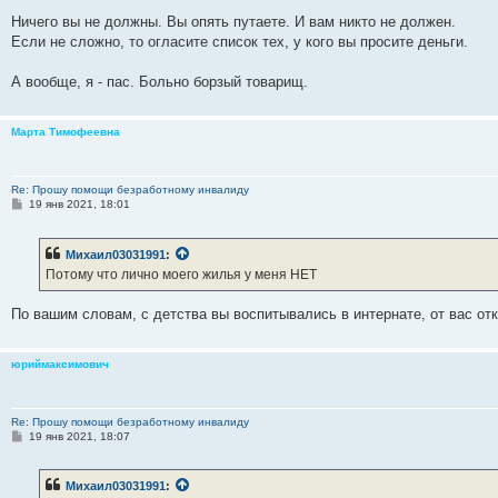
и
е
Ничего вы не должны. Вы опять путаете. И вам никто не должен.
Если не сложно, то огласите список тех, у кого вы просите деньги.
А вообще, я - пас. Больно борзый товарищ.
Марта Тимофеевна
Re: Прошу помощи безработному инвалиду
С
19 янв 2021, 18:01
о
о
б
Михаил03031991
:
щ
е
Потому что лично моего жилья у меня НЕТ
н
и
е
По вашим словам, с детства вы воспитывались в интернате, от вас отк
юриймаксимович
Re: Прошу помощи безработному инвалиду
С
19 янв 2021, 18:07
о
о
б
Михаил03031991
:
щ