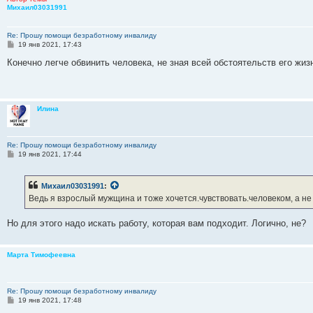
Михаил03031991
Re: Прошу помощи безработному инвалиду
С
19 янв 2021, 17:43
о
о
Конечно легче обвинить человека, не зная всей обстоятельств его жиз
б
щ
е
н
и
Илина
е
Re: Прошу помощи безработному инвалиду
С
19 янв 2021, 17:44
о
о
б
Михаил03031991
:
щ
е
Ведь я взрослый мужщина и тоже хочется.чувствовать.человеком, а не
н
и
е
Но для этого надо искать работу, которая вам подходит. Логично, не?
Марта Тимофеевна
Re: Прошу помощи безработному инвалиду
С
19 янв 2021, 17:48
о