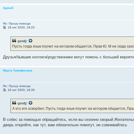
н
и
AgniaS
е
Re: Прошу помощи
С
18 окт 2020, 19:23
о
о
б
gordj
:
щ
е
Пусть тогда язык поучит на котором общается, Прав Ю. М не сюда зах
н
и
е
Друзья/бывшие коллеги/родственники могут помочь с большей вероят
Марта Тимофеевна
Re: Прошу помощи
С
18 окт 2020, 19:26
о
о
б
gordj
:
щ
е
А кто его оскорбил. Пусть тогда язык поучит на котором общается, Пр
н
и
е
В собес за помощью обращайтесь, если вы сезонно хворый.Желательно
дверь откройте, как тут, вам обязательно помогут, не сомневайтесь