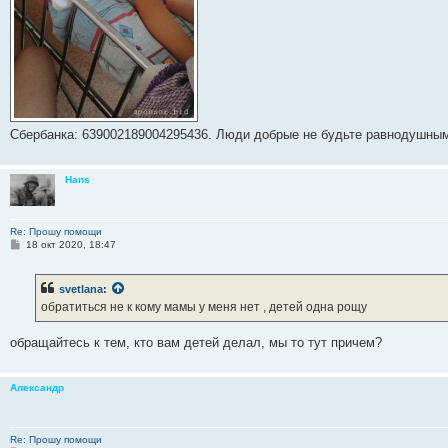
Сбербанка: 639002189004295436. Люди добрые не будьте равнодушны
Hans
Re: Прошу помощи
С
18 окт 2020, 18:47
о
о
б
svetlana
:
щ
е
обратиться не к кому мамы у меня нет , детей одна рощу
н
и
е
обращайтесь к тем, кто вам детей делал, мы то тут причем?
Александр
Re: Прошу помощи