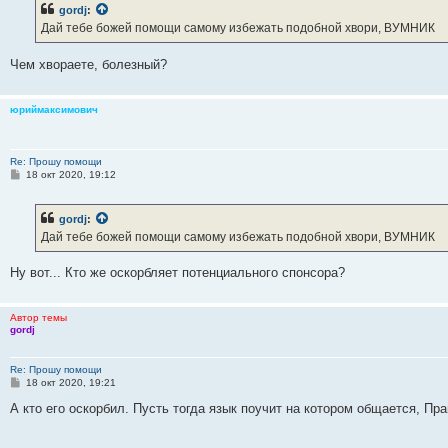
б
gordj
:
щ
е
Дай тебе божей помощи самому избежать подобной хвори, ВУМНИК
н
и
е
Чем хвораете, болезный?
юриймаксимович
Re: Прошу помощи
С
18 окт 2020, 19:12
о
о
б
gordj
:
щ
е
Дай тебе божей помощи самому избежать подобной хвори, ВУМНИК
н
и
е
Ну вот... Кто же оскорбляет потенциального спонсора?
Автор темы
gordj
Re: Прошу помощи
С
18 окт 2020, 19:21
о
о
А кто его оскорбил. Пусть тогда язык поучит на котором общается, Пр
б
щ
е