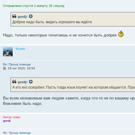
Отправлено спустя 1 минуту 25 секунд:
gordj
:
Добрее надо быть. видать хорошего вы ждёте.
Надо, только некоторых почитаешь и не хочется быть добрее
Ksana
Re: Прошу помощи
С
18 окт 2020, 19:54
о
о
б
gordj
:
щ
е
А кто его оскорбил. Пусть тогда язык поучит на котором общается, Пр
н
и
е
Вы всем незнакомым вам людям хамите, когда что-то не по вашему нр
Вежливее быть надо.
Автор темы
gordj
Re: Прошу помощи