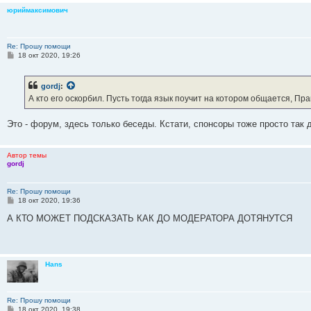
юриймаксимович
Re: Прошу помощи
С
18 окт 2020, 19:26
о
о
б
gordj
:
щ
е
А кто его оскорбил. Пусть тогда язык поучит на котором общается, Пр
н
и
е
Это - форум, здесь только беседы. Кстати, спонсоры тоже просто так 
Автор темы
gordj
Re: Прошу помощи
С
18 окт 2020, 19:36
о
о
А КТО МОЖЕТ ПОДСКАЗАТЬ КАК ДО МОДЕРАТОРА ДОТЯНУТСЯ
б
щ
е
н
и
Hans
е
Re: Прошу помощи
С
18 окт 2020, 19:38