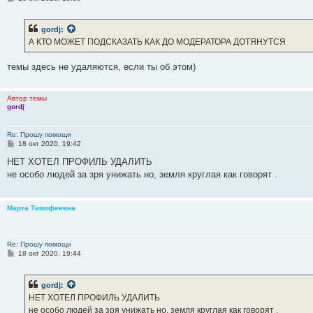
о
о
б
gordj
:
щ
е
А КТО МОЖЕТ ПОДСКАЗАТЬ КАК ДО МОДЕРАТОРА ДОТЯНУТСЯ
н
и
е
темы здесь не удаляются, если ты об этом)
Автор темы
gordj
Re: Прошу помощи
С
18 окт 2020, 19:42
о
о
НЕТ ХОТЕЛ ПРОФИЛЬ УДАЛИТЬ
б
не особо людей за зря унижать но, земля круглая как говорят .
щ
е
н
и
Марта Тимофеевна
е
Re: Прошу помощи
С
18 окт 2020, 19:44
о
о
б
gordj
:
щ
е
НЕТ ХОТЕЛ ПРОФИЛЬ УДАЛИТЬ
н
не особо людей за зря унижать но, земля круглая как говорят .
и