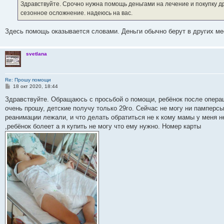
е
Здравствуйте. Срочно нужна помощь деньгами на лечение и покупку д
н
сезонное осложнение. надеюсь на вас.
и
е
Здесь помощь оказывается словами. Деньги обычно берут в других ме
svetlana
Re: Прошу помощи
С
18 окт 2020, 18:44
о
о
Здравствуйте. Обращаюсь с просьбой о помощи, ребёнок после операц
б
очень прошу, детские получу только 29го. Сейчас не могу ни памперсы
щ
е
реанимации лежали, и что делать обратиться не к кому мамы у меня н
н
,ребёнок болеет а я купить не могу что ему нужно. Номер карты
и
е