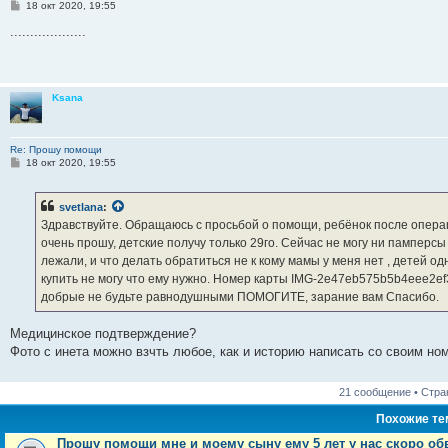
С
18 окт 2020, 19:55
о
о
...................
б
щ
е
н
и
Ksana
е
Re: Прошу помощи
С
18 окт 2020, 19:55
о
о
б
svetlana
:
щ
е
Здравствуйте. Обращаюсь с просьбой о помощи, ребёнок после операц
н
очень прошу, детские получу только 29го. Сейчас не могу ни памперсы
и
е
лежали, и что делать обратиться не к кому мамы у меня нет , детей о
купить не могу что ему нужно. Номер карты IMG-2e47eb575b5b4eee2
добрые не будьте равнодушными ПОМОГИТЕ, зарание вам Спасибо.
Медицинское подтверждение?
Фото с инета можно взчть любое, как и историю написать со своим но
21 сообщение • Стр
Похожие т
Прошу помощи мне и моему сыну ему 5 лет у нас скоро об