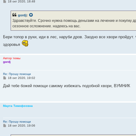
С
18 окт 2020, 18:48
о
о
б
gordj
:
щ
е
Здравствуйте. Срочно нужна помощь деньгами на лечение и покупку д
н
сезонное осложнение. надеюсь на вас.
и
е
Бери топор в руки, иди в лес, наруби дров. Заодно все хвори пройдут
здоровья
Автор темы
gordj
Re: Прошу помощи
С
18 окт 2020, 19:02
о
о
Дай тебе божей помощи самому избежать подобной хвори, ВУМНИК
б
щ
е
н
и
Марта Тимофеевна
е
Re: Прошу помощи
С
18 окт 2020, 19:06
о
о