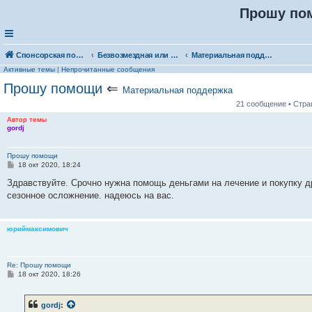
Прошу по
Спонсорская помощь. Выберите рубрику для объявления
Безвозмездная или условно-безвозмездная помощь
Материальная поддержка
Активные темы
|
Непрочитанные сообщения
Прошу помощи
⇐
Материальная поддержка
21 сообщение • Стр
Автор темы
gordj
Прошу помощи
С
18 окт 2020, 18:24
о
о
Здравствуйте. Срочно нужна помощь деньгами на лечение и покупку д
б
сезонное осложнение. надеюсь на вас.
щ
е
н
и
юриймаксимович
е
Re: Прошу помощи
С
18 окт 2020, 18:26
о
о
б
gordj
:
щ