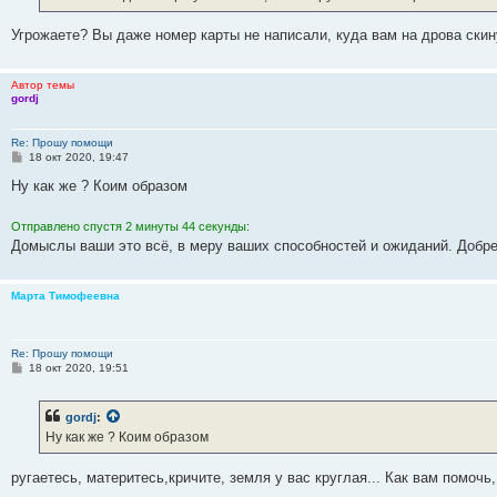
е
Угрожаете? Вы даже номер карты не написали, куда вам на дрова скин
Автор темы
gordj
Re: Прошу помощи
С
18 окт 2020, 19:47
о
о
Ну как же ? Коим образом
б
щ
е
Отправлено спустя 2 минуты 44 секунды:
н
Домыслы ваши это всё, в меру ваших способностей и ожиданий. Добре
и
е
Марта Тимофеевна
Re: Прошу помощи
С
18 окт 2020, 19:51
о
о
б
gordj
:
щ
е
Ну как же ? Коим образом
н
и
е
ругаетесь, материтесь,кричите, земля у вас круглая... Как вам помочь