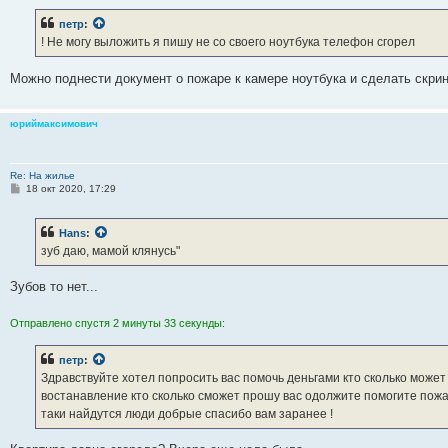
о
б
петр
:
щ
е
! Не могу выложить я пишу не со своего ноутбука телефон сгорел
н
и
е
Можно поднести документ о пожаре к камере ноутбука и сделать скрин
юриймаксимович
Re: На жилье
С
18 окт 2020, 17:29
о
о
б
Hans
:
щ
е
зуб даю, мамой клянусь"
н
и
е
Зубов то нет...
Отправлено спустя 2 минуты 33 секунды:
петр
:
Здравствуйте хотел попросить вас помочь деньгами кто сколько может 
востанавление кто сколько сможет прошу вас одолжите помогите пожа
таки найдутся люди добрые спасибо вам заранее !