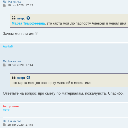
Re: На жилье
С
18 окт 2020, 17:43
о
о
б
петр
:
щ
е
Марта Тимофеевна
, это карта моя ,по паспорту Алексей я менял имя
н
и
е
Зачем меняли имя?
AgniaS
Re: На жилье
С
18 окт 2020, 17:44
о
о
б
петр
:
щ
е
это карта моя ,по паспорту Алексей я менял имя
н
и
е
Ответьте на вопрос про смету по материалам, пожалуйста. Спасибо.
Автор темы
петр
Re: На жилье
С
18 окт 2020, 17:48
о