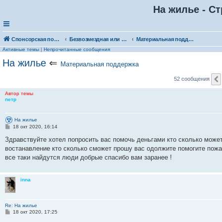
На жилье - Ст
Спонсорская помощь. Выберите рубрику для объявления
Безвозмездная или условно-безвозмездная помощь
Материальная поддержка
Активные темы
|
Непрочитанные сообщения
На жилье
⇐
Материальная поддержка
52 сообщения
Автор темы
петр
На жилье
С
18 окт 2020, 16:14
о
о
Здравствуйте хотел попросить вас помочь деньгами кто сколько может
б
востанавление кто сколько сможет прошу вас одолжите помогите пожа
щ
е
все таки найдутся люди добрые спасибо вам заранее !
н
и
е
inna
Re: На жилье
С
18 окт 2020, 17:25
о