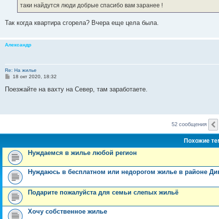
таки найдутся люди добрые спасибо вам заранее !
Так когда квартира сгорела? Вчера еще цела была.
Александр
Re: На жилье
С
18 окт 2020, 18:32
о
о
Поезжайте на вахту на Север, там заработаете.
б
щ
е
н
и
е
52 сообщения
Похожие т
Нуждаемся в жилье любой регион
Нуждаюсь в бесплатном или недорогом жилье в районе Д
Подарите пожалуйста для семьи слепых жильё
Хочу собственное жилье