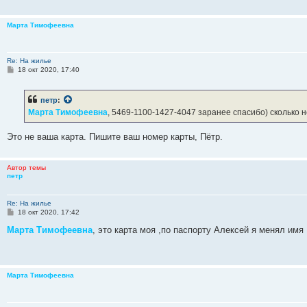
Марта Тимофеевна
Re: На жилье
С
18 окт 2020, 17:40
о
о
б
петр
:
щ
е
Марта Тимофеевна
, 5469-1100-1427-4047 заранее спасибо) сколько 
н
и
е
Это не ваша карта. Пишите ваш номер карты, Пётр.
Автор темы
петр
Re: На жилье
С
18 окт 2020, 17:42
о
о
Марта Тимофеевна
, это карта моя ,по паспорту Алексей я менял имя
б
щ
е
н
и
Марта Тимофеевна
е