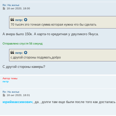
Re: На жилье
С
18 окт 2020, 18:00
о
о
б
петр
:
щ
е
70 тысяч это точная сумма которая нужна что бы сделать
н
и
е
А вчера было 150к. А карта-то кредитная у двуликого Януса.
Отправлено спустя 56 секунд:
петр
:
с другой стороны подумать,добро
С другой стороны камеры?
Автор темы
петр
Re: На жилье
С
18 окт 2020, 18:01
о
о
юриймаксимович
, да , долги там еще были после того как досталась
б
щ
е
н