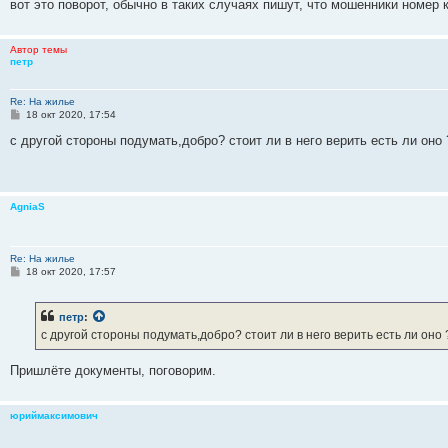
е
вот это поворот, обычно в таких случаях пишут, что мошенники номер 
Автор темы
петр
Re: На жилье
С
18 окт 2020, 17:54
о
о
с другой стороны подумать,добро? стоит ли в него верить есть ли оно ?
б
щ
е
н
и
AgniaS
е
Re: На жилье
С
18 окт 2020, 17:57
о
о
б
петр
:
щ
е
с другой стороны подумать,добро? стоит ли в него верить есть ли оно ?
н
и
е
Пришлёте документы, поговорим.
юриймаксимович