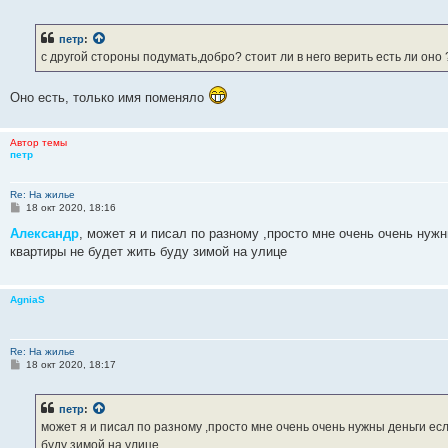
о
о
б
петр
:
щ
е
с другой стороны подумать,добро? стоит ли в него верить есть ли оно ?
н
и
е
Оно есть, только имя поменяло
Автор темы
петр
Re: На жилье
С
18 окт 2020, 18:16
о
о
Александр
, может я и писал по разному ,просто мне очень очень нуж
б
квартиры не будет жить буду зимой на улице
щ
е
н
и
AgniaS
е
Re: На жилье
С
18 окт 2020, 18:17
о
о
б
петр
:
щ
е
может я и писал по разному ,просто мне очень очень нужны деньги ес
н
буду зимой на улице
и