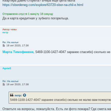
Квартира давно сгорела? Вчера еще цела была
https://sbordeneg.com/explore/63720-sbor-na-zhil-e.html
Отправлено спустя 1 минуту 18 секунд:
Да и карта кредитная у зубного погорельца.
Автор темы
петр
Re: На жилье
С
18 окт 2020, 17:36
о
о
Марта Тимофеевна
, 5469-1100-1427-4047 заранее спасибо) сколько н
б
щ
е
н
и
AgniaS
е
Re: На жилье
С
18 окт 2020, 17:38
о
о
б
петр
:
щ
е
5469-1100-1427-4047 заранее спасибо) сколько не жалко вам пожертв
н
и
е
Ответьте на вопросы, пожалуйста. Есть ли фото пожара? Где смета м