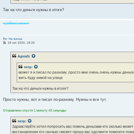
е
Так на что деньги нужны в итоге?
юриймаксимович
Re: На жилье
С
18 окт 2020, 18:20
о
о
б
AgniaS
:
щ
е
н
петр
:
и
е
может я и писал по разному ,просто мне очень очень нужны деньги
жить буду зимой на улице
Так на что деньги нужны в итоге?
Просто нужны, вот и писал по-разному. Нужны и все тут.
Отправлено спустя 1 минуту 43 секунды:
петр
:
Здравствуйте хотел попросить вас помочь деньгами кто сколько может 
востанавление кто сколько сможет прошу вас одолжите помогите пожа