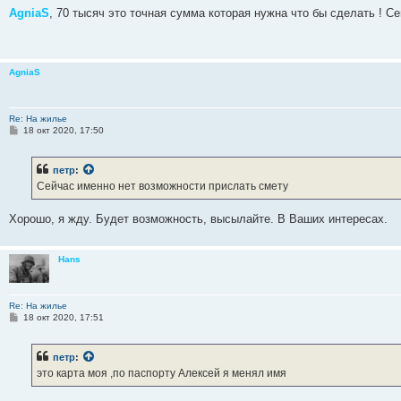
о
AgniaS
, 70 тысяч это точная сумма которая нужна что бы сделать ! 
б
щ
е
н
и
AgniaS
е
Re: На жилье
С
18 окт 2020, 17:50
о
о
б
петр
:
щ
е
Сейчас именно нет возможности прислать смету
н
и
е
Хорошо, я жду. Будет возможность, высылайте. В Ваших интересах.
Hans
Re: На жилье
С
18 окт 2020, 17:51
о
о
б
петр
:
щ
е
это карта моя ,по паспорту Алексей я менял имя
н
и