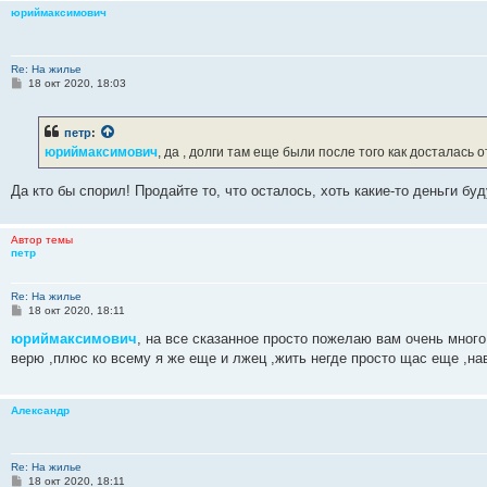
и
юриймаксимович
е
Re: На жилье
С
18 окт 2020, 18:03
о
о
б
петр
:
щ
е
юриймаксимович
, да , долги там еще были после того как досталась 
н
и
е
Да кто бы спорил! Продайте то, что осталось, хоть какие-то деньги буд
Автор темы
петр
Re: На жилье
С
18 окт 2020, 18:11
о
о
юриймаксимович
, на все сказанное просто пожелаю вам очень много 
б
верю ,плюс ко всему я же еще и лжец ,жить негде просто щас еще ,на
щ
е
н
и
Александр
е
Re: На жилье
С
18 окт 2020, 18:11