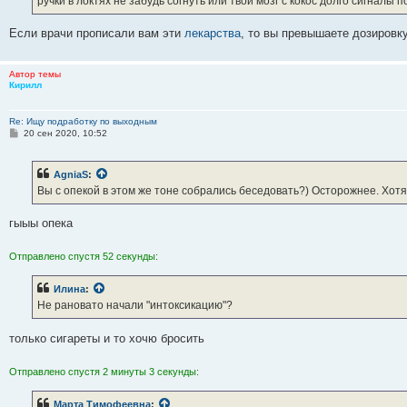
ручки в локтях не забудь согнуть или твой мозг с кокос долго сигналы 
Если врачи прописали вам эти
лекарства
, то вы превышаете дозировку
Автор темы
Кирилл
Re: Ищу подработку по выходным
С
20 сен 2020, 10:52
о
о
б
AgniaS
:
щ
е
Вы с опекой в этом же тоне собрались беседовать?) Осторожнее. Хотя 
н
и
е
гыыы опека
Отправлено спустя 52 секунды:
Илина
:
Не рановато начали "интоксикацию"?
только сигареты и то хочю бросить
Отправлено спустя 2 минуты 3 секунды:
Марта Тимофеевна
: