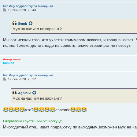
Re: Ищу подработку по выходным
С
19 сен 2020, 20:43
о
о
б
Semi
:
щ
е
Муж на час чем не вариант?
н
и
е
Мы вот искали того, что участок триммером покосит, и траву вывезет
полно. Только делать надо на совесть, иначе второй раз не позовут.
Автор темы
Кирилл
Re: Ищу подработку по выходным
С
19 сен 2020, 20:52
о
о
б
AgniaS
:
щ
е
Муж на час чем не вариант?
н
и
е
что?
спасибо
Отправлено спустя 5 минут 8 секунд:
Многодетный отец, ищет подработку по выходным,возможен муж на ча