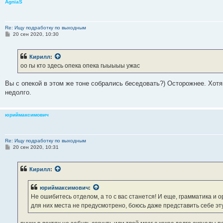
AgniaS
Re: Ищу подработку по выходным
С
20 сен 2020, 10:30
о
о
б
Кирилл
:
щ
е
оо гы кто здесь опека опека гыыыыы ужас
н
и
е
Вы с опекой в этом же тоне собрались беседовать?) Осторожнее. Хотя 
недолго.
юриймаксимович
Re: Ищу подработку по выходным
С
20 сен 2020, 10:31
о
о
б
Кирилл
:
щ
е
н
юриймаксимович
:
и
е
Не ошибитесь отделом, а то с вас станется! И еще, грамматика и 
для них места не предусмотрено, боюсь даже представить себе эту 