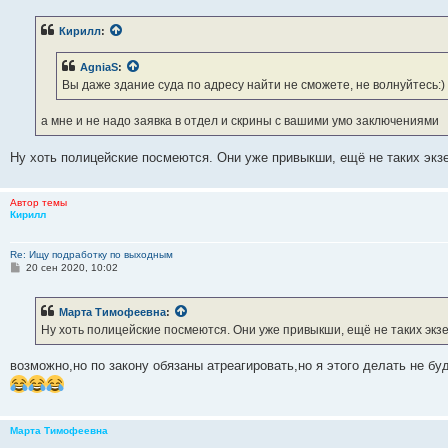
о
б
Кирилл
:
щ
е
н
AgniaS
:
и
е
Вы даже здание суда по адресу найти не сможете, не волнуйтесь:)
а мне и не надо заявка в отдел и скрины с вашими умо заключениями
Ну хоть полицейские посмеются. Они уже привыкши, ещё не таких эк
Автор темы
Кирилл
Re: Ищу подработку по выходным
С
20 сен 2020, 10:02
о
о
б
Марта Тимофеевна
:
щ
е
Ну хоть полицейские посмеются. Они уже привыкши, ещё не таких экз
н
и
е
возможно,но по закону обязаны атреагировать,но я этого делать не б
Марта Тимофеевна