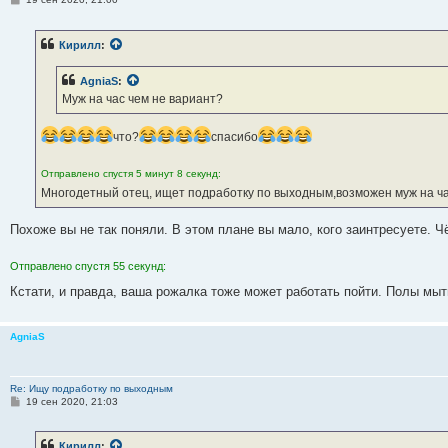
о
о
б
Кирилл
:
щ
е
н
AgniaS
:
и
е
Муж на час чем не вариант?
что?
спасибо
Отправлено спустя 5 минут 8 секунд:
Многодетный отец, ищет подработку по выходным,возможен муж на ч
Похоже вы не так поняли. В этом плане вы мало, кого заинтресуете. 
Отправлено спустя 55 секунд:
Кстати, и правда, ваша рожалка тоже может работать пойти. Полы мы
AgniaS
Re: Ищу подработку по выходным
С
19 сен 2020, 21:03
о
о
б
Кирилл
: