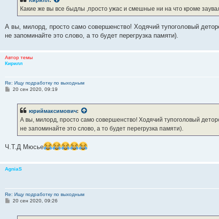
Кирилл
:
щ
е
Какие же вы все быдлы ,просто ужас и смешные ни на что кроме зау
н
и
е
А вы, милорд, просто само совершенство! Ходячий тупоголовый деторо
не запоминайте это слово, а то будет перегрузка памяти).
Автор темы
Кирилл
Re: Ищу подработку по выходным
С
20 сен 2020, 09:19
о
о
б
юриймаксимович
:
щ
е
А вы, милорд, просто само совершенство! Ходячий тупоголовый детор
н
не запоминайте это слово, а то будет перегрузка памяти).
и
е
Ч.Т.Д Мюсье
AgniaS
Re: Ищу подработку по выходным
С
20 сен 2020, 09:26
о
о
б