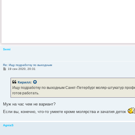
Semi
Re: Ищу подработку по выходным
С
19 сен 2020, 20:31
о
о
б
Кирилл
:
щ
е
Ищу подработку по выходным Санкт-Петербург моляр-штукатур профес
н
готов работать.
и
е
Муж на час чем не вариант?
Если вы, конечно, что-то умеете кроме молярства и зачатия деток
AgniaS