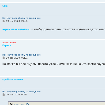
Semi
Re: Ищу подработку по выходным
С
19 сен 2020, 21:35
о
о
юриймаксимович
, и необузданной лени, хамства и умения деток кле
б
щ
е
н
и
Автор темы
е
Кирилл
Re: Ищу подработку по выходным
С
20 сен 2020, 08:01
о
о
Какие же вы все быдлы ,просто ужас и смешные ни на что кроме заув
б
щ
е
н
и
юриймаксимович
е
Re: Ищу подработку по выходным
С
20 сен 2020, 09:11
о
о
б