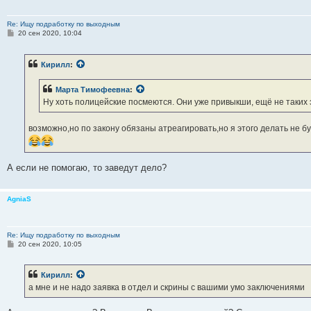
Re: Ищу подработку по выходным
С
20 сен 2020, 10:04
о
о
б
Кирилл
:
щ
е
н
Марта Тимофеевна
:
и
е
Ну хоть полицейские посмеются. Они уже привыкши, ещё не таких
возможно,но по закону обязаны атреагировать,но я этого делать не б
А если не помогаю, то заведут дело?
AgniaS
Re: Ищу подработку по выходным
С
20 сен 2020, 10:05
о
о
б
Кирилл
:
щ
е
а мне и не надо заявка в отдел и скрины с вашими умо заключениями
н
и
е