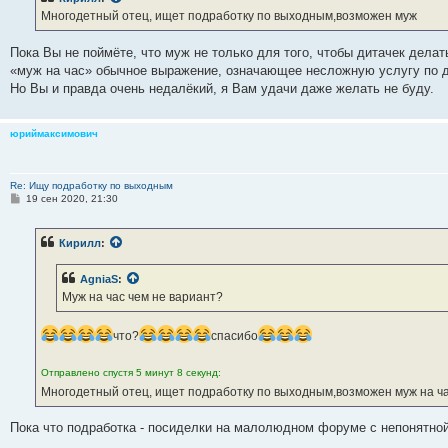
щ
е
Многодетный отец, ищет подработку по выходным,возможен муж
н
и
е
Пока Вы не поймёте, что муж не только для того, чтобы дитачек делат
«муж на час» обычное выражение, означающее несложную услугу по д
Но Вы и правда очень недалёкий, я Вам удачи даже желать не буду.
юриймаксимович
Re: Ищу подработку по выходным
С
19 сен 2020, 21:30
о
о
б
Кирилл
:
щ
е
н
AgniaS
:
и
е
Муж на час чем не вариант?
что?
спасибо
Отправлено спустя 5 минут 8 секунд:
Многодетный отец, ищет подработку по выходным,возможен муж на ч
Пока что подработка - посиделки на малолюдном форуме с непонятной