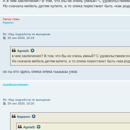
А в чем заключения? В том, что Вы не очень умный? С удовольствием
Но сначала мебель детям купите, а то опека перестанет быть «как род
Автор темы
Кирилл
Re: Ищу подработку по выходным
С
20 сен 2020, 10:19
о
о
б
AgniaS
:
щ
е
в чем заключения? В том, что Вы не очень умный? С удовольствием п
н
Но сначала мебель детям купите, а то опека перестанет быть «как ро
и
е
оо гы кто здесь опека опека гыыыыы ужас
юриймаксимович
Re: Ищу подработку по выходным
С
20 сен 2020, 10:20
о
о
б
Кирилл
:
щ
е
н
AgniaS
:
и