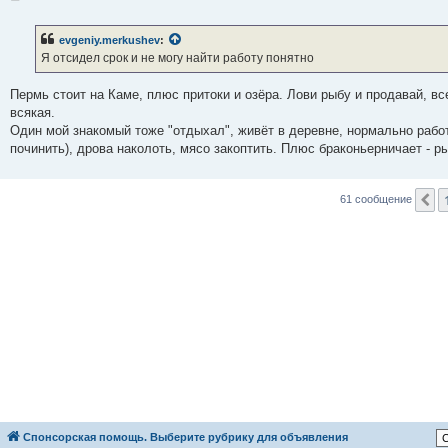
о
о
б
evgeniy.merkushev
:
щ
е
Я отсидел срок и не могу найти работу понятно
н
и
е
Пермь стоит на Каме, плюс притоки и озёра. Лови рыбу и продавай, вс
всякая.
Один мой знакомый тоже "отдыхал", живёт в деревне, нормально работ
починить), дрова наколоть, мясо закоптить. Плюс браконьерничает - р
П
61 сообщение
Спонсорская помощь. Выберите рубрику для объявления