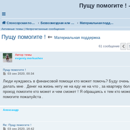
Пущу помогите ! 
Спонсорская помощь. Выберите рубрику для объявления
Безвозмездная или условно-безвозмездная помощь
Материальная поддержка
Активные темы
|
Непрочитанные сообщения
Пущу помогите !
⇐
Материальная поддержка
П
61 сообщение
Автор темы
evgeniy.merkushev
Пущу помогите !
С
03 сен 2020, 00:34
о
о
Люди нуждаюсь в финансовой помощи кто может помочь? Буду очень бл
б
делать мне . Денег на жизнь нету не на еду не на что , за квартиру бо
щ
е
проезд помогите кто может и чем сможет ! Я обращаясь к тем кто може
н
помогите пожалуйста .
и
е
Александр
Re: Пущу помогите !
С
03 сен 2020, 16:42