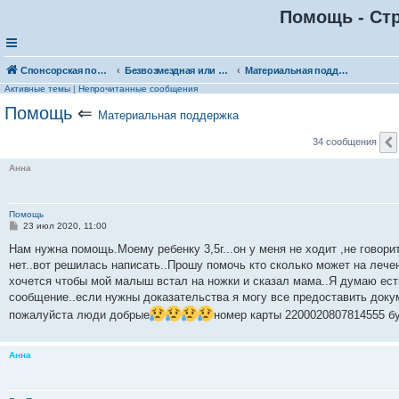
Помощь - Стр
Спонсорская помощь. Выберите рубрику для объявления
Безвозмездная или условно-безвозмездная помощь
Материальная поддержка
Активные темы
|
Непрочитанные сообщения
Помощь
⇐
Материальная поддержка
34 сообщения
Анна
Помощь
С
23 июл 2020, 11:00
о
о
Нам нужна помощь.Моему ребенку 3,5г...он у меня не ходит ,не говорит.
б
нет..вот решилась написать..Прошу помочь кто сколько может на лечен
щ
е
хочется чтобы мой малыш встал на ножки и сказал мама..Я думаю ест
н
сообщение..если нужны доказательства я могу все предоставить доку
и
е
пожалуйста люди добрые
номер карты 2200020807814555 бу
Анна