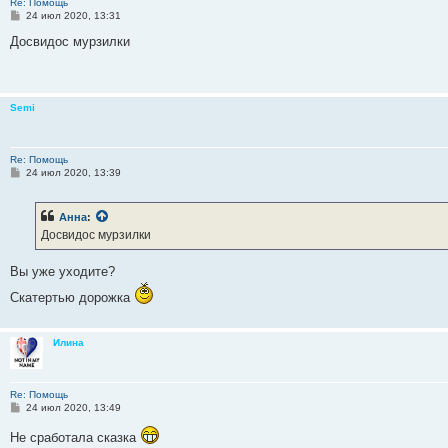
Re: Помощь
С
24 июл 2020, 13:31
о
о
Досвидос мурзилки
б
щ
е
н
и
Semi
е
Re: Помощь
С
24 июл 2020, 13:39
о
о
б
Анна
:
щ
е
Досвидос мурзилки
н
и
е
Вы уже уходите?
Скатертью дорожка
Илина
Re: Помощь
С
24 июл 2020, 13:49
о
о
Не сработала сказка
б