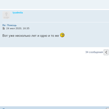
щ
е
н
и
lyudmila
е
Re: Помощь
С
24 июл 2020, 16:35
о
о
Вот уже несколько лет и одно и то же
б
щ
е
н
и
е
34 сообщения