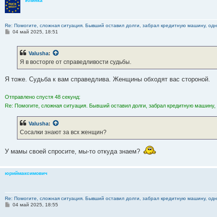
Илинка
Re: Помогите, сложная ситуация. Бывший оставил долги, забрал кредитную машину, одна
С
04 май 2025, 18:51
о
о
б
Valusha
:
щ
е
Я в восторге от справедливости судьбы.
н
и
е
Я тоже. Судьба к вам справедлива. Женщины обходят вас стороной.
Отправлено спустя 48 секунд:
Re: Помогите, сложная ситуация. Бывший оставил долги, забрал кредитную машину, 
Valusha
:
Сосалки знают за всх женщин?
У мамы своей спросите, мы-то откуда знаем?
юриймаксимович
Re: Помогите, сложная ситуация. Бывший оставил долги, забрал кредитную машину, одна
С
04 май 2025, 18:55
о
о