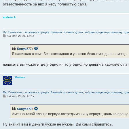
ответственность за них я несу полностью сама.
andrew.k
Re: Помогите, сложная ситуация. Бывший оставил долги, забрал кредитную машину, одна
С
04 май 2025, 13:16
о
о
б
Sonya777
:
щ
е
Я написала в теме Безвозмездная и условно-безвозмездная помощь.
н
и
е
написать вы можете где угодно и что угодно. но деньги в кармане от э
Илинка
Re: Помогите, сложная ситуация. Бывший оставил долги, забрал кредитную машину, одна
С
04 май 2025, 13:17
о
о
б
Sonya777
:
щ
е
Именно такой план, в первую очередь машину вернуть, дальше проще
н
и
е
Ну значит вам и деньги чужие не нужны. Вы сами справитесь.