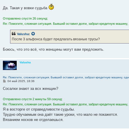
и
е
Да. Такая у вовки судьба
Отправлено спустя 26 секунд:
Re: Помогите, сложная ситуация. Бывший оставил долги, забрал кредитную машину, 
Valusha
:
После 3 альфонса будет предлагать вязаные трусы?
Боюсь, что это всё, что женщины могут вам предложить.
Valusha
Re: Помогите, сложная ситуация. Бывший оставил долги, забрал кредитную машину, одна
С
04 май 2025, 18:36
о
о
Сосалки знают за всх женщин?
б
щ
е
Отправлено спустя 2 минуты 59 секунд:
н
Re: Помогите, сложная ситуация. Бывший оставил долги, забрал кредитную машину, 
и
е
Я в восторге от справедливости судьбы.
Трудно обучаемым она даёт такие уроки, что мало не покажется.
Вязанием носков не отделаешься.