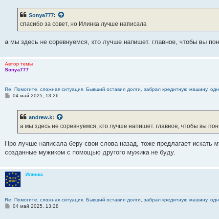
о
б
Sonya777
:
щ
е
спасибо за совет, но Илинка лучше написала
н
и
е
а мы здесь не соревнуемся, кто лучше напишет. главное, чтобы вы по
Автор темы
Sonya777
Re: Помогите, сложная ситуация. Бывший оставил долги, забрал кредитную машину, одна
С
04 май 2025, 13:26
о
о
б
andrew.k
:
щ
е
а мы здесь не соревнуемся, кто лучше напишет. главное, чтобы вы по
н
и
е
Про лучше написала беру свои слова назад, тоже предлагает искать м
созданные мужиком с помощью другого мужика не буду.
Илинка
Re: Помогите, сложная ситуация. Бывший оставил долги, забрал кредитную машину, одна
С
04 май 2025, 13:28
о
о