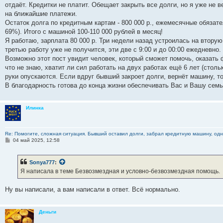
отдаёт. Кредитки не платит. Обещает закрыть все долги, но я уже не 
на ближайшие платежи.
Остаток долга по кредитным картам - 800 000 р., ежемесячные обязат
69%). Итого с машиной 100-110 000 рублей в месяц!
Я работаю, зарплата 80 000 р. Три недели назад устроилась на втору
третью работу уже не получится, эти две с 9:00 и до 00:00 ежедневно.
Возможно этот пост увидит человек, который сможет помочь, оказать
что не знаю, хватит ли сил работать на двух работах ещё 6 лет (стольк
руки опускаются. Если вдруг бывший закроет долги, вернёт машину, то
В благодарность готова до конца жизни обеспечивать Вас и Вашу сем
Илинка
Re: Помогите, сложная ситуация. Бывший оставил долги, забрал кредитную машину, одна
С
04 май 2025, 12:58
о
о
б
Sonya777
:
щ
е
Я написала в теме Безвозмездная и условно-безвозмездная помощь.
н
и
е
Ну вы написали, а вам написали в ответ. Всё нормально.
Деньги