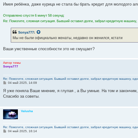
Имея ребёнка, даже курица не стала бы брать кредит для молодого ал
Отправлено спустя 6 минут 58 секунд:
Re: Помогите, сложная ситуация. Бывший оставил долги, забрал кредитную машину, 
Sonya777
:
Мы не были официально женаты, недавно он женился, кстати
Ваши умственные способности это не смущает?
Автор темы
Sonya777
Re: Помогите, сложная ситуация. Бывший оставил долги, забрал кредитную машину, одна
С
04 май 2025, 14:09
о
о
Я уже поняла Ваше мнение, я глупая , а Вы умные. На том и закончим
б
Спасибо за советы.
щ
е
н
и
Valusha
е
Re: Помогите, сложная ситуация. Бывший оставил долги, забрал кредитную машину, одна
С
04 май 2025, 16:14
о