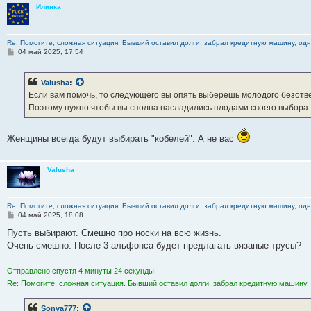
Илинка
Re: Помогите, сложная ситуация. Бывший оставил долги, забрал кредитную машину, одна
С
04 май 2025, 17:54
о
о
б
Valusha
:
щ
е
Если вам помочь, то следующего вы опять выберешь молодого безотве
н
Поэтому нужно чтобы вы сполна насладились плодами своего выбора. 
и
е
Женщины всегда будут выбирать "кобелей". А не вас
Valusha
Re: Помогите, сложная ситуация. Бывший оставил долги, забрал кредитную машину, одна
С
04 май 2025, 18:08
о
о
Пусть выбирают. Смешно про носки на всю жизнь.
б
Очень смешно. После 3 альфонса будет предлагать вязаные трусы?
щ
е
н
Отправлено спустя 4 минуты 24 секунды:
и
е
Re: Помогите, сложная ситуация. Бывший оставил долги, забрал кредитную машину, 
Sonya777
: