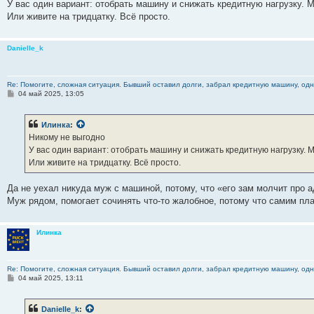
У вас один вариант: отобрать машину и снижать кредитную нагрузку. 
Или живите на тридцатку. Всё просто.
Danielle_k
Re: Помогите, сложная ситуация. Бывший оставил долги, забрал кредитную машину, одна
С
04 май 2025, 13:05
о
о
б
Илинка
:
щ
е
Никому не выгодно
н
У вас один вариант: отобрать машину и снижать кредитную нагрузку.
и
е
Или живите на тридцатку. Всё просто.
Да не уехал никуда муж с машиной, потому, что «его зам молчит про а
Муж рядом, помогает сочинять что-то жалобное, потому что самим пл
Илинка
Re: Помогите, сложная ситуация. Бывший оставил долги, забрал кредитную машину, одна
С
04 май 2025, 13:11
о
о
б
Danielle_k
:
щ