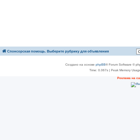
Спонсорская помощь. Выберите рубрику для объявления
Создано на основе
phpBB
® Forum Software © ph
Time: 0.067s
| Peak Memory Usage
Реклама на с