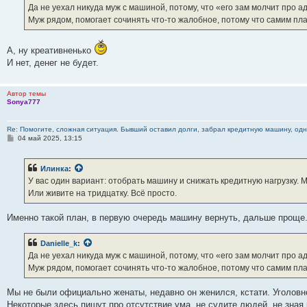
е
Да не уехал никуда муж с машиной, потому, что «его зам молчит про а
н
Муж рядом, помогает сочинять что-то жалобное, потому что самим пл
и
е
А, ну креативненько
И нет, денег не будет.
Автор темы
Sonya777
Re: Помогите, сложная ситуация. Бывший оставил долги, забрал кредитную машину, одна
С
04 май 2025, 13:15
о
о
б
Илинка
:
щ
е
У вас один вариант: отобрать машину и снижать кредитную нагрузку.
н
Или живите на тридцатку. Всё просто.
и
е
Именно такой план, в первую очередь машину вернуть, дальше проще
Danielle_k
:
Да не уехал никуда муж с машиной, потому, что «его зам молчит про а
Муж рядом, помогает сочинять что-то жалобное, потому что самим пл
Мы не были официально женаты, недавно он женился, кстати. Уголовно 
Некоторые здесь пишут про отсутствие ума, не судите людей, не зная 