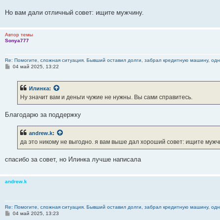
Но вам дали отличный совет: ищите мужчину.
Автор темы
Sonya777
Re: Помогите, сложная ситуация. Бывший оставил долги, забрал кредитную машину, одна
С
04 май 2025, 13:22
о
о
б
Илинка
:
щ
е
Ну значит вам и деньги чужие не нужны. Вы сами справитесь.
н
и
е
Благодарю за поддержку
andrew.k
:
да это никому не выгодно. я вам выше дал хороший совет: ищите мужчи
спасибо за совет, но Илинка лучше написала
andrew.k
Re: Помогите, сложная ситуация. Бывший оставил долги, забрал кредитную машину, одна
С
04 май 2025, 13:23
о