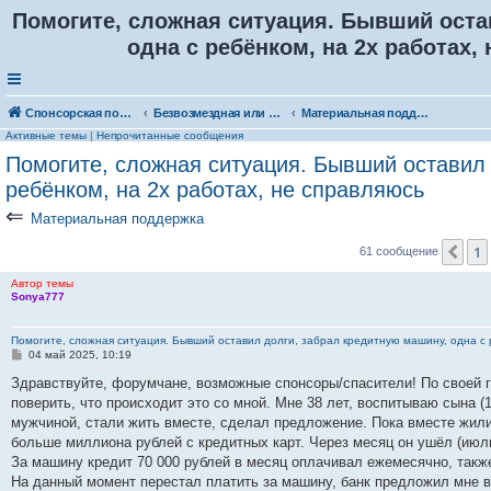
Помогите, сложная ситуация. Бывший оста
одна с ребёнком, на 2х работах,
Спонсорская помощь. Выберите рубрику для объявления
Безвозмездная или условно-безвозмездная помощь
Материальная поддержка
Активные темы
|
Непрочитанные сообщения
Помогите, сложная ситуация. Бывший оставил 
ребёнком, на 2х работах, не справляюсь
⇐
Материальная поддержка
1
Пр
61 сообщение
Автор темы
Sonya777
Помогите, сложная ситуация. Бывший оставил долги, забрал кредитную машину, одна с 
С
04 май 2025, 10:19
о
о
Здравствуйте, форумчане, возможные спонсоры/спасители! По своей гл
б
поверить, что происходит это со мной. Мне 38 лет, воспитываю сына (
щ
е
мужчиной, стали жить вместе, сделал предложение. Пока вместе жили
н
больше миллиона рублей с кредитных карт. Через месяц он ушёл (июль
и
е
За машину кредит 70 000 рублей в месяц оплачивал ежемесячно, такж
На данный момент перестал платить за машину, банк предложил мне вер