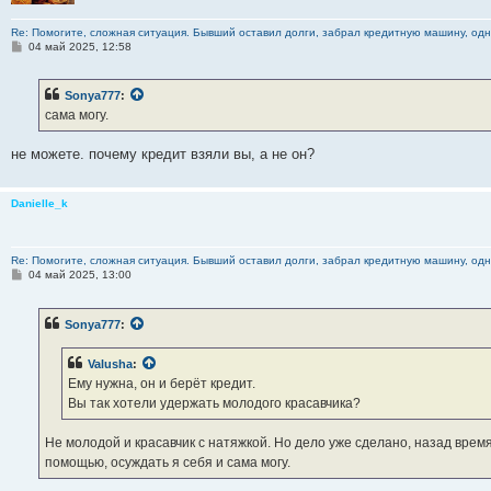
Re: Помогите, сложная ситуация. Бывший оставил долги, забрал кредитную машину, одна
С
04 май 2025, 12:58
о
о
б
Sonya777
:
щ
е
сама могу.
н
и
е
не можете. почему кредит взяли вы, а не он?
Danielle_k
Re: Помогите, сложная ситуация. Бывший оставил долги, забрал кредитную машину, одна
С
04 май 2025, 13:00
о
о
б
Sonya777
:
щ
е
н
Valusha
:
и
е
Ему нужна, он и берёт кредит.
Вы так хотели удержать молодого красавчика?
Не молодой и красавчик с натяжкой. Но дело уже сделано, назад вре
помощью, осуждать я себя и сама могу.