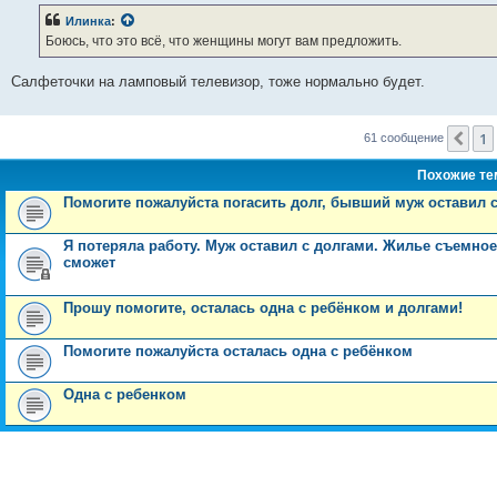
б
Илинка
:
щ
е
Боюсь, что это всё, что женщины могут вам предложить.
н
и
е
Салфеточки на ламповый телевизор, тоже нормально будет.
1
Пр
61 сообщение
Похожие т
Помогите пожалуйста погасить долг, бывший муж оставил 
Я потеряла работу. Муж оставил с долгами. Жилье съемное
сможет
Прошу помогите, осталась одна с ребёнком и долгами!
Помогите пожалуйста осталась одна с ребёнком
Одна с ребенком