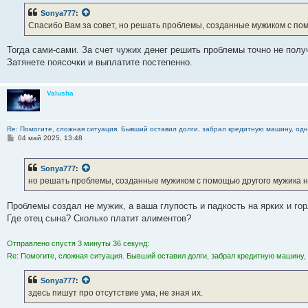
б
Sonya777
:
щ
е
Спасибо Вам за совет, но решать проблемы, созданные мужиком с пом
н
и
е
Тогда сами-сами. За счет чужих денег решить проблемы точно не полу
Затянете поясочки и выплатите постепенно.
Valusha
Re: Помогите, сложная ситуация. Бывший оставил долги, забрал кредитную машину, одна
С
04 май 2025, 13:48
о
о
б
Sonya777
:
щ
е
но решать проблемы, созданные мужиком с помощью другого мужика н
н
и
е
Проблемы создал не мужик, а ваша глупость и падкость на ярких и го
Где отец сына? Сколько платит алиментов?
Отправлено спустя 3 минуты 36 секунд:
Re: Помогите, сложная ситуация. Бывший оставил долги, забрал кредитную машину, 
Sonya777
:
здесь пишут про отсутствие ума, не зная их.