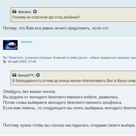
о
о
б
Valusha
:
щ
е
Почему не ответили где отец ребёнка?
н
и
е
Потому, что Вам все равно нечего предложить, если что
Valusha
Re: Помогите, сложная ситуация. Бывший оставил долги, забрал кредитную машину, одна
С
04 май 2025, 17:42
о
о
б
Sonya777
:
щ
е
В благодарность готова до конца жизни обеспечивать Вас и Вашу сем
н
и
е
Обойдусь без ваших носков.
Вы родили от молодого безответственного кобеля, развелись.
Потом снова выбираете молодого безответственного альфонса.
Если вам помочь, то следующего вы опять выберешь молодого безотв
Поэтому нужно чтобы вы сполна насладились плодами своего выбора.