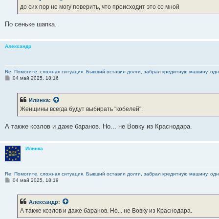
до сих пор не могу поверить, что происходит это со мной
По сеньке шапка.
Александр
Re: Помогите, сложная ситуация. Бывший оставил долги, забрал кредитную машину, одна
С
04 май 2025, 18:16
о
о
б
Илинка
:
щ
е
Женщины всегда будут выбирать "кобелей".
н
и
е
А также козлов и даже баранов. Но... не Вовку из Краснодара.
Илинка
Re: Помогите, сложная ситуация. Бывший оставил долги, забрал кредитную машину, одна
С
04 май 2025, 18:19
о
о
б
Александр
:
щ
е
А также козлов и даже баранов. Но... не Вовку из Краснодара.
н