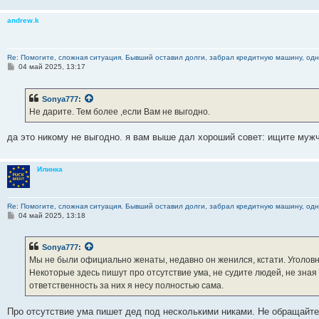
andrew.k
Re: Помогите, сложная ситуация. Бывший оставил долги, забрал кредитную машину, одна
С
04 май 2025, 13:17
о
о
б
Sonya777
:
щ
е
Не дарите. Тем более ,если Вам не выгодно.
н
и
е
да это никому не выгодно. я вам выше дал хороший совет: ищите мужчи
Илинка
Re: Помогите, сложная ситуация. Бывший оставил долги, забрал кредитную машину, одна
С
04 май 2025, 13:18
о
о
б
Sonya777
:
щ
е
Мы не были официально женаты, недавно он женился, кстати. Уголовно 
н
Некоторые здесь пишут про отсутствие ума, не судите людей, не зная 
и
е
ответственность за них я несу полностью сама.
Про отсутствие ума пишет дед под несколькими никами. Не обращайте