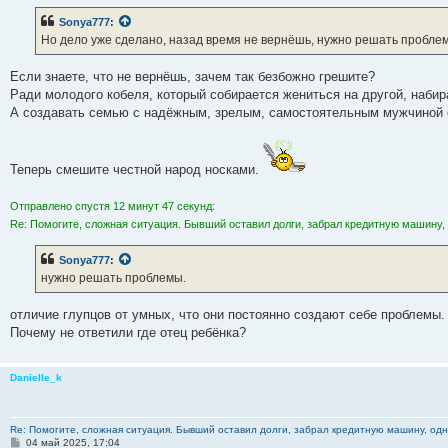
о
б
Sonya777
:
щ
е
Но дело уже сделано, назад время не вернёшь, нужно решать пробле
н
и
е
Если знаете, что не вернёшь, зачем так безбожно грешите?
Ради молодого кобеля, который собирается жениться на другой, набир
А создавать семью с надёжным, зрелым, самостоятельным мужчиной 
Теперь смешите честной народ носками.
Отправлено спустя 12 минут 47 секунд:
Re: Помогите, сложная ситуация. Бывший оставил долги, забрал кредитную машину, 
Sonya777
:
нужно решать проблемы.
отличие глупцов от умных, что они постоянно создают себе проблемы.
Почему не ответили где отец ребёнка?
Danielle_k
Re: Помогите, сложная ситуация. Бывший оставил долги, забрал кредитную машину, одна
С
04 май 2025, 17:04