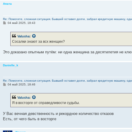
Апата
Re: Помогите, сложная ситуация. Бывший оставил долги, забрал кредитную машину, одна
С
04 май 2025, 18:43
о
о
б
Valusha
:
щ
е
Сосалки знают за всх женщин?
н
и
е
Это доказано опытным путём: ни одна женщина за десятилетия не клю
Danielle_k
Re: Помогите, сложная ситуация. Бывший оставил долги, забрал кредитную машину, одна
С
04 май 2025, 18:46
о
о
б
Valusha
:
щ
е
Я в восторге от справедливости судьбы.
н
и
е
У Вас вечная девственность и рекордное количество отказов
Есть, от чего быть в восторге