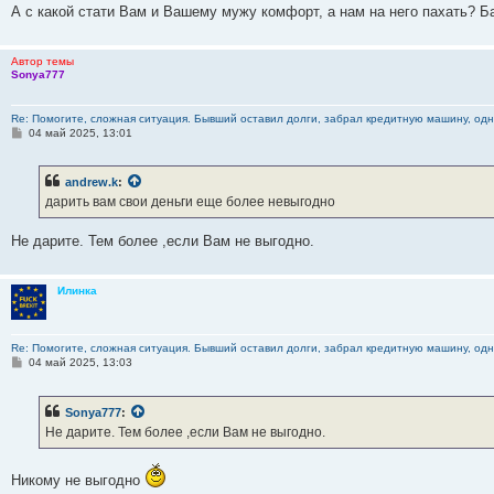
А с какой стати Вам и Вашему мужу комфорт, а нам на него пахать? Ба
Автор темы
Sonya777
Re: Помогите, сложная ситуация. Бывший оставил долги, забрал кредитную машину, одна
С
04 май 2025, 13:01
о
о
б
andrew.k
:
щ
е
дарить вам свои деньги еще более невыгодно
н
и
е
Не дарите. Тем более ,если Вам не выгодно.
Илинка
Re: Помогите, сложная ситуация. Бывший оставил долги, забрал кредитную машину, одна
С
04 май 2025, 13:03
о
о
б
Sonya777
:
щ
е
Не дарите. Тем более ,если Вам не выгодно.
н
и
е
Никому не выгодно