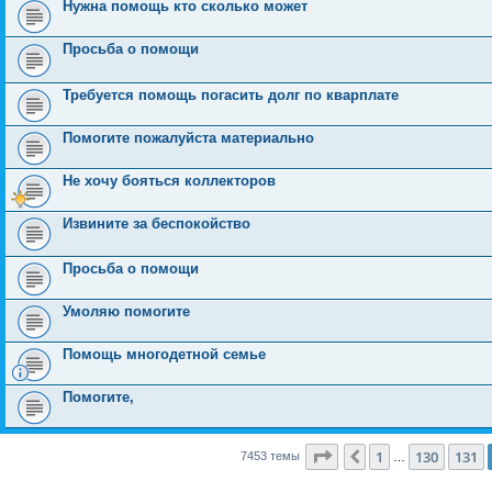
Нужна помощь кто сколько может
Просьба о помощи
Требуется помощь погасить долг по кварплате
Помогите пожалуйста материально
Не хочу бояться коллекторов
Извините за беспокойство
Просьба о помощи
Умоляю помогите
Помощь многодетной семье
Помогите,
Страница
132
из
150
1
130
131
Пред.
7453 темы
…