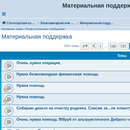
Материальная поддержк
Спонсорская помощь. Выберите рубрику для объявления
Безвозмездная или условно-безвозмездная помощь
Материальная поддержка
Активные темы
|
Непрочитанные сообщения
Материальная поддержка
Страница
132
из
150
1
130
131
Пред.
7453 темы
…
Темы
Очень нужна операция,
Нужна безвозмездная финансовая помощь
Нужна помощь
Нужна помощь
Собираю деньги на очистку родника. Совсем за...ли планет
Очень нужна помощь 900руб от альтруистичного Доброго 