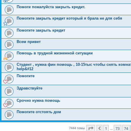
Помоги пожалуйста закрыть кредит.
Помогите закрыть кредит который я брала не для себя
Помогите закрыть кредит
Всем привет
Помощь в трудной жизненной ситуации
Студент , нужна фин помощь , 10-15тыс чтобы снять комнат
help&#12
Помогите
Здравствуйте
Срочно нужна помощь
Помогите отстоять дом
Страница
75
из
149
1
73
74
Пред.
7444 темы
…