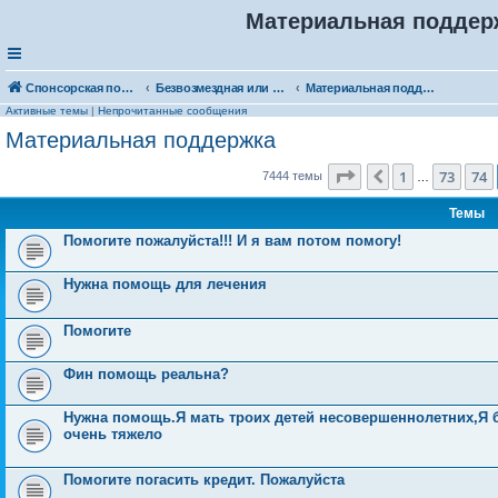
Материальная поддерж
Спонсорская помощь. Выберите рубрику для объявления
Безвозмездная или условно-безвозмездная помощь
Материальная поддержка
Активные темы
|
Непрочитанные сообщения
Материальная поддержка
Страница
75
из
149
1
73
74
Пред.
7444 темы
…
Темы
Помогите пожалуйста!!! И я вам потом помогу!
Нужна помощь для лечения
Помогите
Фин помощь реальна?
Нужна помощь.Я мать троих детей несовершеннолетних,Я бе
очень тяжело
Помогите погасить кредит. Пожалуйста