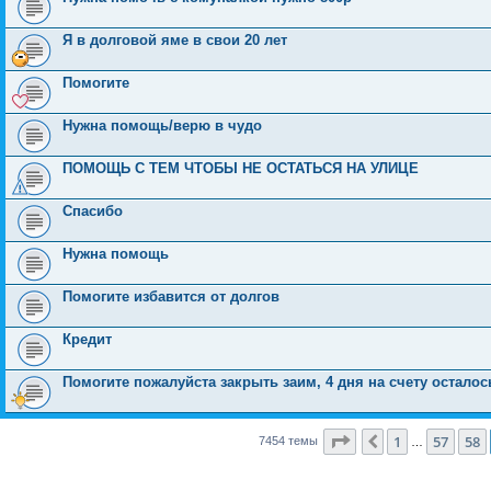
Я в долговой яме в свои 20 лет
Помогите
Нужна помощь/верю в чудо
ПОМОЩЬ С ТЕМ ЧТОБЫ НЕ ОСТАТЬСЯ НА УЛИЦЕ
Спасибо
Нужна помощь
Помогите избавится от долгов
Кредит
Помогите пожалуйста закрыть заим, 4 дня на счету осталос
Страница
59
из
150
1
57
58
Пред.
7454 темы
…