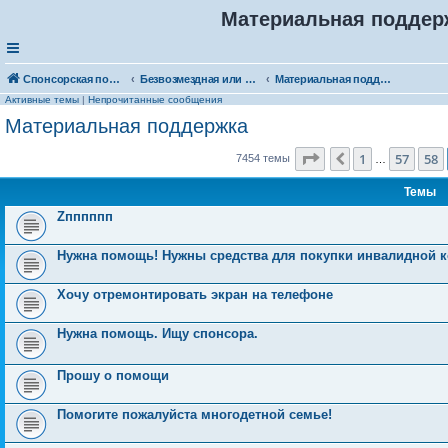
Материальная поддерж
Спонсорская помощь. Выберите рубрику для объявления
Безвозмездная или условно-безвозмездная помощь
Материальная поддержка
Активные темы
|
Непрочитанные сообщения
Материальная поддержка
Страница
59
из
150
1
57
58
Пред.
7454 темы
…
Темы
Zпппппп
Нужна помощь! Нужны средства для покупки инвалидной к
Хочу отремонтировать экран на телефоне
Нужна помощь. Ищу спонсора.
Прошу о помощи
Помогите пожалуйста многодетной семье!